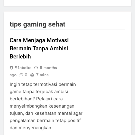
tips gaming sehat
Cara Menjaga Motivasi
Bermain Tanpa Ambisi
Berlebih
91abd6e
8 months
ago
0
7 mins
Ingin tetap termotivasi bermain
game tanpa terjebak ambisi
berlebihan? Pelajari cara
menyeimbangkan kesenangan,
tujuan, dan kesehatan mental agar
pengalaman bermain tetap positif
dan menyenangkan.