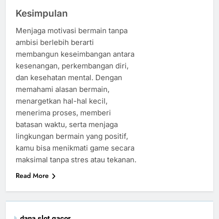
Kesimpulan
Menjaga motivasi bermain tanpa
ambisi berlebih berarti
membangun keseimbangan antara
kesenangan, perkembangan diri,
dan kesehatan mental. Dengan
memahami alasan bermain,
menargetkan hal-hal kecil,
menerima proses, memberi
batasan waktu, serta menjaga
lingkungan bermain yang positif,
kamu bisa menikmati game secara
maksimal tanpa stres atau tekanan.
Read More
dana slot gacor