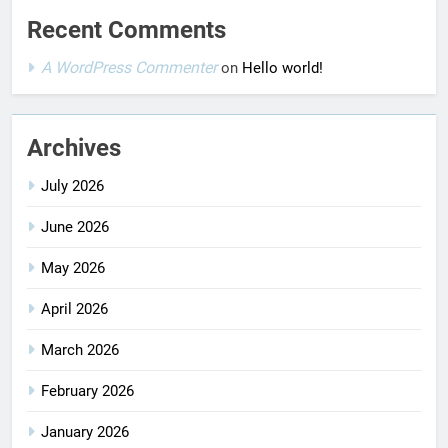
Recent Comments
A WordPress Commenter
on
Hello world!
Archives
July 2026
June 2026
May 2026
April 2026
March 2026
February 2026
January 2026