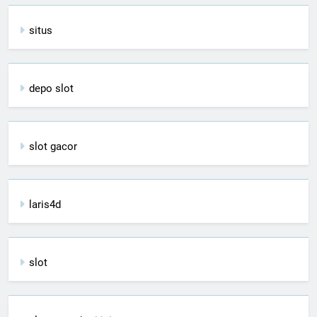
situs
depo slot
slot gacor
laris4d
slot