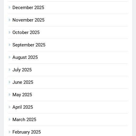
December 2025
November 2025
October 2025
September 2025
August 2025
July 2025
June 2025
May 2025
April 2025
March 2025
February 2025