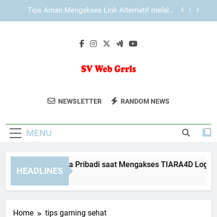
Skip
EDWINSLOT Login sebagai Bagian dari
to
Pengalaman Digital yang Terstruktur
content
Panduan Login Edwinslot Resmi agar Tidak Salah
Akses dan Tetap Aman Digunakan
Cara Menjaga Data Pribadi saat Mengakses
TIARA4D Login
Tips Aman Mengakses Link Alternatif melalui
Browser
SV Web Grrls
Bergabunglah Dengan Komunitas
EDWINSLOT Login sebagai Bagian dari
NEWSLETTER
RANDOM NEWS
Pengalaman Digital yang Terstruktur
Perempuan Di Teknologi Di SV Web
Panduan Login Edwinslot Resmi agar Tidak Salah
Grrls. Dukungan Dan Networking Untuk
Akses dan Tetap Aman Digunakan
MENU
Kemajuan Bersama.
ra Menjaga Data Pribadi saat Mengakses TIARA4D Login
HEADLINES
Weeks Ago
Home
tips gaming sehat