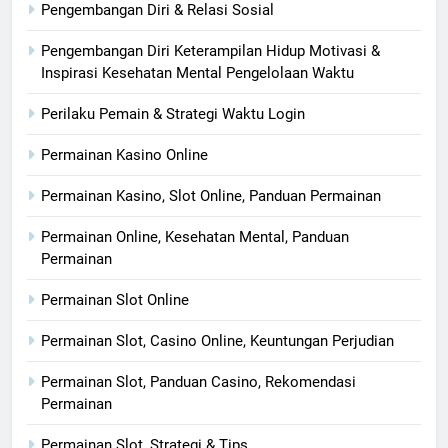
Pengembangan Diri & Relasi Sosial
Pengembangan Diri Keterampilan Hidup Motivasi &
Inspirasi Kesehatan Mental Pengelolaan Waktu
Perilaku Pemain & Strategi Waktu Login
Permainan Kasino Online
Permainan Kasino, Slot Online, Panduan Permainan
Permainan Online, Kesehatan Mental, Panduan
Permainan
Permainan Slot Online
Permainan Slot, Casino Online, Keuntungan Perjudian
Permainan Slot, Panduan Casino, Rekomendasi
Permainan
Permainan Slot, Strategi & Tips