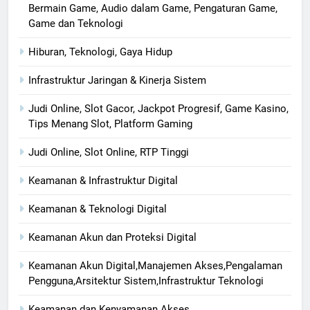
Bermain Game, Audio dalam Game, Pengaturan Game,
Game dan Teknologi
Hiburan, Teknologi, Gaya Hidup
Infrastruktur Jaringan & Kinerja Sistem
Judi Online, Slot Gacor, Jackpot Progresif, Game Kasino,
Tips Menang Slot, Platform Gaming
Judi Online, Slot Online, RTP Tinggi
Keamanan & Infrastruktur Digital
Keamanan & Teknologi Digital
Keamanan Akun dan Proteksi Digital
Keamanan Akun Digital,Manajemen Akses,Pengalaman
Pengguna,Arsitektur Sistem,Infrastruktur Teknologi
Keamanan dan Kenyamanan Akses