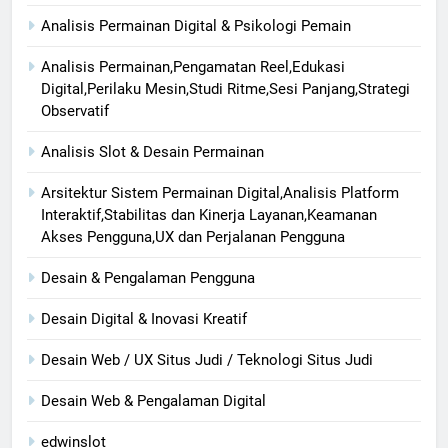
Analisis Permainan Digital & Psikologi Pemain
Analisis Permainan,Pengamatan Reel,Edukasi
Digital,Perilaku Mesin,Studi Ritme,Sesi Panjang,Strategi
Observatif
Analisis Slot & Desain Permainan
Arsitektur Sistem Permainan Digital,Analisis Platform
Interaktif,Stabilitas dan Kinerja Layanan,Keamanan
Akses Pengguna,UX dan Perjalanan Pengguna
Desain & Pengalaman Pengguna
Desain Digital & Inovasi Kreatif
Desain Web / UX Situs Judi / Teknologi Situs Judi
Desain Web & Pengalaman Digital
edwinslot