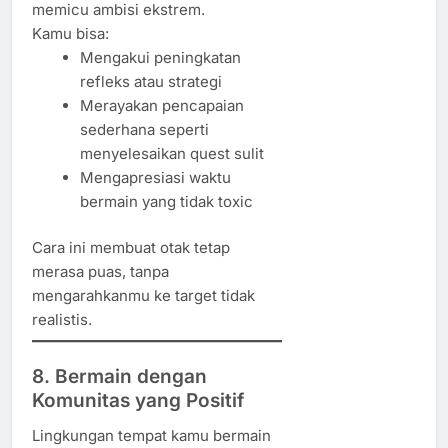
memicu ambisi ekstrem.
Kamu bisa:
Mengakui peningkatan
refleks atau strategi
Merayakan pencapaian
sederhana seperti
menyelesaikan quest sulit
Mengapresiasi waktu
bermain yang tidak toxic
Cara ini membuat otak tetap
merasa puas, tanpa
mengarahkanmu ke target tidak
realistis.
8. Bermain dengan
Komunitas yang Positif
Lingkungan tempat kamu bermain