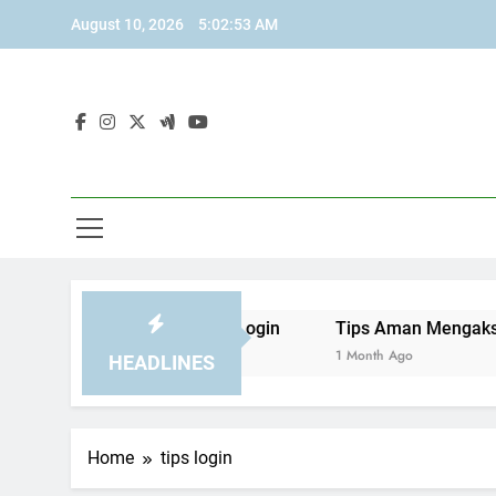
Skip
August 10, 2026
5:02:54 AM
to
content
SV 
Bergabung
ngakses TIARA4D Login
Tips Aman Mengakses Link Alter
1 Month Ago
HEADLINES
Home
tips login