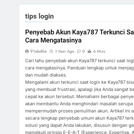
tips login
Penyebab Akun Kaya787 Terkunci Sa
Cara Mengatasinya
91abd6e
1 Year Ago
0
6 Mins
Cari tahu penyebab akun Kaya787 terkunci saat lo
cara mengatasinya. Panduan lengkap untuk menjag
dan mudah diakses.
Mengalami akun terkunci saat login ke Kaya787 bi
yang membuat frustrasi, apalagi jika Anda sangat 
cepat ke akun tersebut. Memahami berbagai penye
akan membantu Anda menghindari masalah serupa 
mempermudah proses pemulihan akun. Artikel ini
secara lengkap penyebab umum akun Kaya787 terkun
solusi yang dapat Anda lakukan, disusun dengan ga
mengikuti prinsip E-E-A-T (Experience, Expertise, 