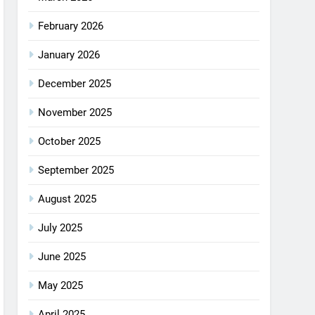
February 2026
January 2026
December 2025
November 2025
October 2025
September 2025
August 2025
July 2025
June 2025
May 2025
April 2025