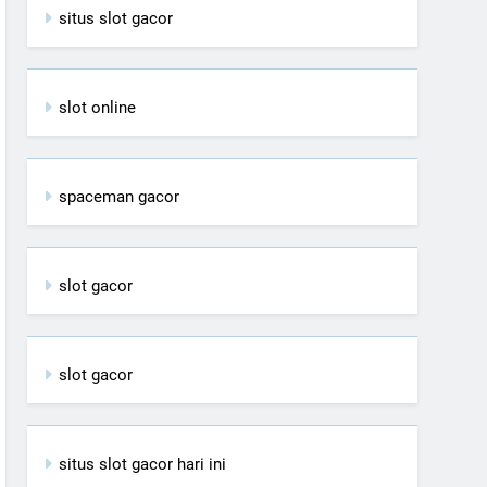
situs slot gacor
slot online
spaceman gacor
slot gacor
slot gacor
situs slot gacor hari ini