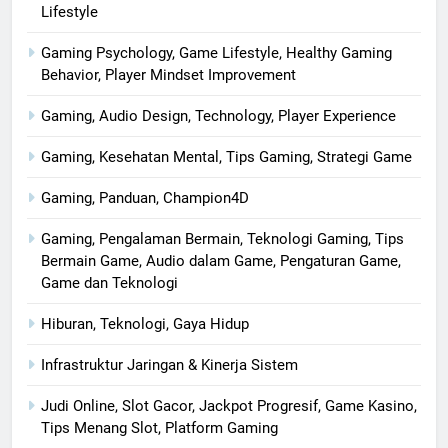
Lifestyle
Gaming Psychology, Game Lifestyle, Healthy Gaming
Behavior, Player Mindset Improvement
Gaming, Audio Design, Technology, Player Experience
Gaming, Kesehatan Mental, Tips Gaming, Strategi Game
Gaming, Panduan, Champion4D
Gaming, Pengalaman Bermain, Teknologi Gaming, Tips
Bermain Game, Audio dalam Game, Pengaturan Game,
Game dan Teknologi
Hiburan, Teknologi, Gaya Hidup
Infrastruktur Jaringan & Kinerja Sistem
Judi Online, Slot Gacor, Jackpot Progresif, Game Kasino,
Tips Menang Slot, Platform Gaming