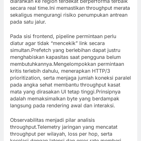
diarahkan ke region terdekat berperforma terbaik
secara real time.Ini memastikan throughput merata
sekaligus mengurangi risiko penumpukan antrean
pada satu jalur.
Pada sisi frontend, pipeline permintaan perlu
diatur agar tidak “mencekik” link secara
simultan.Prefetch yang berlebihan dapat justru
menghabiskan kapasitas saat pengguna belum
membutuhkannya.Mengelompokkan permintaan
kritis terlebih dahulu, menerapkan HTTP/3
prioritization, serta menjaga jumlah koneksi paralel
pada angka sehat membantu throughput kasat
mata yang dirasakan UI tetap tinggi.Prinsipnya
adalah memaksimalkan byte yang berdampak
langsung pada rendering awal dan interaksi.
Observabilitas menjadi pilar analisis
throughput.Telemetry jaringan yang mencatat
throughput per wilayah, loss per hop, serta
korelasi dengan latensi dan error rate memberi