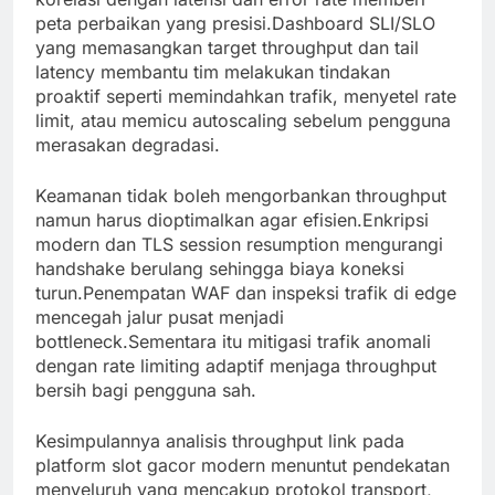
peta perbaikan yang presisi.Dashboard SLI/SLO
yang memasangkan target throughput dan tail
latency membantu tim melakukan tindakan
proaktif seperti memindahkan trafik, menyetel rate
limit, atau memicu autoscaling sebelum pengguna
merasakan degradasi.
Keamanan tidak boleh mengorbankan throughput
namun harus dioptimalkan agar efisien.Enkripsi
modern dan TLS session resumption mengurangi
handshake berulang sehingga biaya koneksi
turun.Penempatan WAF dan inspeksi trafik di edge
mencegah jalur pusat menjadi
bottleneck.Sementara itu mitigasi trafik anomali
dengan rate limiting adaptif menjaga throughput
bersih bagi pengguna sah.
Kesimpulannya analisis throughput link pada
platform slot gacor modern menuntut pendekatan
menyeluruh yang mencakup protokol transport,