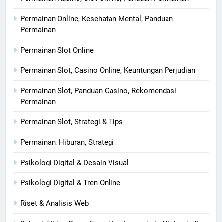
Permainan Online, Kesehatan Mental, Panduan
Permainan
Permainan Slot Online
Permainan Slot, Casino Online, Keuntungan Perjudian
Permainan Slot, Panduan Casino, Rekomendasi
Permainan
Permainan Slot, Strategi & Tips
Permainan, Hiburan, Strategi
Psikologi Digital & Desain Visual
Psikologi Digital & Tren Online
Riset & Analisis Web