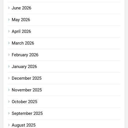
June 2026
May 2026
April 2026
March 2026
February 2026
January 2026
December 2025
November 2025
October 2025
September 2025
August 2025