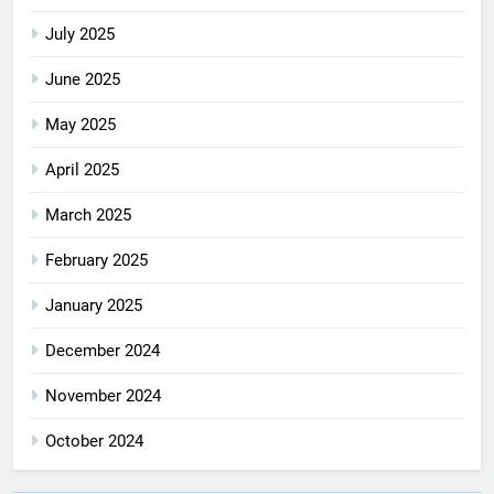
July 2025
June 2025
May 2025
April 2025
March 2025
February 2025
January 2025
December 2024
November 2024
October 2024