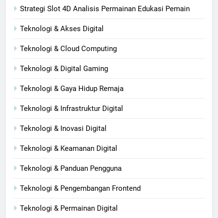
Strategi Slot 4D Analisis Permainan Edukasi Pemain
Teknologi & Akses Digital
Teknologi & Cloud Computing
Teknologi & Digital Gaming
Teknologi & Gaya Hidup Remaja
Teknologi & Infrastruktur Digital
Teknologi & Inovasi Digital
Teknologi & Keamanan Digital
Teknologi & Panduan Pengguna
Teknologi & Pengembangan Frontend
Teknologi & Permainan Digital