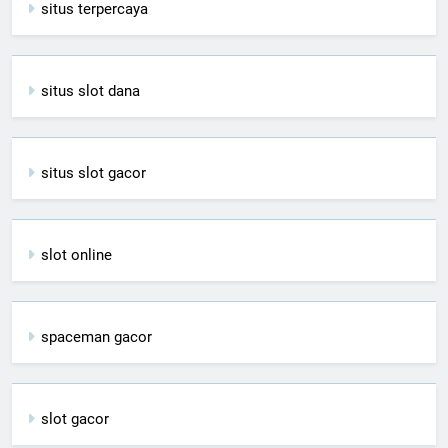
situs terpercaya
situs slot dana
situs slot gacor
slot online
spaceman gacor
slot gacor