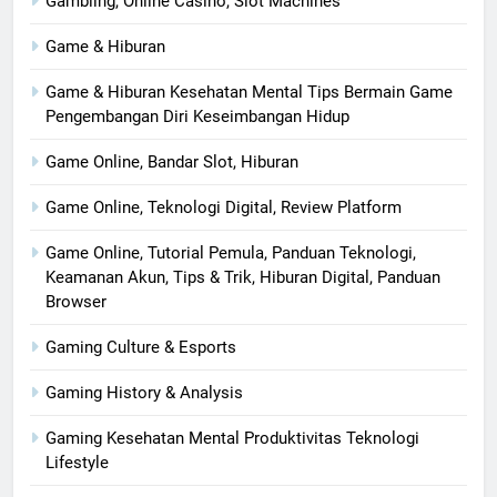
Gambling, Online Casino, Slot Machines
Game & Hiburan
Game & Hiburan Kesehatan Mental Tips Bermain Game
Pengembangan Diri Keseimbangan Hidup
Game Online, Bandar Slot, Hiburan
Game Online, Teknologi Digital, Review Platform
Game Online, Tutorial Pemula, Panduan Teknologi,
Keamanan Akun, Tips & Trik, Hiburan Digital, Panduan
Browser
Gaming Culture & Esports
Gaming History & Analysis
Gaming Kesehatan Mental Produktivitas Teknologi
Lifestyle