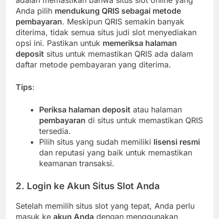
Anda pilih
mendukung QRIS sebagai metode
pembayaran
. Meskipun QRIS semakin banyak
diterima, tidak semua situs judi slot menyediakan
opsi ini. Pastikan untuk
memeriksa halaman
deposit
situs untuk memastikan QRIS ada dalam
daftar metode pembayaran yang diterima.
Tips
:
Periksa halaman deposit
atau halaman
pembayaran
di situs untuk memastikan QRIS
tersedia.
Pilih situs yang sudah memiliki
lisensi resmi
dan reputasi yang baik untuk memastikan
keamanan transaksi.
2.
Login ke Akun Situs Slot Anda
Setelah memilih situs slot yang tepat, Anda perlu
masuk ke
akun Anda
dengan menggunakan