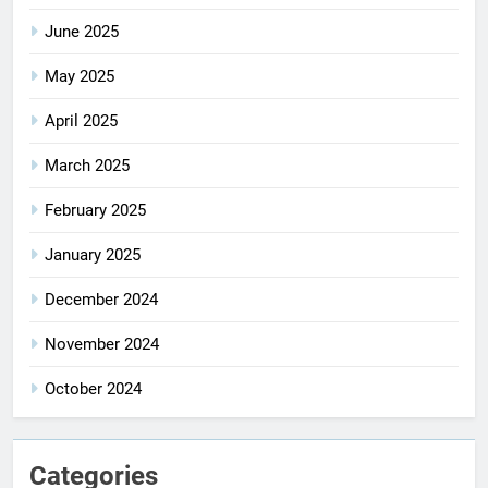
June 2025
May 2025
April 2025
March 2025
February 2025
January 2025
December 2024
November 2024
October 2024
Categories