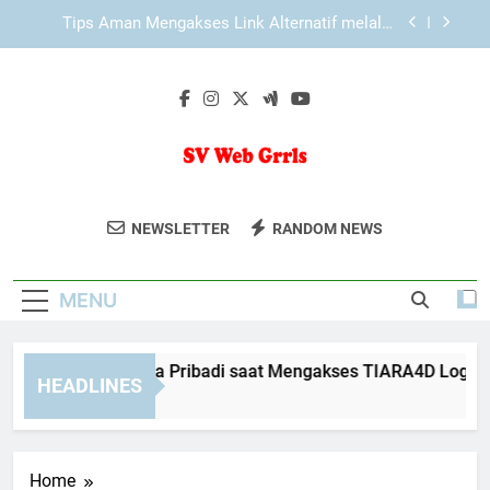
Skip
EDWINSLOT Login sebagai Bagian dari
to
Pengalaman Digital yang Terstruktur
content
Panduan Login Edwinslot Resmi agar Tidak Salah
Akses dan Tetap Aman Digunakan
Cara Menjaga Data Pribadi saat Mengakses
TIARA4D Login
Tips Aman Mengakses Link Alternatif melalui
Browser
SV Web Grrls
Bergabunglah Dengan Komunitas
EDWINSLOT Login sebagai Bagian dari
NEWSLETTER
RANDOM NEWS
Pengalaman Digital yang Terstruktur
Perempuan Di Teknologi Di SV Web
Panduan Login Edwinslot Resmi agar Tidak Salah
Grrls. Dukungan Dan Networking Untuk
Akses dan Tetap Aman Digunakan
MENU
Kemajuan Bersama.
ara Menjaga Data Pribadi saat Mengakses TIARA4D Login
HEADLINES
 Weeks Ago
Home