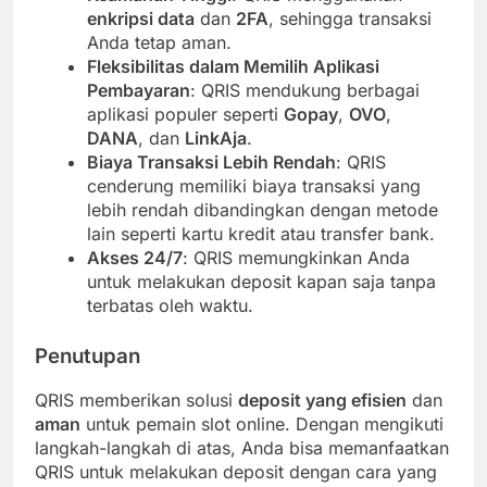
enkripsi data
dan
2FA
, sehingga transaksi
Anda tetap aman.
Fleksibilitas dalam Memilih Aplikasi
Pembayaran
: QRIS mendukung berbagai
aplikasi populer seperti
Gopay
,
OVO
,
DANA
, dan
LinkAja
.
Biaya Transaksi Lebih Rendah
: QRIS
cenderung memiliki biaya transaksi yang
lebih rendah dibandingkan dengan metode
lain seperti kartu kredit atau transfer bank.
Akses 24/7
: QRIS memungkinkan Anda
untuk melakukan deposit kapan saja tanpa
terbatas oleh waktu.
Penutupan
QRIS memberikan solusi
deposit yang efisien
dan
aman
untuk pemain slot online. Dengan mengikuti
langkah-langkah di atas, Anda bisa memanfaatkan
QRIS untuk melakukan deposit dengan cara yang