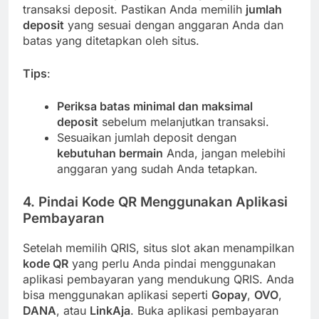
transaksi deposit. Pastikan Anda memilih
jumlah
deposit
yang sesuai dengan anggaran Anda dan
batas yang ditetapkan oleh situs.
Tips
:
Periksa batas minimal dan maksimal
deposit
sebelum melanjutkan transaksi.
Sesuaikan jumlah deposit dengan
kebutuhan bermain
Anda, jangan melebihi
anggaran yang sudah Anda tetapkan.
4.
Pindai Kode QR Menggunakan Aplikasi
Pembayaran
Setelah memilih QRIS, situs slot akan menampilkan
kode QR
yang perlu Anda pindai menggunakan
aplikasi pembayaran yang mendukung QRIS. Anda
bisa menggunakan aplikasi seperti
Gopay
,
OVO
,
DANA
, atau
LinkAja
. Buka aplikasi pembayaran