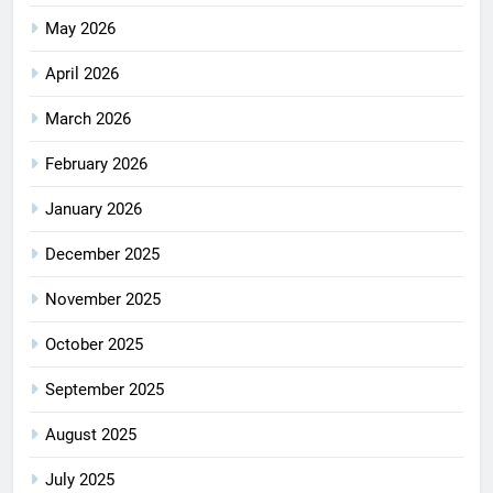
May 2026
April 2026
March 2026
February 2026
January 2026
December 2025
November 2025
October 2025
September 2025
August 2025
July 2025