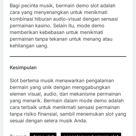
Bagi pecinta musik, bermain demo slot adalah
cara yang menyenangkan untuk menikmati
kombinasi hiburan audio-visual dengan sensasi
permainan kasino. Selain itu, mode demo
memberikan kebebasan untuk menikmati
permainan tanpa tekanan untuk menang atau
kehilangan uang.
Kesimpulan
Slot bertema musik menawarkan pengalaman
bermain yang unik dengan menggabungkan
elemen visual, audio, dan mekanisme permainan
yang menarik. Bermain dalam mode demo adalah
cara terbaik untuk menikmati sensasi permainan
tanpa risiko finansial, sambil menemukan slot yang
sesuai dengan selera musik Anda.