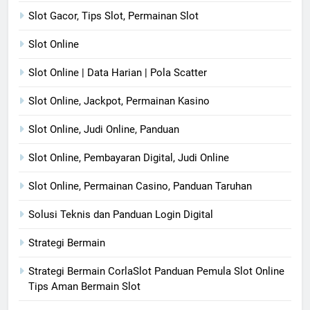
Slot Gacor, Tips Slot, Permainan Slot
Slot Online
Slot Online | Data Harian | Pola Scatter
Slot Online, Jackpot, Permainan Kasino
Slot Online, Judi Online, Panduan
Slot Online, Pembayaran Digital, Judi Online
Slot Online, Permainan Casino, Panduan Taruhan
Solusi Teknis dan Panduan Login Digital
Strategi Bermain
Strategi Bermain CorlaSlot Panduan Pemula Slot Online
Tips Aman Bermain Slot