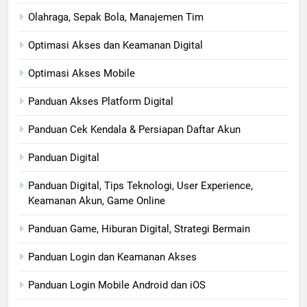
Olahraga, Sepak Bola, Manajemen Tim
Optimasi Akses dan Keamanan Digital
Optimasi Akses Mobile
Panduan Akses Platform Digital
Panduan Cek Kendala & Persiapan Daftar Akun
Panduan Digital
Panduan Digital, Tips Teknologi, User Experience,
Keamanan Akun, Game Online
Panduan Game, Hiburan Digital, Strategi Bermain
Panduan Login dan Keamanan Akses
Panduan Login Mobile Android dan iOS