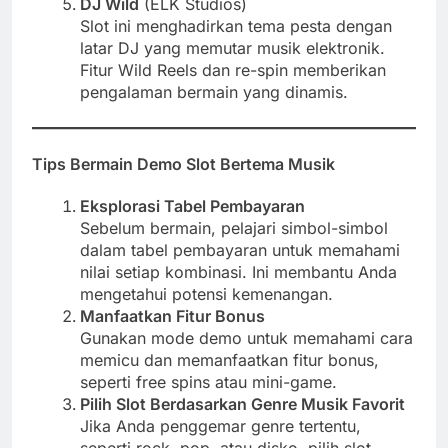
DJ Wild
(ELK Studios)
Slot ini menghadirkan tema pesta dengan
latar DJ yang memutar musik elektronik.
Fitur Wild Reels dan re-spin memberikan
pengalaman bermain yang dinamis.
Tips Bermain Demo Slot Bertema Musik
Eksplorasi Tabel Pembayaran
Sebelum bermain, pelajari simbol-simbol
dalam tabel pembayaran untuk memahami
nilai setiap kombinasi. Ini membantu Anda
mengetahui potensi kemenangan.
Manfaatkan Fitur Bonus
Gunakan mode demo untuk memahami cara
memicu dan memanfaatkan fitur bonus,
seperti free spins atau mini-game.
Pilih Slot Berdasarkan Genre Musik Favorit
Jika Anda penggemar genre tertentu,