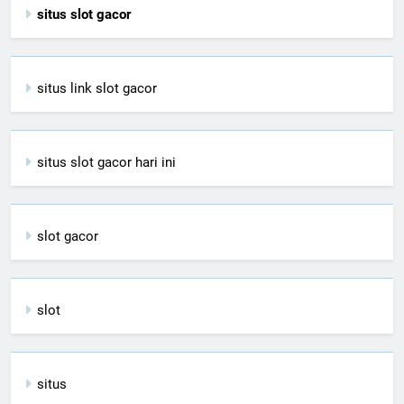
situs slot gacor
situs link slot gacor
situs slot gacor hari ini
slot gacor
slot
situs