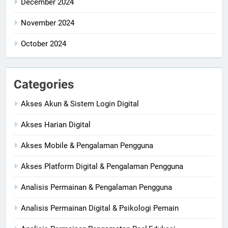
December 2024
November 2024
October 2024
Categories
Akses Akun & Sistem Login Digital
Akses Harian Digital
Akses Mobile & Pengalaman Pengguna
Akses Platform Digital & Pengalaman Pengguna
Analisis Permainan & Pengalaman Pengguna
Analisis Permainan Digital & Psikologi Pemain