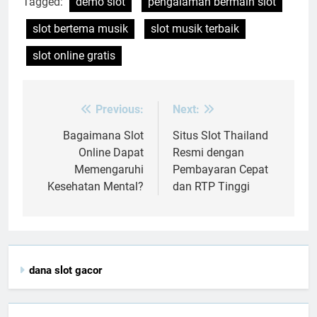
Tagged:
demo slot
pengalaman bermain slot
slot bertema musik
slot musik terbaik
slot online gratis
Previous:
Next:
Post
navigation
Bagaimana Slot
Situs Slot Thailand
Online Dapat
Resmi dengan
Memengaruhi
Pembayaran Cepat
Kesehatan Mental?
dan RTP Tinggi
dana slot gacor