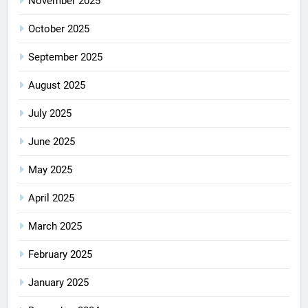
November 2025
October 2025
September 2025
August 2025
July 2025
June 2025
May 2025
April 2025
March 2025
February 2025
January 2025