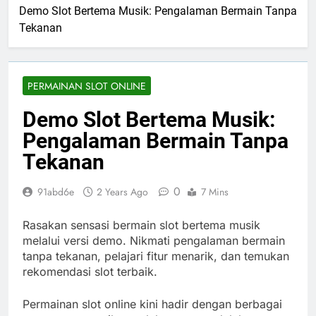
Demo Slot Bertema Musik: Pengalaman Bermain Tanpa
Tekanan
PERMAINAN SLOT ONLINE
Demo Slot Bertema Musik:
Pengalaman Bermain Tanpa
Tekanan
0
91abd6e
2 Years Ago
7 Mins
Rasakan sensasi bermain slot bertema musik
melalui versi demo. Nikmati pengalaman bermain
tanpa tekanan, pelajari fitur menarik, dan temukan
rekomendasi slot terbaik.
Permainan slot online kini hadir dengan berbagai