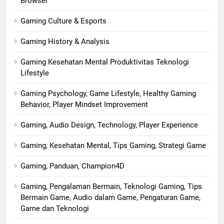
Browser
Gaming Culture & Esports
Gaming History & Analysis
Gaming Kesehatan Mental Produktivitas Teknologi
Lifestyle
Gaming Psychology, Game Lifestyle, Healthy Gaming
Behavior, Player Mindset Improvement
Gaming, Audio Design, Technology, Player Experience
Gaming, Kesehatan Mental, Tips Gaming, Strategi Game
Gaming, Panduan, Champion4D
Gaming, Pengalaman Bermain, Teknologi Gaming, Tips
Bermain Game, Audio dalam Game, Pengaturan Game,
Game dan Teknologi