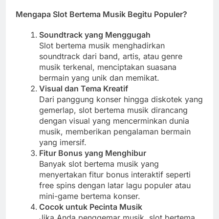
Mengapa Slot Bertema Musik Begitu Populer?
Soundtrack yang Menggugah
Slot bertema musik menghadirkan
soundtrack dari band, artis, atau genre
musik terkenal, menciptakan suasana
bermain yang unik dan memikat.
Visual dan Tema Kreatif
Dari panggung konser hingga diskotek yang
gemerlap, slot bertema musik dirancang
dengan visual yang mencerminkan dunia
musik, memberikan pengalaman bermain
yang imersif.
Fitur Bonus yang Menghibur
Banyak slot bertema musik yang
menyertakan fitur bonus interaktif seperti
free spins dengan latar lagu populer atau
mini-game bertema konser.
Cocok untuk Pecinta Musik
Jika Anda penggemar musik, slot bertema