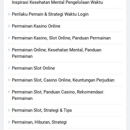
Inspirasi Kesehatan Mental Pengelolaan Waktu
Perilaku Pemain & Strategi Waktu Login
Permainan Kasino Online
Permainan Kasino, Slot Online, Panduan Permainan
Permainan Online, Kesehatan Mental, Panduan
Permainan
Permainan Slot Online
Permainan Slot, Casino Online, Keuntungan Perjudian
Permainan Slot, Panduan Casino, Rekomendasi
Permainan
Permainan Slot, Strategi & Tips
Permainan, Hiburan, Strategi