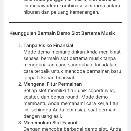
ini menawarkan kombinasi sempurna antara
hiburan dan peluang kemenangan.
Keunggulan Bermain Demo Slot Bertema Musik
Tanpa Risiko Finansial
Mode demo memungkinkan Anda menikmati
sensasi bermain slot bertema musik tanpa
menggunakan uang sungguhan. Ini adalah
cara terbaik untuk mencoba permainan baru
tanpa tekanan finansial.
Mengenal Fitur Permainan
Setiap slot memiliki fitur unik seperti wild,
scatter, dan bonus round. Mode demo
membantu Anda memahami cara kerja fitur
ini, sehingga Anda lebih siap saat bermain
dengan uang asli.
Menemukan Slot Favorit
Dengan mencoba berbagai demo slot, Anda