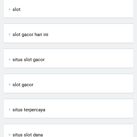
slot
slot gacor hari ini
situs slot gacor
slot gacor
situs terpercaya
situs slot dana