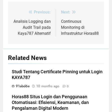
Previous:
Next:
Post
navigation
Analisis Logging dan
Continuous
Audit Trail pada
Monitoring di
Kaya787 Alternatif
Infrastruktur Horas88
Related News
Studi Tentang Certificate Pinning untuk Login
KAYA787
91abd6e
10 months ago
0
Horas88 Situs Login dan Penggunaan
Otomatisasi: Efisiensi, Keamanan, dan
Pengalaman Digital Modern