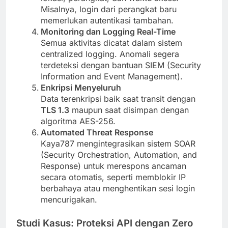
Misalnya, login dari perangkat baru
memerlukan autentikasi tambahan.
Monitoring dan Logging Real-Time
Semua aktivitas dicatat dalam sistem
centralized logging. Anomali segera
terdeteksi dengan bantuan SIEM (Security
Information and Event Management).
Enkripsi Menyeluruh
Data terenkripsi baik saat transit dengan
TLS 1.3
maupun saat disimpan dengan
algoritma AES-256.
Automated Threat Response
Kaya787 mengintegrasikan sistem SOAR
(Security Orchestration, Automation, and
Response) untuk merespons ancaman
secara otomatis, seperti memblokir IP
berbahaya atau menghentikan sesi login
mencurigakan.
Studi Kasus: Proteksi API dengan Zero