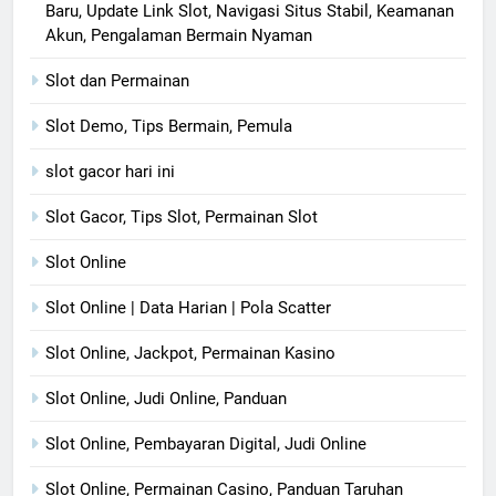
Baru, Update Link Slot, Navigasi Situs Stabil, Keamanan
Akun, Pengalaman Bermain Nyaman
Slot dan Permainan
Slot Demo, Tips Bermain, Pemula
slot gacor hari ini
Slot Gacor, Tips Slot, Permainan Slot
Slot Online
Slot Online | Data Harian | Pola Scatter
Slot Online, Jackpot, Permainan Kasino
Slot Online, Judi Online, Panduan
Slot Online, Pembayaran Digital, Judi Online
Slot Online, Permainan Casino, Panduan Taruhan