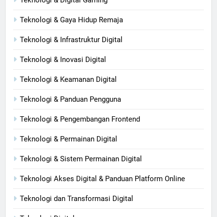
Teknologi & Gaya Hidup Remaja
Teknologi & Infrastruktur Digital
Teknologi & Inovasi Digital
Teknologi & Keamanan Digital
Teknologi & Panduan Pengguna
Teknologi & Pengembangan Frontend
Teknologi & Permainan Digital
Teknologi & Sistem Permainan Digital
Teknologi Akses Digital & Panduan Platform Online
Teknologi dan Transformasi Digital