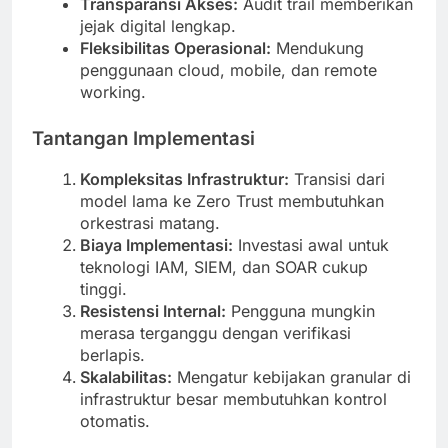
Transparansi Akses:
Audit trail memberikan
jejak digital lengkap.
Fleksibilitas Operasional:
Mendukung
penggunaan cloud, mobile, dan remote
working.
Tantangan Implementasi
Kompleksitas Infrastruktur:
Transisi dari
model lama ke Zero Trust membutuhkan
orkestrasi matang.
Biaya Implementasi:
Investasi awal untuk
teknologi IAM, SIEM, dan SOAR cukup
tinggi.
Resistensi Internal:
Pengguna mungkin
merasa terganggu dengan verifikasi
berlapis.
Skalabilitas:
Mengatur kebijakan granular di
infrastruktur besar membutuhkan kontrol
otomatis.