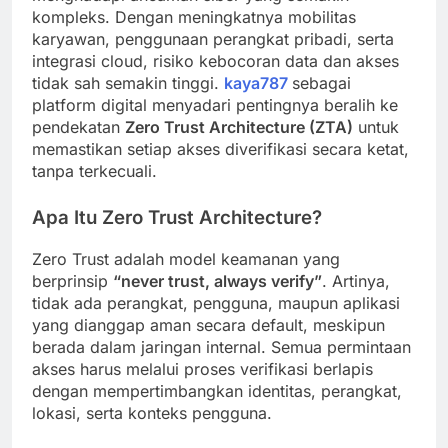
kompleks. Dengan meningkatnya mobilitas
karyawan, penggunaan perangkat pribadi, serta
integrasi cloud, risiko kebocoran data dan akses
tidak sah semakin tinggi.
kaya787
sebagai
platform digital menyadari pentingnya beralih ke
pendekatan
Zero Trust Architecture (ZTA)
untuk
memastikan setiap akses diverifikasi secara ketat,
tanpa terkecuali.
Apa Itu Zero Trust Architecture?
Zero Trust adalah model keamanan yang
berprinsip
“never trust, always verify”
. Artinya,
tidak ada perangkat, pengguna, maupun aplikasi
yang dianggap aman secara default, meskipun
berada dalam jaringan internal. Semua permintaan
akses harus melalui proses verifikasi berlapis
dengan mempertimbangkan identitas, perangkat,
lokasi, serta konteks pengguna.