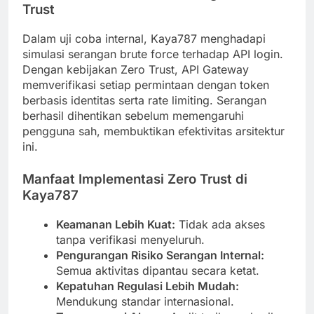
Trust
Dalam uji coba internal, Kaya787 menghadapi
simulasi serangan brute force terhadap API login.
Dengan kebijakan Zero Trust, API Gateway
memverifikasi setiap permintaan dengan token
berbasis identitas serta rate limiting. Serangan
berhasil dihentikan sebelum memengaruhi
pengguna sah, membuktikan efektivitas arsitektur
ini.
Manfaat Implementasi Zero Trust di
Kaya787
Keamanan Lebih Kuat:
Tidak ada akses
tanpa verifikasi menyeluruh.
Pengurangan Risiko Serangan Internal:
Semua aktivitas dipantau secara ketat.
Kepatuhan Regulasi Lebih Mudah:
Mendukung standar internasional.