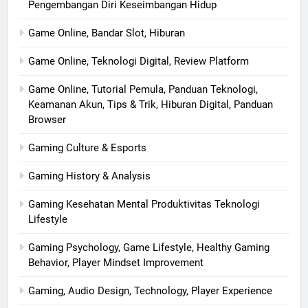
Pengembangan Diri Keseimbangan Hidup
Game Online, Bandar Slot, Hiburan
Game Online, Teknologi Digital, Review Platform
Game Online, Tutorial Pemula, Panduan Teknologi,
Keamanan Akun, Tips & Trik, Hiburan Digital, Panduan
Browser
Gaming Culture & Esports
Gaming History & Analysis
Gaming Kesehatan Mental Produktivitas Teknologi
Lifestyle
Gaming Psychology, Game Lifestyle, Healthy Gaming
Behavior, Player Mindset Improvement
Gaming, Audio Design, Technology, Player Experience