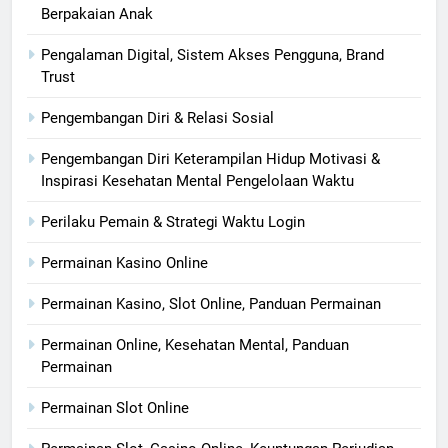
Berpakaian Anak
Pengalaman Digital, Sistem Akses Pengguna, Brand
Trust
Pengembangan Diri & Relasi Sosial
Pengembangan Diri Keterampilan Hidup Motivasi &
Inspirasi Kesehatan Mental Pengelolaan Waktu
Perilaku Pemain & Strategi Waktu Login
Permainan Kasino Online
Permainan Kasino, Slot Online, Panduan Permainan
Permainan Online, Kesehatan Mental, Panduan
Permainan
Permainan Slot Online