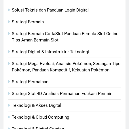
Solusi Teknis dan Panduan Login Digital
Strategi Bermain
Strategi Bermain CorlaSlot Panduan Pemula Slot Online
Tips Aman Bermain Slot
Strategi Digital & Infrastruktur Teknologi
Strategi Mega Evolusi, Analisis Pokémon, Serangan Tipe
Pokémon, Panduan Kompetitif, Kekuatan Pokémon
Strategi Permainan
Strategi Slot 4D Analisis Permainan Edukasi Pemain
Teknologi & Akses Digital
Teknologi & Cloud Computing
Teknologi & Digital Gaming