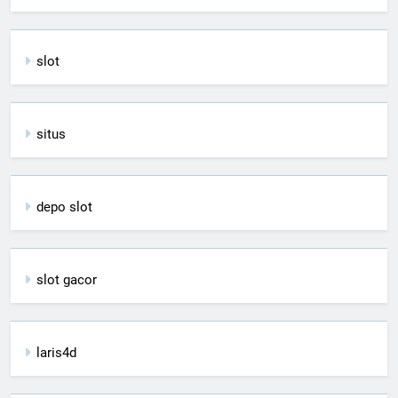
slot
situs
depo slot
slot gacor
laris4d