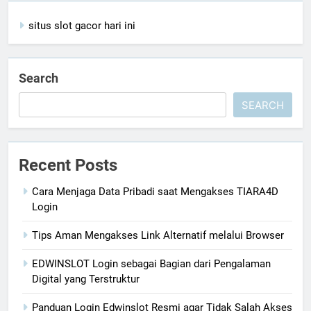
situs slot gacor hari ini
Search
SEARCH
Recent Posts
Cara Menjaga Data Pribadi saat Mengakses TIARA4D
Login
Tips Aman Mengakses Link Alternatif melalui Browser
EDWINSLOT Login sebagai Bagian dari Pengalaman
Digital yang Terstruktur
Panduan Login Edwinslot Resmi agar Tidak Salah Akses