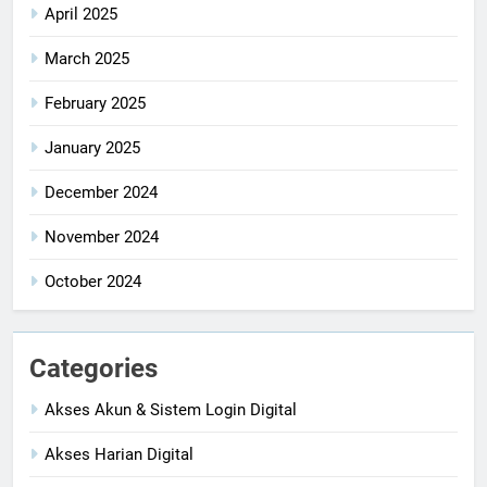
April 2025
March 2025
February 2025
January 2025
December 2024
November 2024
October 2024
Categories
Akses Akun & Sistem Login Digital
Akses Harian Digital