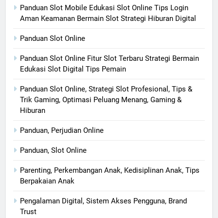
Panduan Slot Mobile Edukasi Slot Online Tips Login
Aman Keamanan Bermain Slot Strategi Hiburan Digital
Panduan Slot Online
Panduan Slot Online Fitur Slot Terbaru Strategi Bermain
Edukasi Slot Digital Tips Pemain
Panduan Slot Online, Strategi Slot Profesional, Tips &
Trik Gaming, Optimasi Peluang Menang, Gaming &
Hiburan
Panduan, Perjudian Online
Panduan, Slot Online
Parenting, Perkembangan Anak, Kedisiplinan Anak, Tips
Berpakaian Anak
Pengalaman Digital, Sistem Akses Pengguna, Brand
Trust