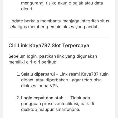
mengurangi risiko akun dibajak atau data
dicuri.
Update berkala membantu menjaga integritas situs
sekaligus memberi pemain akses yang andal.
Ciri Link Kaya787 Slot Terpercaya
Sebelum login, pastikan link yang digunakan
memiliki ciri-ciri berikut:
Selalu diperbarui
– Link resmi Kaya787 rutin
diganti atau diperbaharui agar tetap bisa
diakses tanpa VPN.
Login cepat dan stabil
– Tidak ada
gangguan proses autentikasi, baik di
desktop maupun smartphone.