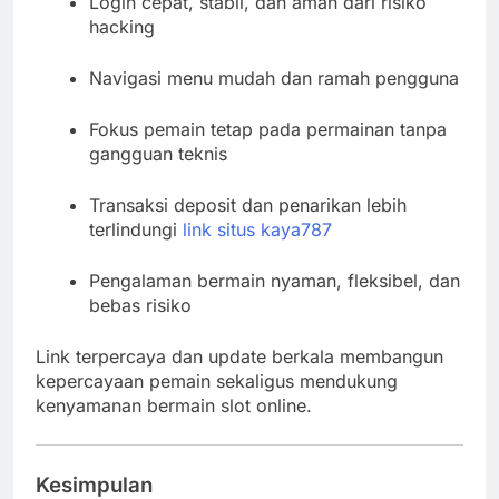
Login cepat, stabil, dan aman dari risiko
hacking
Navigasi menu mudah dan ramah pengguna
Fokus pemain tetap pada permainan tanpa
gangguan teknis
Transaksi deposit dan penarikan lebih
terlindungi
link situs kaya787
Pengalaman bermain nyaman, fleksibel, dan
bebas risiko
Link terpercaya dan update berkala membangun
kepercayaan pemain sekaligus mendukung
kenyamanan bermain slot online.
Kesimpulan