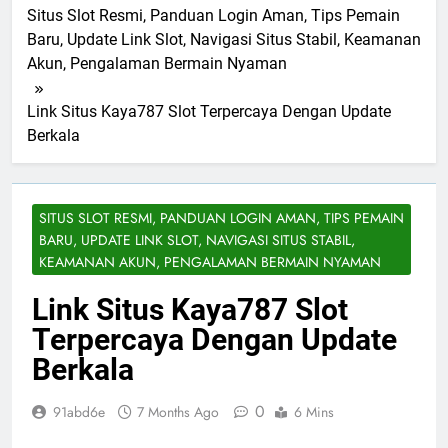
Situs Slot Resmi, Panduan Login Aman, Tips Pemain
Baru, Update Link Slot, Navigasi Situs Stabil, Keamanan
Akun, Pengalaman Bermain Nyaman
Link Situs Kaya787 Slot Terpercaya Dengan Update
Berkala
SITUS SLOT RESMI, PANDUAN LOGIN AMAN, TIPS PEMAIN
BARU, UPDATE LINK SLOT, NAVIGASI SITUS STABIL,
KEAMANAN AKUN, PENGALAMAN BERMAIN NYAMAN
Link Situs Kaya787 Slot
Terpercaya Dengan Update
Berkala
0
91abd6e
7 Months Ago
6 Mins