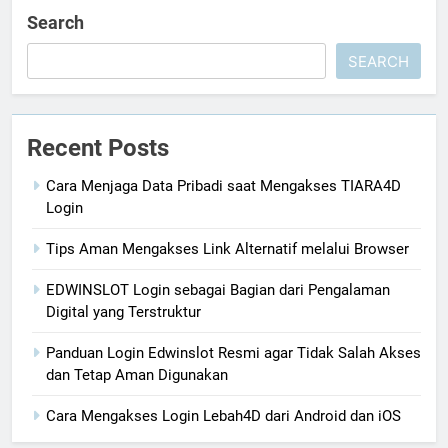
Search
SEARCH
Recent Posts
Cara Menjaga Data Pribadi saat Mengakses TIARA4D
Login
Tips Aman Mengakses Link Alternatif melalui Browser
EDWINSLOT Login sebagai Bagian dari Pengalaman
Digital yang Terstruktur
Panduan Login Edwinslot Resmi agar Tidak Salah Akses
dan Tetap Aman Digunakan
Cara Mengakses Login Lebah4D dari Android dan iOS