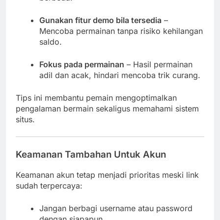
Gunakan fitur demo bila tersedia
–
Mencoba permainan tanpa risiko kehilangan
saldo.
Fokus pada permainan
– Hasil permainan
adil dan acak, hindari mencoba trik curang.
Tips ini membantu pemain mengoptimalkan
pengalaman bermain sekaligus memahami sistem
situs.
Keamanan Tambahan Untuk Akun
Keamanan akun tetap menjadi prioritas meski link
sudah terpercaya:
Jangan berbagi username atau password
dengan siapapun