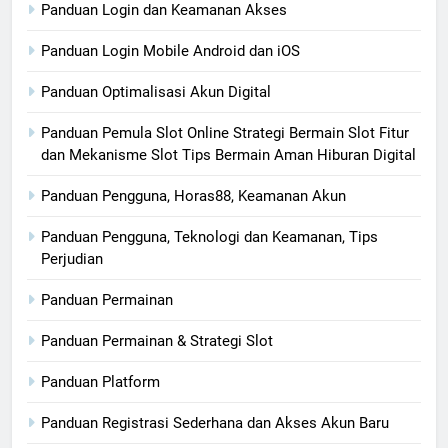
Panduan Login dan Keamanan Akses
Panduan Login Mobile Android dan iOS
Panduan Optimalisasi Akun Digital
Panduan Pemula Slot Online Strategi Bermain Slot Fitur
dan Mekanisme Slot Tips Bermain Aman Hiburan Digital
Panduan Pengguna, Horas88, Keamanan Akun
Panduan Pengguna, Teknologi dan Keamanan, Tips
Perjudian
Panduan Permainan
Panduan Permainan & Strategi Slot
Panduan Platform
Panduan Registrasi Sederhana dan Akses Akun Baru