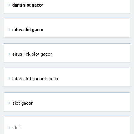
dana slot gacor
situs slot gacor
situs link slot gacor
situs slot gacor hari ini
slot gacor
slot