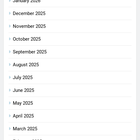
January 2026
December 2025
November 2025
October 2025
September 2025
August 2025
July 2025
June 2025
May 2025
April 2025
March 2025