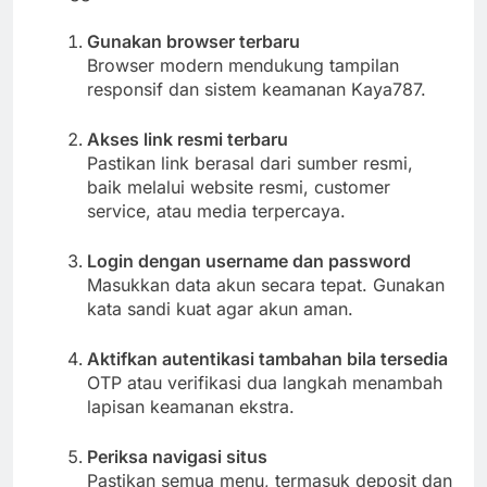
Gunakan browser terbaru
Browser modern mendukung tampilan
responsif dan sistem keamanan Kaya787.
Akses link resmi terbaru
Pastikan link berasal dari sumber resmi,
baik melalui website resmi, customer
service, atau media terpercaya.
Login dengan username dan password
Masukkan data akun secara tepat. Gunakan
kata sandi kuat agar akun aman.
Aktifkan autentikasi tambahan bila tersedia
OTP atau verifikasi dua langkah menambah
lapisan keamanan ekstra.
Periksa navigasi situs
Pastikan semua menu, termasuk deposit dan