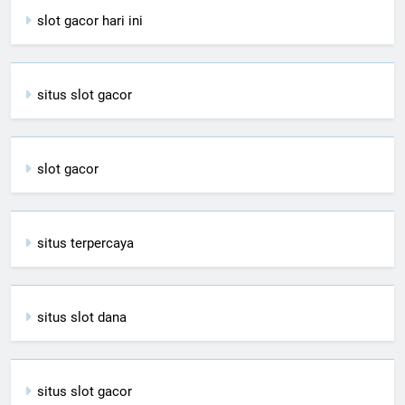
slot gacor hari ini
situs slot gacor
slot gacor
situs terpercaya
situs slot dana
situs slot gacor