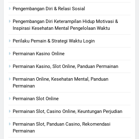
Pengembangan Diri & Relasi Sosial
Pengembangan Diri Keterampilan Hidup Motivasi &
Inspirasi Kesehatan Mental Pengelolaan Waktu
Perilaku Pemain & Strategi Waktu Login
Permainan Kasino Online
Permainan Kasino, Slot Online, Panduan Permainan
Permainan Online, Kesehatan Mental, Panduan
Permainan
Permainan Slot Online
Permainan Slot, Casino Online, Keuntungan Perjudian
Permainan Slot, Panduan Casino, Rekomendasi
Permainan