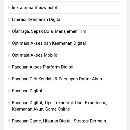
link alternatif edwinslot
Literasi Keamanan Digital
Olahraga, Sepak Bola, Manajemen Tim
Optimasi Akses dan Keamanan Digital
Optimasi Akses Mobile
Panduan Akses Platform Digital
Panduan Cek Kendala & Persiapan Daftar Akun
Panduan Digital
Panduan Digital, Tips Teknologi, User Experience,
Keamanan Akun, Game Online
Panduan Game, Hiburan Digital, Strategi Bermain