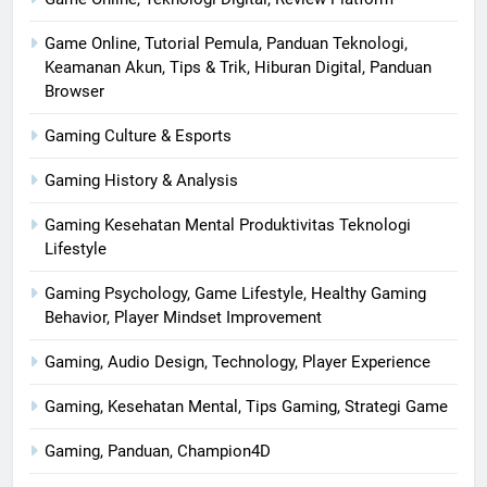
Game Online, Tutorial Pemula, Panduan Teknologi,
Keamanan Akun, Tips & Trik, Hiburan Digital, Panduan
Browser
Gaming Culture & Esports
Gaming History & Analysis
Gaming Kesehatan Mental Produktivitas Teknologi
Lifestyle
Gaming Psychology, Game Lifestyle, Healthy Gaming
Behavior, Player Mindset Improvement
Gaming, Audio Design, Technology, Player Experience
Gaming, Kesehatan Mental, Tips Gaming, Strategi Game
Gaming, Panduan, Champion4D