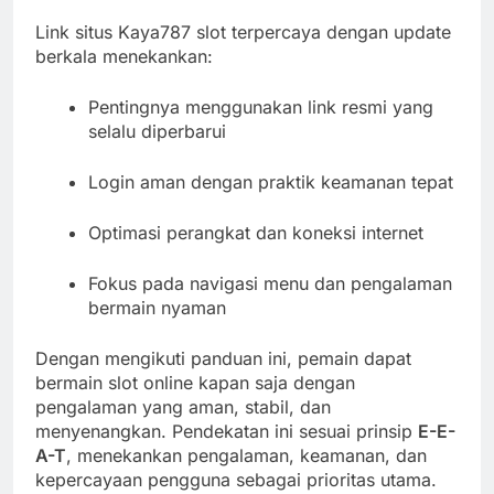
Link situs Kaya787 slot terpercaya dengan update
berkala menekankan:
Pentingnya menggunakan link resmi yang
selalu diperbarui
Login aman dengan praktik keamanan tepat
Optimasi perangkat dan koneksi internet
Fokus pada navigasi menu dan pengalaman
bermain nyaman
Dengan mengikuti panduan ini, pemain dapat
bermain slot online kapan saja dengan
pengalaman yang aman, stabil, dan
menyenangkan. Pendekatan ini sesuai prinsip
E-E-
A-T
, menekankan pengalaman, keamanan, dan
kepercayaan pengguna sebagai prioritas utama.