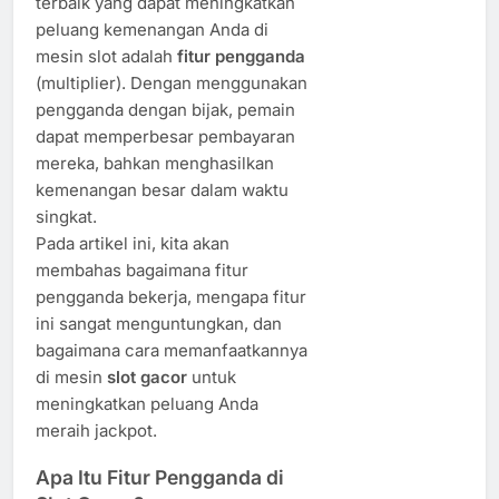
terbaik yang dapat meningkatkan
peluang kemenangan Anda di
mesin slot adalah
fitur pengganda
(multiplier). Dengan menggunakan
pengganda dengan bijak, pemain
dapat memperbesar pembayaran
mereka, bahkan menghasilkan
kemenangan besar dalam waktu
singkat.
Pada artikel ini, kita akan
membahas bagaimana fitur
pengganda bekerja, mengapa fitur
ini sangat menguntungkan, dan
bagaimana cara memanfaatkannya
di mesin
slot gacor
untuk
meningkatkan peluang Anda
meraih jackpot.
Apa Itu Fitur Pengganda di