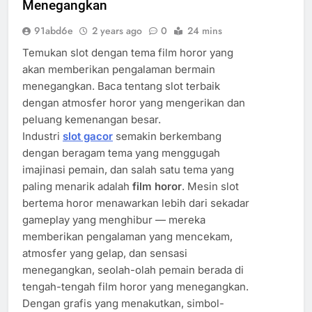
Menegangkan
91abd6e
2 years ago
0
24 mins
Temukan slot dengan tema film horor yang
akan memberikan pengalaman bermain
menegangkan. Baca tentang slot terbaik
dengan atmosfer horor yang mengerikan dan
peluang kemenangan besar.
Industri
slot gacor
semakin berkembang
dengan beragam tema yang menggugah
imajinasi pemain, dan salah satu tema yang
paling menarik adalah
film horor
. Mesin slot
bertema horor menawarkan lebih dari sekadar
gameplay yang menghibur — mereka
memberikan pengalaman yang mencekam,
atmosfer yang gelap, dan sensasi
menegangkan, seolah-olah pemain berada di
tengah-tengah film horor yang menegangkan.
Dengan grafis yang menakutkan, simbol-