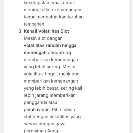
kesempatan emas untuk
meningkatkan kemenangan
tanpa mengeluarkan taruhan
tambahan.
Kenali Volatilitas Slot
Mesin slot dengan
volatilitas rendah hingga
menengah
cenderung
memberikan kemenangan
yang lebih sering. Mesin
volatilitas tinggi, meskipun
memberikan kemenangan
yang lebih besar, sering kali
lebih jarang memberikan
pengganda atau
pembayaran. Pilih mesin
slot dengan volatilitas yang
sesuai dengan gaya
permainan Anda.