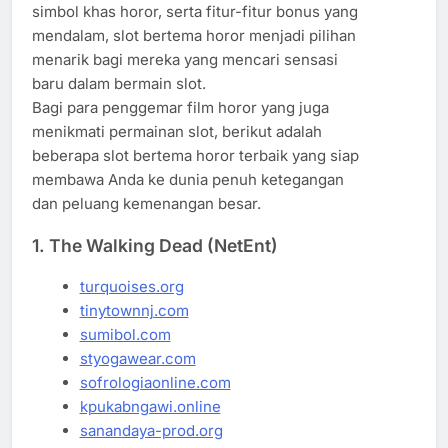
simbol khas horor, serta fitur-fitur bonus yang
mendalam, slot bertema horor menjadi pilihan
menarik bagi mereka yang mencari sensasi
baru dalam bermain slot.
Bagi para penggemar film horor yang juga
menikmati permainan slot, berikut adalah
beberapa slot bertema horor terbaik yang siap
membawa Anda ke dunia penuh ketegangan
dan peluang kemenangan besar.
1.
The Walking Dead (NetEnt)
turquoises.org
tinytownnj.com
sumibol.com
styogawear.com
sofrologiaonline.com
kpukabngawi.online
sanandaya-prod.org