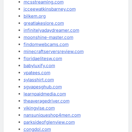
mcsstreaming.com
jcceewatkinsbarney.com
bilkem.org
greatlakeslore.com
infinitelyadaydreamer.com
moonshine-master.com
findomwebcams.com
minecraftserversreview.com
floridaelitesw.com
babyluxify.com
vpatees.com
sylasshirt.com
sgvapesghub.com
learnpaidmedia.com
theaveragedriver.com
vikingvise.com
nansuniqueshop4men.com
parksideofglenview.com
congdol.com