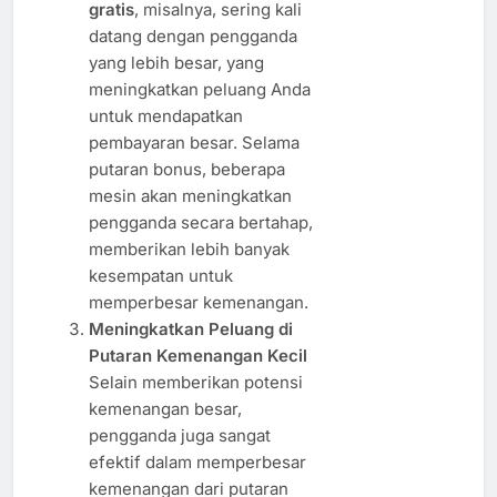
gratis
, misalnya, sering kali
datang dengan pengganda
yang lebih besar, yang
meningkatkan peluang Anda
untuk mendapatkan
pembayaran besar. Selama
putaran bonus, beberapa
mesin akan meningkatkan
pengganda secara bertahap,
memberikan lebih banyak
kesempatan untuk
memperbesar kemenangan.
Meningkatkan Peluang di
Putaran Kemenangan Kecil
Selain memberikan potensi
kemenangan besar,
pengganda juga sangat
efektif dalam memperbesar
kemenangan dari putaran