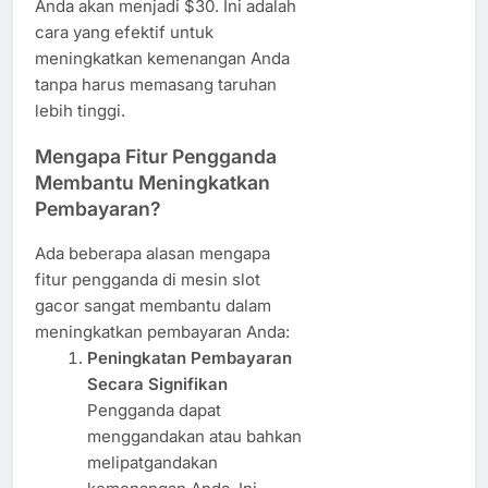
Anda akan menjadi $30. Ini adalah
cara yang efektif untuk
meningkatkan kemenangan Anda
tanpa harus memasang taruhan
lebih tinggi.
Mengapa Fitur Pengganda
Membantu Meningkatkan
Pembayaran?
Ada beberapa alasan mengapa
fitur pengganda di mesin slot
gacor sangat membantu dalam
meningkatkan pembayaran Anda:
Peningkatan Pembayaran
Secara Signifikan
Pengganda dapat
menggandakan atau bahkan
melipatgandakan