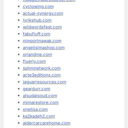
cyclowing.com
actual-synergy.com
lyrikshub.com
wildwordsfest.com
fabufluff.com
nimportnawak.com
angelisimashop.com
oriandme.com
fluerly.com
sphmnetwork.com
acte3editions.com
jaguarresources.com
geardurr.com
alsudaisoud.com
mimarestore.com
onetisa.com
ka2kadeh2.com
aldercarcarehome.com