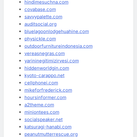
hindimesuchna.com
covabase.com
savvypalette.com
auditsocial.org
bluelagoonlodgehuahine.com
physickle.com
outdoorfurnitureindonesia.com
vereasnegras.com
yarininegitimizirvesi.com
hiddenworldgin.com
kyoto-carappo.net
cellphonei.com
mikeforfrederick.com
hoursinformer.com
a2theme.com
miniontees.com
socialspeaker.net
katsuragi-hanabi.com
peanutmutterrescue.org