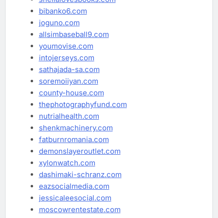
bibanko6.com
joguno.com
allsimbaseball9.com
youmovise.com
intojerseys.com
sathajada-sa.com
soremoiiyan.com
county-house.com
thephotographyfund.com
nutrialhealth.com
shenkmachinery.com
fatburnromania.com
demonslayeroutlet.com
xylonwatch.com
dashimaki-schranz.com
eazsocialmedia.com
jessicaleesocial.com
moscowrentestate.com