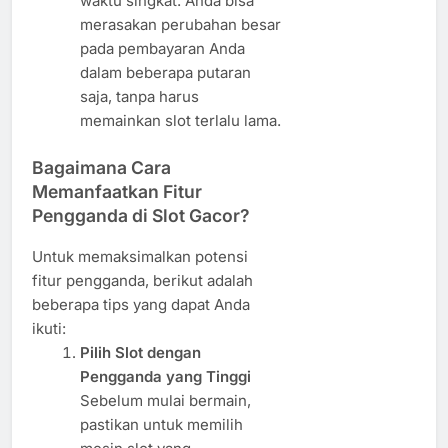
waktu singkat. Anda bisa
merasakan perubahan besar
pada pembayaran Anda
dalam beberapa putaran
saja, tanpa harus
memainkan slot terlalu lama.
Bagaimana Cara
Memanfaatkan Fitur
Pengganda di Slot Gacor?
Untuk memaksimalkan potensi
fitur pengganda, berikut adalah
beberapa tips yang dapat Anda
ikuti:
Pilih Slot dengan
Pengganda yang Tinggi
Sebelum mulai bermain,
pastikan untuk memilih