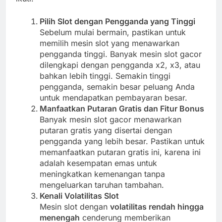
Pilih Slot dengan Pengganda yang Tinggi
Sebelum mulai bermain, pastikan untuk
memilih mesin slot yang menawarkan
pengganda tinggi. Banyak mesin slot gacor
dilengkapi dengan pengganda x2, x3, atau
bahkan lebih tinggi. Semakin tinggi
pengganda, semakin besar peluang Anda
untuk mendapatkan pembayaran besar.
Manfaatkan Putaran Gratis dan Fitur Bonus
Banyak mesin slot gacor menawarkan
putaran gratis yang disertai dengan
pengganda yang lebih besar. Pastikan untuk
memanfaatkan putaran gratis ini, karena ini
adalah kesempatan emas untuk
meningkatkan kemenangan tanpa
mengeluarkan taruhan tambahan.
Kenali Volatilitas Slot
Mesin slot dengan
volatilitas rendah hingga
menengah
cenderung memberikan