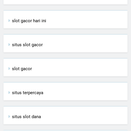
slot gacor hari ini
situs slot gacor
slot gacor
situs terpercaya
situs slot dana