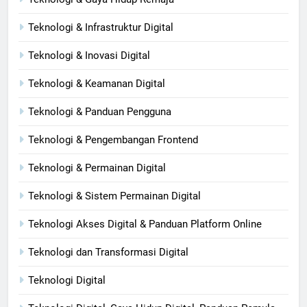
Teknologi & Infrastruktur Digital
Teknologi & Inovasi Digital
Teknologi & Keamanan Digital
Teknologi & Panduan Pengguna
Teknologi & Pengembangan Frontend
Teknologi & Permainan Digital
Teknologi & Sistem Permainan Digital
Teknologi Akses Digital & Panduan Platform Online
Teknologi dan Transformasi Digital
Teknologi Digital