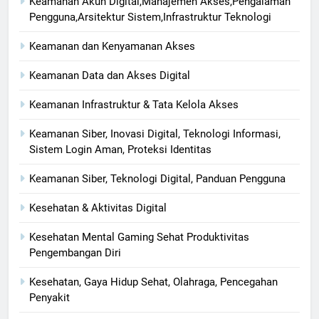
Keamanan Akun Digital,Manajemen Akses,Pengalaman
Pengguna,Arsitektur Sistem,Infrastruktur Teknologi
Keamanan dan Kenyamanan Akses
Keamanan Data dan Akses Digital
Keamanan Infrastruktur & Tata Kelola Akses
Keamanan Siber, Inovasi Digital, Teknologi Informasi,
Sistem Login Aman, Proteksi Identitas
Keamanan Siber, Teknologi Digital, Panduan Pengguna
Kesehatan & Aktivitas Digital
Kesehatan Mental Gaming Sehat Produktivitas
Pengembangan Diri
Kesehatan, Gaya Hidup Sehat, Olahraga, Pencegahan
Penyakit