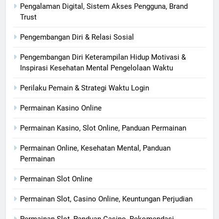
Pengalaman Digital, Sistem Akses Pengguna, Brand
Trust
Pengembangan Diri & Relasi Sosial
Pengembangan Diri Keterampilan Hidup Motivasi &
Inspirasi Kesehatan Mental Pengelolaan Waktu
Perilaku Pemain & Strategi Waktu Login
Permainan Kasino Online
Permainan Kasino, Slot Online, Panduan Permainan
Permainan Online, Kesehatan Mental, Panduan
Permainan
Permainan Slot Online
Permainan Slot, Casino Online, Keuntungan Perjudian