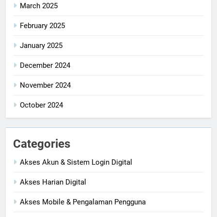
March 2025
February 2025
January 2025
December 2024
November 2024
October 2024
Categories
Akses Akun & Sistem Login Digital
Akses Harian Digital
Akses Mobile & Pengalaman Pengguna