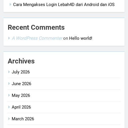
Cara Mengakses Login Lebah4D dari Android dan iOS
Recent Comments
A WordPress Commenter
on
Hello world!
Archives
July 2026
June 2026
May 2026
April 2026
March 2026