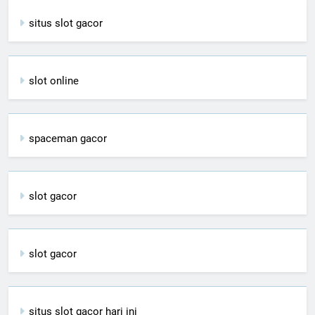
situs slot gacor
slot online
spaceman gacor
slot gacor
slot gacor
situs slot gacor hari ini