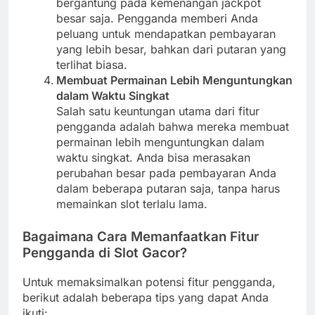
bergantung pada kemenangan jackpot
besar saja. Pengganda memberi Anda
peluang untuk mendapatkan pembayaran
yang lebih besar, bahkan dari putaran yang
terlihat biasa.
Membuat Permainan Lebih Menguntungkan
dalam Waktu Singkat
Salah satu keuntungan utama dari fitur
pengganda adalah bahwa mereka membuat
permainan lebih menguntungkan dalam
waktu singkat. Anda bisa merasakan
perubahan besar pada pembayaran Anda
dalam beberapa putaran saja, tanpa harus
memainkan slot terlalu lama.
Bagaimana Cara Memanfaatkan Fitur
Pengganda di Slot Gacor?
Untuk memaksimalkan potensi fitur pengganda,
berikut adalah beberapa tips yang dapat Anda
ikuti: