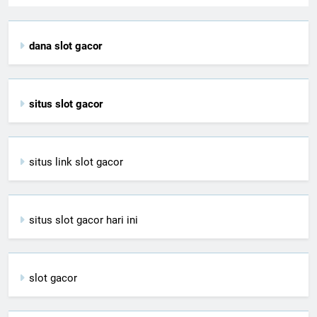
dana slot gacor
situs slot gacor
situs link slot gacor
situs slot gacor hari ini
slot gacor