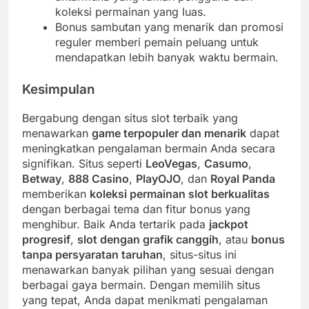
koleksi permainan yang luas.
Bonus sambutan yang menarik dan promosi
reguler memberi pemain peluang untuk
mendapatkan lebih banyak waktu bermain.
Kesimpulan
Bergabung dengan situs slot terbaik yang
menawarkan
game terpopuler dan menarik
dapat
meningkatkan pengalaman bermain Anda secara
signifikan. Situs seperti
LeoVegas
,
Casumo
,
Betway
,
888 Casino
,
PlayOJO
, dan
Royal Panda
memberikan
koleksi permainan slot berkualitas
dengan berbagai tema dan fitur bonus yang
menghibur. Baik Anda tertarik pada
jackpot
progresif
,
slot dengan grafik canggih
, atau
bonus
tanpa persyaratan taruhan
, situs-situs ini
menawarkan banyak pilihan yang sesuai dengan
berbagai gaya bermain. Dengan memilih situs
yang tepat, Anda dapat menikmati pengalaman