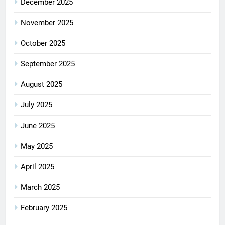
December 2025
November 2025
October 2025
September 2025
August 2025
July 2025
June 2025
May 2025
April 2025
March 2025
February 2025