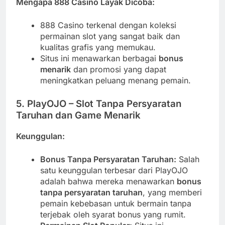
Mengapa 888 Casino Layak Dicoba:
888 Casino terkenal dengan koleksi
permainan slot yang sangat baik dan
kualitas grafis yang memukau.
Situs ini menawarkan berbagai
bonus
menarik
dan promosi yang dapat
meningkatkan peluang menang pemain.
5.
PlayOJO – Slot Tanpa Persyaratan
Taruhan dan Game Menarik
Keunggulan:
Bonus Tanpa Persyaratan Taruhan:
Salah
satu keunggulan terbesar dari PlayOJO
adalah bahwa mereka menawarkan
bonus
tanpa persyaratan taruhan
, yang memberi
pemain kebebasan untuk bermain tanpa
terjebak oleh syarat bonus yang rumit.