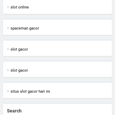
slot online
spaceman gacor
slot gacor
slot gacor
situs slot gacor hari ini
Search