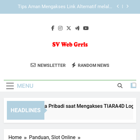
Skip
EDWINSLOT Login sebagai Bagian dari
to
Pengalaman Digital yang Terstruktur
content
Panduan Login Edwinslot Resmi agar Tidak Salah
Akses dan Tetap Aman Digunakan
Cara Menjaga Data Pribadi saat Mengakses
TIARA4D Login
Tips Aman Mengakses Link Alternatif melalui
Browser
SV Web Grrls
Bergabunglah Dengan Komunitas
EDWINSLOT Login sebagai Bagian dari
NEWSLETTER
RANDOM NEWS
Pengalaman Digital yang Terstruktur
Perempuan Di Teknologi Di SV Web
Panduan Login Edwinslot Resmi agar Tidak Salah
Grrls. Dukungan Dan Networking Untuk
Akses dan Tetap Aman Digunakan
MENU
Kemajuan Bersama.
ara Menjaga Data Pribadi saat Mengakses TIARA4D Login
HEADLINES
 Month Ago
Home
Panduan, Slot Online