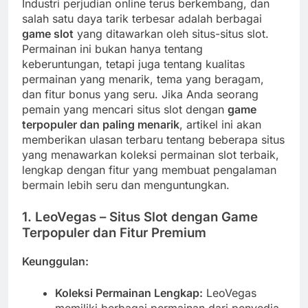
Industri perjudian online terus berkembang, dan
salah satu daya tarik terbesar adalah berbagai
game slot
yang ditawarkan oleh situs-situs slot.
Permainan ini bukan hanya tentang
keberuntungan, tetapi juga tentang kualitas
permainan yang menarik, tema yang beragam,
dan fitur bonus yang seru. Jika Anda seorang
pemain yang mencari situs slot dengan
game
terpopuler dan paling menarik
, artikel ini akan
memberikan ulasan terbaru tentang beberapa situs
yang menawarkan koleksi permainan slot terbaik,
lengkap dengan fitur yang membuat pengalaman
bermain lebih seru dan menguntungkan.
1.
LeoVegas – Situs Slot dengan Game
Terpopuler dan Fitur Premium
Keunggulan:
Koleksi Permainan Lengkap:
LeoVegas
memiliki berbagai permainan dari penyedia