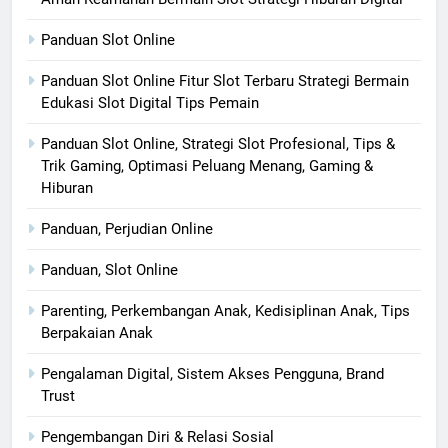
Panduan Slot Online
Panduan Slot Online Fitur Slot Terbaru Strategi Bermain
Edukasi Slot Digital Tips Pemain
Panduan Slot Online, Strategi Slot Profesional, Tips &
Trik Gaming, Optimasi Peluang Menang, Gaming &
Hiburan
Panduan, Perjudian Online
Panduan, Slot Online
Parenting, Perkembangan Anak, Kedisiplinan Anak, Tips
Berpakaian Anak
Pengalaman Digital, Sistem Akses Pengguna, Brand
Trust
Pengembangan Diri & Relasi Sosial