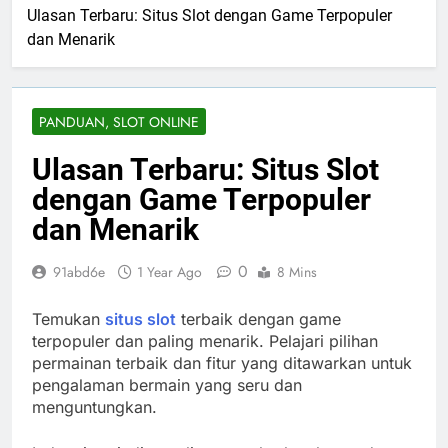
Ulasan Terbaru: Situs Slot dengan Game Terpopuler
dan Menarik
PANDUAN, SLOT ONLINE
Ulasan Terbaru: Situs Slot
dengan Game Terpopuler
dan Menarik
0
91abd6e
1 Year Ago
8 Mins
Temukan
situs slot
terbaik dengan game
terpopuler dan paling menarik. Pelajari pilihan
permainan terbaik dan fitur yang ditawarkan untuk
pengalaman bermain yang seru dan
menguntungkan.