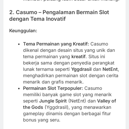
2.
Casumo – Pengalaman Bermain Slot
dengan Tema Inovatif
Keunggulan:
Tema Permainan yang Kreatif:
Casumo
dikenal dengan desain situs yang unik dan
tema permainan yang
kreatif
. Situs ini
bekerja sama dengan penyedia perangkat
lunak ternama seperti
Yggdrasil
dan
NetEnt
,
menghadirkan permainan slot dengan cerita
menarik dan grafis menarik.
Permainan Slot Terpopuler:
Casumo
memiliki banyak game slot yang menarik
seperti
Jungle Spirit
(NetEnt) dan
Valley of
the Gods
(Yggdrasil), yang menawarkan
gameplay dinamis dengan berbagai fitur
bonus yang seru.