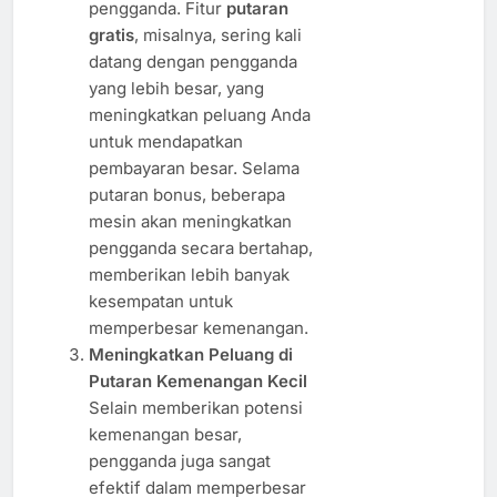
pengganda. Fitur
putaran
gratis
, misalnya, sering kali
datang dengan pengganda
yang lebih besar, yang
meningkatkan peluang Anda
untuk mendapatkan
pembayaran besar. Selama
putaran bonus, beberapa
mesin akan meningkatkan
pengganda secara bertahap,
memberikan lebih banyak
kesempatan untuk
memperbesar kemenangan.
Meningkatkan Peluang di
Putaran Kemenangan Kecil
Selain memberikan potensi
kemenangan besar,
pengganda juga sangat
efektif dalam memperbesar