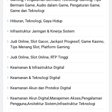
Bermain Game, Audio dalam Game, Pengaturan Game,
Game dan Teknologi
Hiburan, Teknologi, Gaya Hidup
Infrastruktur Jaringan & Kinerja Sistem
Judi Online, Slot Gacor, Jackpot Progresif, Game Kasino,
Tips Menang Slot, Platform Gaming
Judi Online, Slot Online, RTP Tinggi
Keamanan & Infrastruktur Digital
Keamanan & Teknologi Digital
Keamanan Akun dan Proteksi Digital
Keamanan Akun Digital,Manajemen Akses,Pengalaman
Pengguna,Arsitektur Sistem,Infrastruktur Teknologi