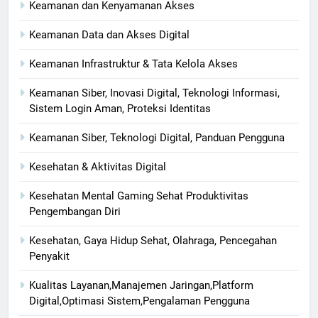
Keamanan dan Kenyamanan Akses
Keamanan Data dan Akses Digital
Keamanan Infrastruktur & Tata Kelola Akses
Keamanan Siber, Inovasi Digital, Teknologi Informasi,
Sistem Login Aman, Proteksi Identitas
Keamanan Siber, Teknologi Digital, Panduan Pengguna
Kesehatan & Aktivitas Digital
Kesehatan Mental Gaming Sehat Produktivitas
Pengembangan Diri
Kesehatan, Gaya Hidup Sehat, Olahraga, Pencegahan
Penyakit
Kualitas Layanan,Manajemen Jaringan,Platform
Digital,Optimasi Sistem,Pengalaman Pengguna