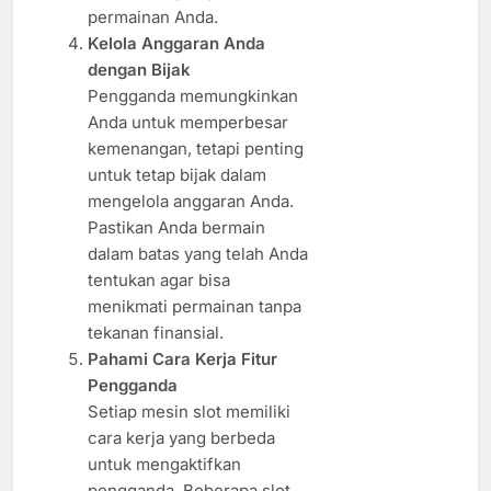
permainan Anda.
Kelola Anggaran Anda
dengan Bijak
Pengganda memungkinkan
Anda untuk memperbesar
kemenangan, tetapi penting
untuk tetap bijak dalam
mengelola anggaran Anda.
Pastikan Anda bermain
dalam batas yang telah Anda
tentukan agar bisa
menikmati permainan tanpa
tekanan finansial.
Pahami Cara Kerja Fitur
Pengganda
Setiap mesin slot memiliki
cara kerja yang berbeda
untuk mengaktifkan
pengganda. Beberapa slot