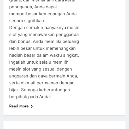
pengganda, Anda dapat
memperbesar kemenangan Anda
secara signifikan.
Dengan semakin banyaknya mesin
slot yang menawarkan pengganda
dan bonus, Anda memiliki peluang
lebih besar untuk memenangkan
hadiah besar dalam waktu singkat.
Ingatlah untuk selalu memilih
mesin slot yang sesuai dengan
anggaran dan gaya bermain Anda,
serta nikmati permainan dengan
bijak. Semoga keberuntungan
berpihak pada Anda!
Read More