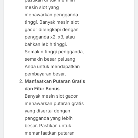
mesin slot yang
menawarkan pengganda
tinggi. Banyak mesin slot
gacor dilengkapi dengan
pengganda x2, x3, atau
bahkan lebih tinggi.
Semakin tinggi pengganda,
semakin besar peluang
Anda untuk mendapatkan
pembayaran besar.
Manfaatkan Putaran Gratis
dan Fitur Bonus
Banyak mesin slot gacor
menawarkan putaran gratis
yang disertai dengan
pengganda yang lebih
besar. Pastikan untuk
memanfaatkan putaran