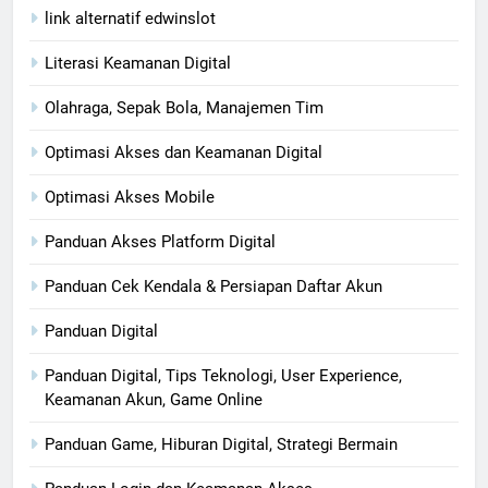
link alternatif edwinslot
Literasi Keamanan Digital
Olahraga, Sepak Bola, Manajemen Tim
Optimasi Akses dan Keamanan Digital
Optimasi Akses Mobile
Panduan Akses Platform Digital
Panduan Cek Kendala & Persiapan Daftar Akun
Panduan Digital
Panduan Digital, Tips Teknologi, User Experience,
Keamanan Akun, Game Online
Panduan Game, Hiburan Digital, Strategi Bermain