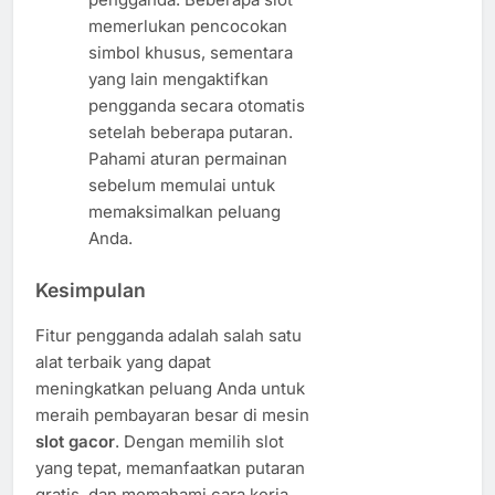
memerlukan pencocokan
simbol khusus, sementara
yang lain mengaktifkan
pengganda secara otomatis
setelah beberapa putaran.
Pahami aturan permainan
sebelum memulai untuk
memaksimalkan peluang
Anda.
Kesimpulan
Fitur pengganda adalah salah satu
alat terbaik yang dapat
meningkatkan peluang Anda untuk
meraih pembayaran besar di mesin
slot gacor
. Dengan memilih slot
yang tepat, memanfaatkan putaran
gratis, dan memahami cara kerja