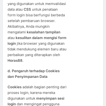
yang digunakan untuk memvalidasi
data atau
CSS
untuk penataan
form login bisa berfungsi berbeda
setelah pembaruan browser.
Akibatnya, Anda mungkin
mengalami
kesalahan tampilan
atau
kesulitan dalam mengisi form
login
jika browser yang digunakan
tidak mendukung elemen baru atau
perbaikan yang diterapkan oleh
Horas88
.
d.
Pengaruh terhadap Cookies
dan Penyimpanan Data
Cookies
adalah bagian penting dari
proses login, karena mereka
digunakan untuk
menyimpan sesi
login
dan mengingat pengguna