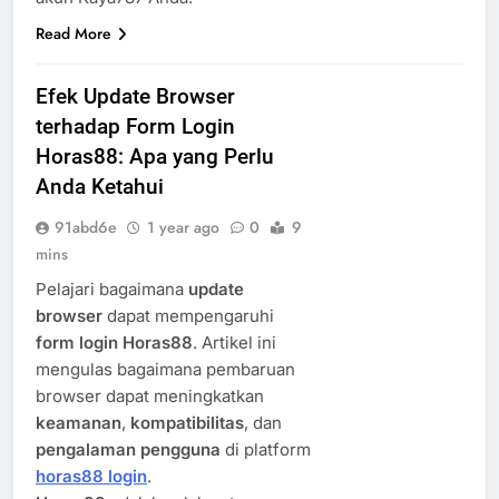
Read More
Efek Update Browser
terhadap Form Login
Horas88: Apa yang Perlu
Anda Ketahui
91abd6e
1 year ago
0
9
mins
Pelajari bagaimana
update
browser
dapat mempengaruhi
form login Horas88
. Artikel ini
mengulas bagaimana pembaruan
browser dapat meningkatkan
keamanan
,
kompatibilitas
, dan
pengalaman pengguna
di platform
horas88 login
.