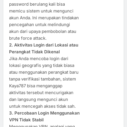
password berulang kali bisa
memicu sistem untuk mengunci
akun Anda. Ini merupakan tindakan
pencegahan untuk melindungi
akun dari upaya pembobolan atau
brute force attack.
2. Aktivitas Login dari Lokasi atau
Perangkat Tidak Dikenal
Jika Anda mencoba login dari
lokasi geografis yang tidak biasa
atau menggunakan perangkat baru
tanpa verifikasi tambahan, sistem
Kaya787 bisa menganggap
aktivitas tersebut mencurigakan
dan langsung mengunci akun
untuk mencegah akses tidak sah.
3. Percobaan Login Menggunakan
VPN Tidak Stabil
Menggunakan VPN, apalagi yang