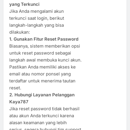
yang Terkunci
Jika Anda mengalami akun
terkunci saat login, berikut
langkah-langkah yang bisa
dilakukan:
1. Gunakan Fitur Reset Password
Biasanya, sistem memberikan opsi
untuk reset password sebagai
langkah awal membuka kunci akun.
Pastikan Anda memiliki akses ke
email atau nomor ponsel yang
terdaftar untuk menerima tautan
reset.
2. Hubungi Layanan Pelanggan
Kaya787
Jika reset password tidak berhasil
atau akun Anda terkunci karena
alasan keamanan yang lebih
serius, segera hubungi tim support