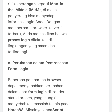
risiko
serangan
seperti
Man-in-
the-Middle (MitM)
, di mana
penyerang bisa menyadap
informasi login Anda. Dengan
memperbarui browser ke versi
terbaru, Anda memastikan bahwa
proses login
dilakukan di
lingkungan yang aman dan
terlindungi.
c.
Perubahan dalam Pemrosesan
Form Login
Beberapa pembaruan browser
dapat menyebabkan perubahan
dalam cara
form login
di-render
atau diproses, yang mungkin
menyebabkan masalah teknis pada
Horas88
. Misalnya,
JavaScript