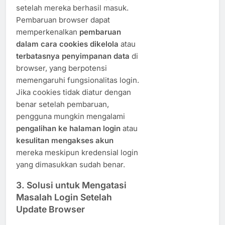
setelah mereka berhasil masuk.
Pembaruan browser dapat
memperkenalkan
pembaruan
dalam cara cookies dikelola
atau
terbatasnya penyimpanan data
di
browser, yang berpotensi
memengaruhi fungsionalitas login.
Jika cookies tidak diatur dengan
benar setelah pembaruan,
pengguna mungkin mengalami
pengalihan ke halaman login
atau
kesulitan mengakses akun
mereka meskipun kredensial login
yang dimasukkan sudah benar.
3. Solusi untuk Mengatasi
Masalah Login Setelah
Update Browser