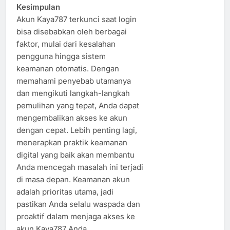
Kesimpulan
Akun Kaya787 terkunci saat login
bisa disebabkan oleh berbagai
faktor, mulai dari kesalahan
pengguna hingga sistem
keamanan otomatis. Dengan
memahami penyebab utamanya
dan mengikuti langkah-langkah
pemulihan yang tepat, Anda dapat
mengembalikan akses ke akun
dengan cepat. Lebih penting lagi,
menerapkan praktik keamanan
digital yang baik akan membantu
Anda mencegah masalah ini terjadi
di masa depan. Keamanan akun
adalah prioritas utama, jadi
pastikan Anda selalu waspada dan
proaktif dalam menjaga akses ke
akun Kaya787 Anda.