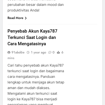
perubahan besar dalam mood dan
produktivitas Anda!
Read More
Penyebab Akun Kaya787
Terkunci Saat Login dan
Cara Mengatasinya
91abd6e
1 year ago
0
6
mins
Cari tahu penyebab akun Kaya787
terkunci saat login dan bagaimana
cara mengatasinya. Panduan
lengkap untuk menjaga akun tetap
aman dan mudah diakses.
Mengalami akun terkunci saat
login ke Kaya787 bisa menjadi
pengalaman yang membuat