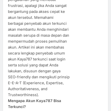
frustrasi, apalagi jika Anda sangat
bergantung pada akses cepat ke
akun tersebut. Memahami
berbagai penyebab akun terkunci
akan membantu Anda menghindari
masalah serupa di masa depan dan
mempermudah proses pemulihan
akun. Artikel ini akan membahas
secara lengkap penyebab umum
akun Kaya787 terkunci saat login
serta solusi yang dapat Anda
lakukan, disusun dengan gaya
SEO-friendly dan mengikuti prinsip
E-E-A-T (Experience, Expertise,
Authoritativeness, and
Trustworthiness).
Mengapa Akun Kaya787 Bisa
Terkunci?