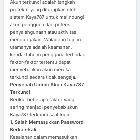
Akun terkunci adalah langkah
protektif yang diterapkan oleh
sistem Kaya787 untuk melindungi
akun pengguna dari potensi
penyalahgunaan atau aktivitas
mencurigakan. Walaupun tujuan
utamanya adalah keamanan,
ketidaktahuan pengguna terhadap
faktor-faktor tertentu dapat
menyebabkan akun mereka
terkunci secara tidak sengaja.
Penyebab Umum Akun Kaya787
Terkunci
Berikut beberapa faktor yang
sering menjadi penyebab akun
Kaya787 terkunci saat login:
1. Salah Memasukkan Password
Berkali-kali
Kesalahan dalam memasukkan