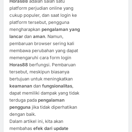
Horas88
adalah salah satu
platform perjudian online yang
cukup populer, dan saat login ke
platform tersebut, pengguna
mengharapkan
pengalaman yang
lancar
dan
aman
. Namun,
pembaruan browser sering kali
membawa perubahan yang dapat
memengaruhi cara form login
Horas88
berfungsi. Pembaruan
tersebut, meskipun biasanya
bertujuan untuk meningkatkan
keamanan
dan
fungsionalitas
,
dapat memiliki dampak yang tidak
terduga pada
pengalaman
pengguna
jika tidak diperhatikan
dengan baik.
Dalam artikel ini, kita akan
membahas
efek dari update