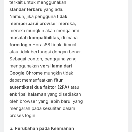
terkait untuk menggunakan
standar terbaru
yang ada.
Namun, jika pengguna
tidak
memperbarui browser mereka
,
mereka mungkin akan mengalami
masalah kompatibilitas
, di mana
form login
Horas88 tidak dimuat
atau tidak berfungsi dengan benar.
Sebagai contoh, pengguna yang
menggunakan
versi lama dari
Google Chrome
mungkin tidak
dapat memanfaatkan
fitur
autentikasi dua faktor (2FA)
atau
enkripsi halaman
yang disediakan
oleh browser yang lebih baru, yang
mengarah pada kesulitan dalam
proses login.
b.
Perubahan pada Keamanan