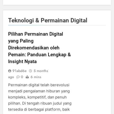
Teknologi & Permainan Digital
Pilihan Permainan Digital
yang Paling
Direkomendasikan oleh
Pemain: Panduan Lengkap &
Insight Nyata
91abd6e
5 months
ago
0
6 mins
Permainan digital telah berevolusi
menjadi pengalaman hiburan yang
kompleks, kompetitif, dan penuh
pilihan. Di tengah ribuan judul yang
tersedia di berbagai platform, baik