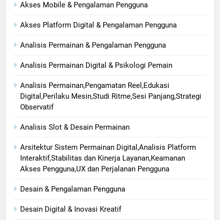
Akses Mobile & Pengalaman Pengguna
Akses Platform Digital & Pengalaman Pengguna
Analisis Permainan & Pengalaman Pengguna
Analisis Permainan Digital & Psikologi Pemain
Analisis Permainan,Pengamatan Reel,Edukasi
Digital,Perilaku Mesin,Studi Ritme,Sesi Panjang,Strategi
Observatif
Analisis Slot & Desain Permainan
Arsitektur Sistem Permainan Digital,Analisis Platform
Interaktif,Stabilitas dan Kinerja Layanan,Keamanan
Akses Pengguna,UX dan Perjalanan Pengguna
Desain & Pengalaman Pengguna
Desain Digital & Inovasi Kreatif