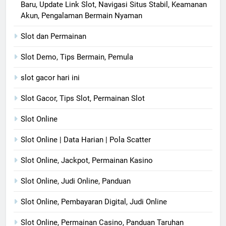
Baru, Update Link Slot, Navigasi Situs Stabil, Keamanan
Akun, Pengalaman Bermain Nyaman
Slot dan Permainan
Slot Demo, Tips Bermain, Pemula
slot gacor hari ini
Slot Gacor, Tips Slot, Permainan Slot
Slot Online
Slot Online | Data Harian | Pola Scatter
Slot Online, Jackpot, Permainan Kasino
Slot Online, Judi Online, Panduan
Slot Online, Pembayaran Digital, Judi Online
Slot Online, Permainan Casino, Panduan Taruhan