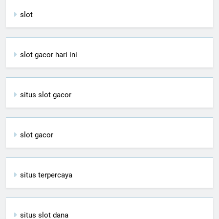
slot
slot gacor hari ini
situs slot gacor
slot gacor
situs terpercaya
situs slot dana