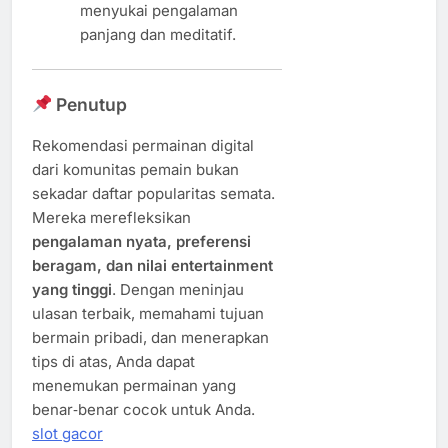
menyukai pengalaman
panjang dan meditatif.
Penutup
Rekomendasi permainan digital
dari komunitas pemain bukan
sekadar daftar popularitas semata.
Mereka merefleksikan
pengalaman nyata, preferensi
beragam, dan nilai entertainment
yang tinggi
. Dengan meninjau
ulasan terbaik, memahami tujuan
bermain pribadi, dan menerapkan
tips di atas, Anda dapat
menemukan permainan yang
benar‑benar cocok untuk Anda.
slot gacor