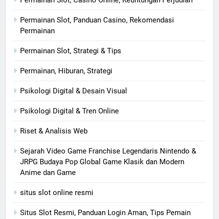
Permainan Slot, Casino Online, Keuntungan Perjudian
Permainan Slot, Panduan Casino, Rekomendasi
Permainan
Permainan Slot, Strategi & Tips
Permainan, Hiburan, Strategi
Psikologi Digital & Desain Visual
Psikologi Digital & Tren Online
Riset & Analisis Web
Sejarah Video Game Franchise Legendaris Nintendo &
JRPG Budaya Pop Global Game Klasik dan Modern
Anime dan Game
situs slot online resmi
Situs Slot Resmi, Panduan Login Aman, Tips Pemain