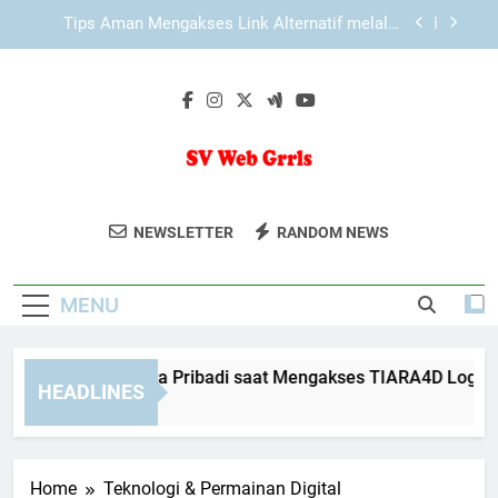
Skip
EDWINSLOT Login sebagai Bagian dari
to
Pengalaman Digital yang Terstruktur
content
Panduan Login Edwinslot Resmi agar Tidak Salah
Akses dan Tetap Aman Digunakan
Cara Menjaga Data Pribadi saat Mengakses
TIARA4D Login
Tips Aman Mengakses Link Alternatif melalui
Browser
SV Web Grrls
Bergabunglah Dengan Komunitas
EDWINSLOT Login sebagai Bagian dari
NEWSLETTER
RANDOM NEWS
Pengalaman Digital yang Terstruktur
Perempuan Di Teknologi Di SV Web
Panduan Login Edwinslot Resmi agar Tidak Salah
Grrls. Dukungan Dan Networking Untuk
Akses dan Tetap Aman Digunakan
MENU
Kemajuan Bersama.
ra Menjaga Data Pribadi saat Mengakses TIARA4D Login
HEADLINES
Month Ago
Home
Teknologi & Permainan Digital