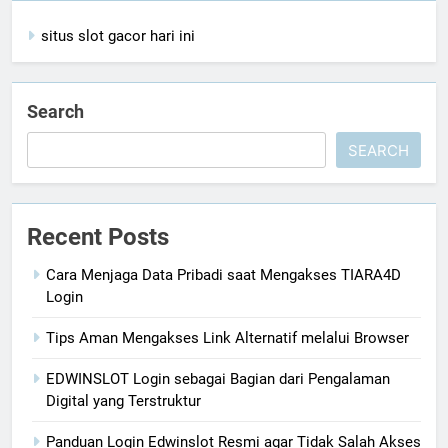
situs slot gacor hari ini
Search
SEARCH
Recent Posts
Cara Menjaga Data Pribadi saat Mengakses TIARA4D
Login
Tips Aman Mengakses Link Alternatif melalui Browser
EDWINSLOT Login sebagai Bagian dari Pengalaman
Digital yang Terstruktur
Panduan Login Edwinslot Resmi agar Tidak Salah Akses