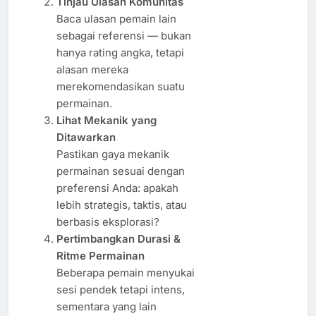
Tinjau Ulasan Komunitas
Baca ulasan pemain lain
sebagai referensi — bukan
hanya rating angka, tetapi
alasan mereka
merekomendasikan suatu
permainan.
Lihat Mekanik yang
Ditawarkan
Pastikan gaya mekanik
permainan sesuai dengan
preferensi Anda: apakah
lebih strategis, taktis, atau
berbasis eksplorasi?
Pertimbangkan Durasi &
Ritme Permainan
Beberapa pemain menyukai
sesi pendek tetapi intens,
sementara yang lain