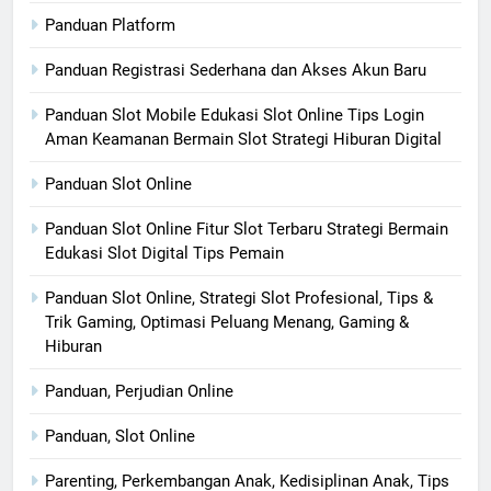
Panduan Platform
Panduan Registrasi Sederhana dan Akses Akun Baru
Panduan Slot Mobile Edukasi Slot Online Tips Login
Aman Keamanan Bermain Slot Strategi Hiburan Digital
Panduan Slot Online
Panduan Slot Online Fitur Slot Terbaru Strategi Bermain
Edukasi Slot Digital Tips Pemain
Panduan Slot Online, Strategi Slot Profesional, Tips &
Trik Gaming, Optimasi Peluang Menang, Gaming &
Hiburan
Panduan, Perjudian Online
Panduan, Slot Online
Parenting, Perkembangan Anak, Kedisiplinan Anak, Tips