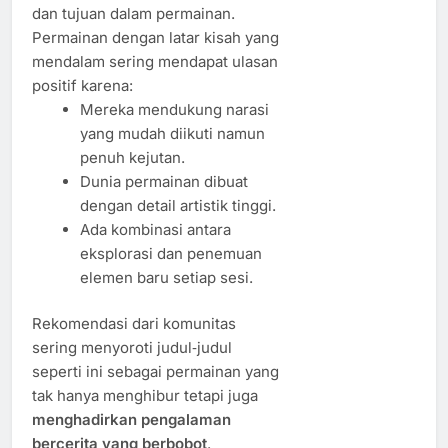
dan tujuan dalam permainan.
Permainan dengan latar kisah yang
mendalam sering mendapat ulasan
positif karena:
Mereka mendukung narasi
yang mudah diikuti namun
penuh kejutan.
Dunia permainan dibuat
dengan detail artistik tinggi.
Ada kombinasi antara
eksplorasi dan penemuan
elemen baru setiap sesi.
Rekomendasi dari komunitas
sering menyoroti judul‑judul
seperti ini sebagai permainan yang
tak hanya menghibur tetapi juga
menghadirkan pengalaman
bercerita yang berbobot
.