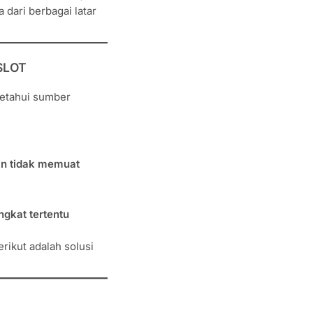
 dari berbagai latar
SLOT
getahui sumber
n tidak memuat
gkat tertentu
ikut adalah solusi