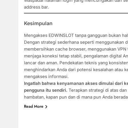
Waspadai halaman login yang mencurigakan dan sel
address bar.
Kesimpulan
Mengakses EDWINSLOT tanpa gangguan bukan hal 
Dengan strategi sederhana seperti menggunakan d
membersihkan cache browser, menggunakan VPN t
menjaga koneksi tetap stabil, pengalaman digital A
lancar dan aman. Pendekatan teknis yang konsisten
menghindarkan Anda dari potensi kesalahan atau k
mengakses informasi.
Ingatlah bahwa kenyamanan akses dimulai dari k
pengguna itu sendiri.
Terapkan strategi di atas dan
hambatan, kapan pun dan di mana pun Anda berada
Read More