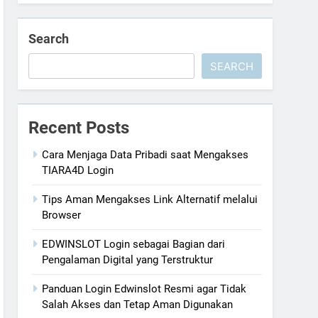
Search
SEARCH
Recent Posts
Cara Menjaga Data Pribadi saat Mengakses
TIARA4D Login
Tips Aman Mengakses Link Alternatif melalui
Browser
EDWINSLOT Login sebagai Bagian dari
Pengalaman Digital yang Terstruktur
Panduan Login Edwinslot Resmi agar Tidak
Salah Akses dan Tetap Aman Digunakan