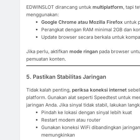
EDWINSLOT dirancang untuk
multiplatform
, tapi t
menggunakan:
Google Chrome atau Mozilla Firefox
untuk p
Perangkat dengan RAM minimal 2GB dan kone
Update browser secara berkala untuk kompat
Jika perlu, aktifkan
mode ringan
pada browser unt
pemuatan konten.
5. Pastikan Stabilitas Jaringan
Tidak kalah penting,
periksa koneksi internet
sebe
platform. Gunakan alat seperti Speedtest untuk m
jaringan Anda. Jika sinyal tidak stabil, lakukan langk
Pindah ke lokasi dengan sinyal lebih kuat
Restart modem atau router
Gunakan koneksi WiFi dibandingkan jaringan 
memungkinkan