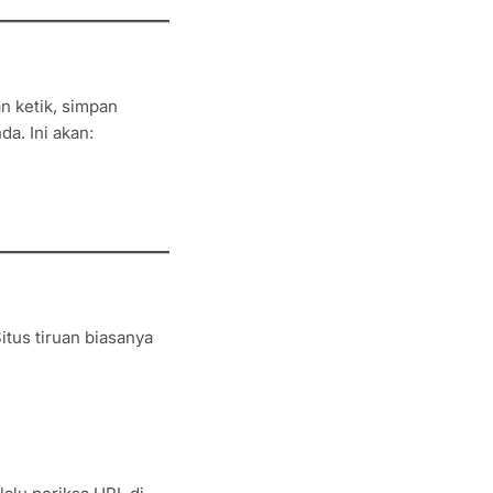
 ketik, simpan
. Ini akan:
Situs tiruan biasanya