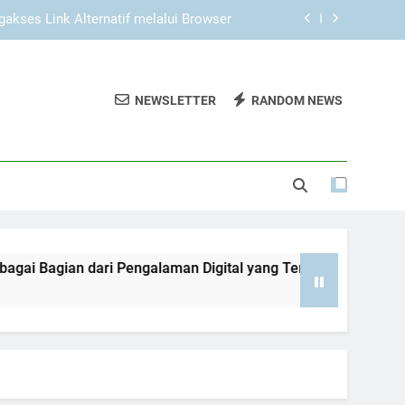
kses Link Alternatif melalui Browser
i Pengalaman Digital yang Terstruktur
Salah Akses dan Tetap Aman Digunakan
NEWSLETTER
RANDOM NEWS
ribadi saat Mengakses TIARA4D Login
ls. Dukungan Dan Networking Untuk Kemajuan Bersama.
kses Link Alternatif melalui Browser
i Pengalaman Digital yang Terstruktur
Salah Akses dan Tetap Aman Digunakan
dari Pengalaman Digital yang Terstruktur
Panduan Log
2 Months Ago