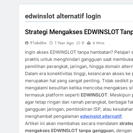
edwinslot alternatif login
Strategi Mengakses EDWINSLOT Tan
91abd6e
1 Year Ago
0
6 Mins
Ingin akses EDWINSLOT tanpa hambatan? Pelajari st
praktis untuk menghindari gangguan saat membuka 
pemilihan perangkat, jaringan, hingga domain altern
Dalam era konektivitas tinggi, kelancaran akses ke p
merupakan hal yang sangat penting. Tidak sedikit
mengalami kesulitan ketika mencoba mengakses sit
termasuk platform seperti
EDWINSLOT
. Meskipun 
agar tetap ringan dan ramah perangkat, berbagai fak
gangguan jaringan, pemblokiran ISP, atau kesalahan 
menghambat pengalaman
edwinslot alternatif
.
Artikel ini akan membahas secara mendalam
strate
mengakses EDWINSLOT tanpa gangguan
, dengan