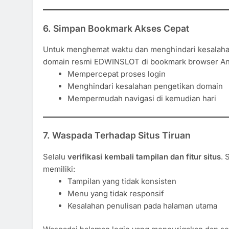
6. Simpan Bookmark Akses Cepat
Untuk menghemat waktu dan menghindari kesalahan
domain resmi EDWINSLOT di bookmark browser Anda
Mempercepat proses login
Menghindari kesalahan pengetikan domain
Mempermudah navigasi di kemudian hari
7. Waspada Terhadap Situs Tiruan
Selalu
verifikasi kembali tampilan dan fitur situs
. 
memiliki:
Tampilan yang tidak konsisten
Menu yang tidak responsif
Kesalahan penulisan pada halaman utama