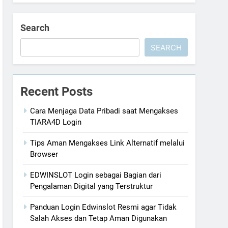
Search
SEARCH
Recent Posts
Cara Menjaga Data Pribadi saat Mengakses
TIARA4D Login
Tips Aman Mengakses Link Alternatif melalui
Browser
EDWINSLOT Login sebagai Bagian dari
Pengalaman Digital yang Terstruktur
Panduan Login Edwinslot Resmi agar Tidak
Salah Akses dan Tetap Aman Digunakan