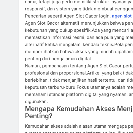
nama, tetapi juga perlu memiliki struktur layanan ya
responsif, dan sistem yang tidak membuat penggu
Pencarian seperti Agen Slot Gacor login,
agen slot
Agen Slot Gacor alternatif menunjukkan bahwa pe
kebutuhan yang cukup spesifik.Ada yang mencari a
memastikan informasi resmi, dan ada pula yang me
alternatif ketika mengalami kendala teknis.Pola pen
memperlihatkan bahwa akses yang mudah dipahami
penting dari pengalaman digital.
Namun, pembahasan tentang Agen Slot Gacor perlu
profesional dan proporsional.Artikel yang baik tid
berlebihan, tidak menjanjikan hasil tertentu, dan t
keputusan terburu-buru.Fokus utamanya adalah 
memahami standar platform digital yang nyaman, 
digunakan.
Mengapa Kemudahan Akses Menja
Penting?
Kemudahan akses adalah alasan utama mengapa p