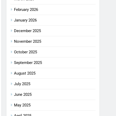
February 2026
January 2026
December 2025
November 2025
October 2025
September 2025
August 2025
July 2025
June 2025
May 2025
April 2025