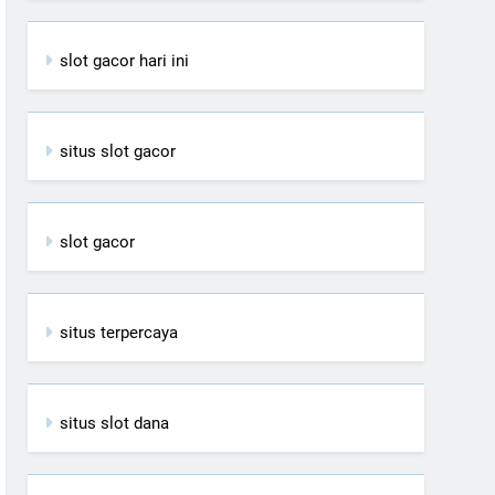
slot gacor hari ini
situs slot gacor
slot gacor
situs terpercaya
situs slot dana