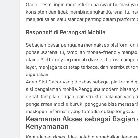
Gacor resmi ingin memastikan bahwa informasi ya
konsisten dan tidak membingungkan.Karena itu, nav
menjadi salah satu standar penting dalam platform d
Responsif di Perangkat Mobile
Sebagian besar pengguna mengakses platform onli
ponsel.Karena itu, tampilan mobile-friendly menja
utama.Platform yang mudah diakses harus mampu
layar, menjaga teks tetap terbaca, dan membuat t
digunakan.
Agen Slot Gacor yang dibahas sebagai platform digita
sisi pengalaman mobile.Pengguna modern biasany
cepat, tampilan ringan, dan struktur halaman yang t
pengalaman mobile buruk, pengguna bisa merasa t
meskipun informasi yang tersedia cukup lengkap.
Keamanan Akses sebagai Bagian 
Kenyamanan
Kemudahan akses tidak boleh mengabaikan keamana