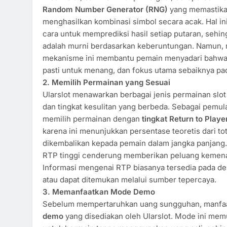
Random Number Generator (RNG)
yang memastikan
menghasilkan kombinasi simbol secara acak. Hal ini 
cara untuk memprediksi hasil setiap putaran, sehi
adalah murni berdasarkan keberuntungan. Namun
mekanisme ini membantu pemain menyadari bahwa t
pasti untuk menang, dan fokus utama sebaiknya pa
2. Memilih Permainan yang Sesuai
Ularslot menawarkan berbagai jenis permainan slot 
dan tingkat kesulitan yang berbeda. Sebagai pemul
memilih permainan dengan
tingkat Return to Playe
karena ini menunjukkan persentase teoretis dari to
dikembalikan kepada pemain dalam jangka panjang
RTP tinggi cenderung memberikan peluang kemenan
Informasi mengenai RTP biasanya tersedia pada de
atau dapat ditemukan melalui sumber tepercaya.
3. Memanfaatkan Mode Demo
Sebelum mempertaruhkan uang sungguhan, manfaa
demo
yang disediakan oleh Ularslot. Mode ini me