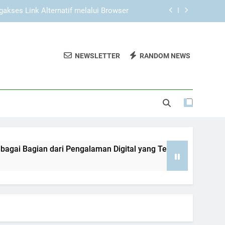
kses Link Alternatif melalui Browser
i Pengalaman Digital yang Terstruktur
Salah Akses dan Tetap Aman Digunakan
NEWSLETTER
RANDOM NEWS
ribadi saat Mengakses TIARA4D Login
ls. Dukungan Dan Networking Untuk Kemajuan Bersama.
kses Link Alternatif melalui Browser
i Pengalaman Digital yang Terstruktur
Salah Akses dan Tetap Aman Digunakan
dari Pengalaman Digital yang Terstruktur
Panduan Log
2 Months Ago