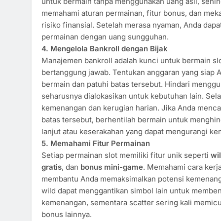
untuk bermain tanpa menggunakan uang asli, sehi
memahami aturan permainan, fitur bonus, dan meka
risiko finansial. Setelah merasa nyaman, Anda dapat
permainan dengan uang sungguhan.
4. Mengelola Bankroll dengan Bijak
Manajemen bankroll adalah kunci untuk bermain sl
bertanggung jawab. Tentukan anggaran yang siap 
bermain dan patuhi batas tersebut. Hindari mengg
seharusnya dialokasikan untuk kebutuhan lain. Selai
kemenangan dan kerugian harian. Jika Anda mencap
batas tersebut, berhentilah bermain untuk menghind
lanjut atau keserakahan yang dapat mengurangi k
5. Memahami Fitur Permainan
Setiap permainan slot memiliki fitur unik seperti
wi
gratis
, dan
bonus mini-game
. Memahami cara kerja f
membantu Anda memaksimalkan potensi kemenanga
wild dapat menggantikan simbol lain untuk membe
kemenangan, sementara scatter sering kali memicu 
bonus lainnya.