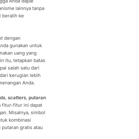
ngga Anda dapat
nisme lainnya tanpa
 beralih ke
ot dengan
Anda gunakan untuk
unakan uang yang
n itu, tetapkan batas
ai salah satu dari
ari kerugian lebih
emenangan Anda.
lds
,
scatters
,
putaran
itur-fitur ini dapat
n. Misalnya, simbol
ntuk kombinasi
putaran gratis atau