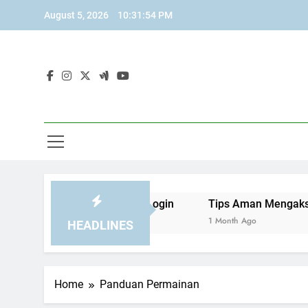
Skip
August 5, 2026
10:31:55 PM
to
content
SV 
Bergabung
ngakses TIARA4D Login
Tips Aman Mengakses Link Alter
1 Month Ago
HEADLINES
Home
Panduan Permainan