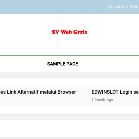
Tips Aman Menga
EDWINSLOT Login sebagai Bagian dar
Panduan Login Edwinslot Resmi agar Tidak 
Web Grrls
Cara Menjaga Data P
lah Dengan Komunitas Perempuan Di Teknologi Di SV Web Grr
Tips Aman Menga
SAMPLE PAGE
EDWINSLOT Login sebagai Bagian dar
Panduan Login Edwinslot Resmi agar Tidak 
ternatif melalui Browser
EDWINSLOT Login sebagai Bagi
1 Month Ago