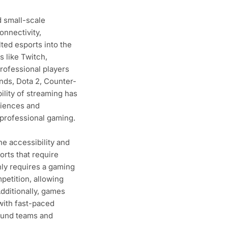
nd small-scale
nnectivity,
ted esports into the
s like Twitch,
ofessional players
ds, Dota 2, Counter-
ility of streaming has
diences and
 professional gaming.
he accessibility and
orts that require
nly requires a gaming
petition, allowing
dditionally, games
with fast-paced
round teams and