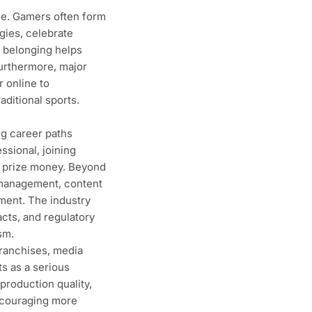
ole. Gamers often form
gies, celebrate
f belonging helps
Furthermore, major
 online to
aditional sports.
ng career paths
ssional, joining
l prize money. Beyond
t management, content
ment. The industry
acts, and regulatory
sm.
franchises, media
ts as a serious
 production quality,
encouraging more