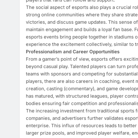
The social aspect of esports also plays a crucial r
strong online communities where they share strate
victories, and discuss game updates. This sense o
maintain engagement and builds a loyal fan base. 
esports events bring people together in stadiums or
experience the excitement collectively, similar to tr
Professionalism and Career Opportunities
From a gamer’s point of view, esports offers exciti
beyond casual play. Talented players can turn profe
teams with sponsors and competing for substantia
players, there are also careers in coaching, even
creation, casting (commentary), and game develop
has matured, with structured leagues, player contr
bodies ensuring fair competition and professionali
The increasing investment from traditional sports 
companies, and advertisers further validates espor
enterprise. This influx of resources leads to better
larger prize pools, and improved player welfare, 