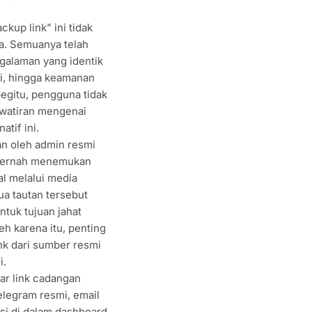
kup link” ini tidak
ma. Semuanya telah
galaman yang identik
si, hingga keamanan
egitu, pengguna tidak
awatiran mengenai
atif ini.
kan oleh admin resmi
 pernah menemukan
nal melalui media
ua tautan tersebut
ntuk tujuan jahat
eh karena itu, penting
nk dari sumber resmi
i.
ar link cadangan
Telegram resmi, email
asi di dalam dashboard