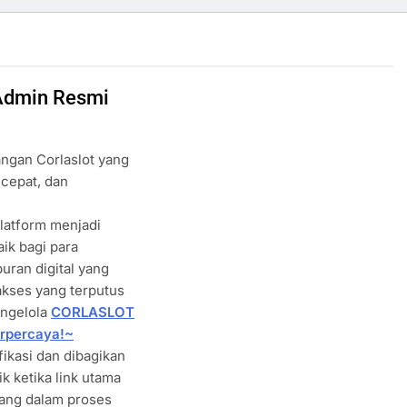
 Admin Resmi
angan Corlaslot yang
 cepat, dan
platform menjadi
ik bagi para
uran digital yang
ses yang terputus
engelola
CORLASLOT
erpercaya!~
fikasi dan dibagikan
k ketika link utama
dang dalam proses