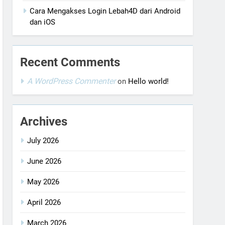
Cara Mengakses Login Lebah4D dari Android
dan iOS
Recent Comments
A WordPress Commenter
on
Hello world!
Archives
July 2026
June 2026
May 2026
April 2026
March 2026