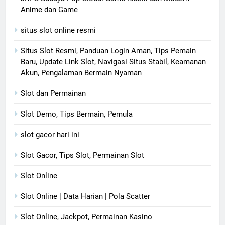
Anime dan Game
situs slot online resmi
Situs Slot Resmi, Panduan Login Aman, Tips Pemain
Baru, Update Link Slot, Navigasi Situs Stabil, Keamanan
Akun, Pengalaman Bermain Nyaman
Slot dan Permainan
Slot Demo, Tips Bermain, Pemula
slot gacor hari ini
Slot Gacor, Tips Slot, Permainan Slot
Slot Online
Slot Online | Data Harian | Pola Scatter
Slot Online, Jackpot, Permainan Kasino