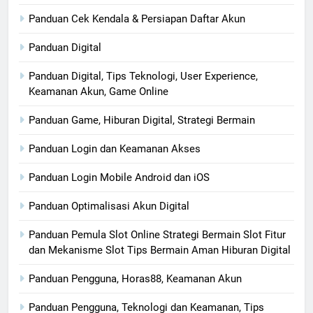
Panduan Cek Kendala & Persiapan Daftar Akun
Panduan Digital
Panduan Digital, Tips Teknologi, User Experience,
Keamanan Akun, Game Online
Panduan Game, Hiburan Digital, Strategi Bermain
Panduan Login dan Keamanan Akses
Panduan Login Mobile Android dan iOS
Panduan Optimalisasi Akun Digital
Panduan Pemula Slot Online Strategi Bermain Slot Fitur
dan Mekanisme Slot Tips Bermain Aman Hiburan Digital
Panduan Pengguna, Horas88, Keamanan Akun
Panduan Pengguna, Teknologi dan Keamanan, Tips