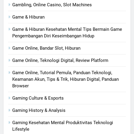
Gambling, Online Casino, Slot Machines
Game & Hiburan
Game & Hiburan Kesehatan Mental Tips Bermain Game
Pengembangan Diri Keseimbangan Hidup
Game Online, Bandar Slot, Hiburan
Game Online, Teknologi Digital, Review Platform
Game Online, Tutorial Pemula, Panduan Teknologi,
Keamanan Akun, Tips & Trik, Hiburan Digital, Panduan
Browser
Gaming Culture & Esports
Gaming History & Analysis
Gaming Kesehatan Mental Produktivitas Teknologi
Lifestyle