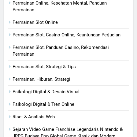
Permainan Online, Kesehatan Mental, Panduan
Permainan
Permainan Slot Online
Permainan Slot, Casino Online, Keuntungan Perjudian
Permainan Slot, Panduan Casino, Rekomendasi
Permainan
Permainan Slot, Strategi & Tips
Permainan, Hiburan, Strategi
Psikologi Digital & Desain Visual
Psikologi Digital & Tren Online
Riset & Analisis Web
Sejarah Video Game Franchise Legendaris Nintendo &
JRPG Budaya Pop Global Game Klasik dan Modern