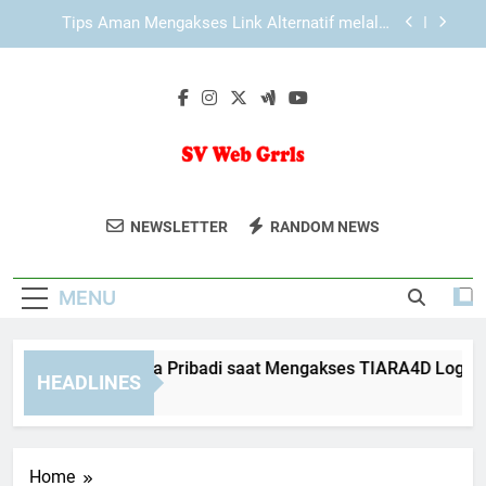
Skip
EDWINSLOT Login sebagai Bagian dari
to
Pengalaman Digital yang Terstruktur
content
Panduan Login Edwinslot Resmi agar Tidak Salah
Akses dan Tetap Aman Digunakan
Cara Menjaga Data Pribadi saat Mengakses
TIARA4D Login
Tips Aman Mengakses Link Alternatif melalui
Browser
SV Web Grrls
Bergabunglah Dengan Komunitas
EDWINSLOT Login sebagai Bagian dari
NEWSLETTER
RANDOM NEWS
Pengalaman Digital yang Terstruktur
Perempuan Di Teknologi Di SV Web
Panduan Login Edwinslot Resmi agar Tidak Salah
Grrls. Dukungan Dan Networking Untuk
Akses dan Tetap Aman Digunakan
MENU
Kemajuan Bersama.
ra Menjaga Data Pribadi saat Mengakses TIARA4D Login
HEADLINES
Weeks Ago
Home