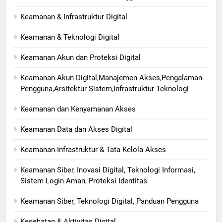
Keamanan & Infrastruktur Digital
Keamanan & Teknologi Digital
Keamanan Akun dan Proteksi Digital
Keamanan Akun Digital,Manajemen Akses,Pengalaman
Pengguna,Arsitektur Sistem,Infrastruktur Teknologi
Keamanan dan Kenyamanan Akses
Keamanan Data dan Akses Digital
Keamanan Infrastruktur & Tata Kelola Akses
Keamanan Siber, Inovasi Digital, Teknologi Informasi,
Sistem Login Aman, Proteksi Identitas
Keamanan Siber, Teknologi Digital, Panduan Pengguna
Kesehatan & Aktivitas Digital