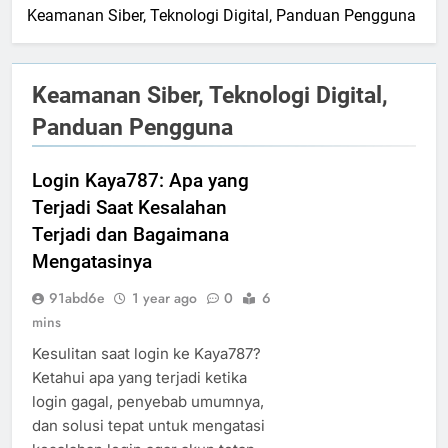
Keamanan Siber, Teknologi Digital, Panduan Pengguna
Keamanan Siber, Teknologi Digital,
Panduan Pengguna
Login Kaya787: Apa yang
Terjadi Saat Kesalahan
Terjadi dan Bagaimana
Mengatasinya
91abd6e
1 year ago
0
6
mins
Kesulitan saat login ke Kaya787?
Ketahui apa yang terjadi ketika
login gagal, penyebab umumnya,
dan solusi tepat untuk mengatasi