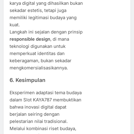
karya digital yang dihasilkan bukan
sekadar estetis, tetapi juga
memiliki legitimasi budaya yang
kuat.
Langkah ini sejalan dengan prinsip
responsible design
, di mana
teknologi digunakan untuk
memperkuat identitas dan
keberagaman, bukan sekadar
mengkomersialisasikannya.
6. Kesimpulan
Eksperimen adaptasi tema budaya
dalam Slot KAYA787 membuktikan
bahwa inovasi digital dapat
berjalan seiring dengan
pelestarian nilai tradisional.
Melalui kombinasi riset budaya,