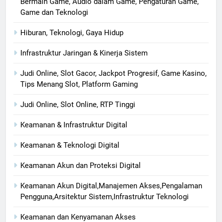
Bermain Game, Audio dalam Game, Pengaturan Game,
Game dan Teknologi
Hiburan, Teknologi, Gaya Hidup
Infrastruktur Jaringan & Kinerja Sistem
Judi Online, Slot Gacor, Jackpot Progresif, Game Kasino,
Tips Menang Slot, Platform Gaming
Judi Online, Slot Online, RTP Tinggi
Keamanan & Infrastruktur Digital
Keamanan & Teknologi Digital
Keamanan Akun dan Proteksi Digital
Keamanan Akun Digital,Manajemen Akses,Pengalaman
Pengguna,Arsitektur Sistem,Infrastruktur Teknologi
Keamanan dan Kenyamanan Akses