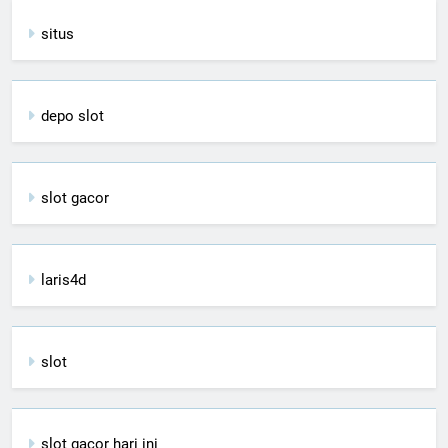
situs
depo slot
slot gacor
laris4d
slot
slot gacor hari ini