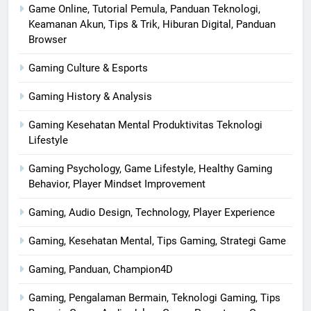
Game Online, Tutorial Pemula, Panduan Teknologi,
Keamanan Akun, Tips & Trik, Hiburan Digital, Panduan
Browser
Gaming Culture & Esports
Gaming History & Analysis
Gaming Kesehatan Mental Produktivitas Teknologi
Lifestyle
Gaming Psychology, Game Lifestyle, Healthy Gaming
Behavior, Player Mindset Improvement
Gaming, Audio Design, Technology, Player Experience
Gaming, Kesehatan Mental, Tips Gaming, Strategi Game
Gaming, Panduan, Champion4D
Gaming, Pengalaman Bermain, Teknologi Gaming, Tips