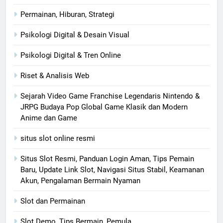
Permainan, Hiburan, Strategi
Psikologi Digital & Desain Visual
Psikologi Digital & Tren Online
Riset & Analisis Web
Sejarah Video Game Franchise Legendaris Nintendo &
JRPG Budaya Pop Global Game Klasik dan Modern
Anime dan Game
situs slot online resmi
Situs Slot Resmi, Panduan Login Aman, Tips Pemain
Baru, Update Link Slot, Navigasi Situs Stabil, Keamanan
Akun, Pengalaman Bermain Nyaman
Slot dan Permainan
Slot Demo, Tips Bermain, Pemula