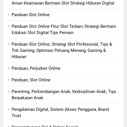
Aman Keamanan Bermain Slot Strategi Hiburan Digital
Panduan Slot Online
Panduan Slot Online Fitur Slot Terbaru Strategi Bermain
Edukasi Slot Digital Tips Pemain
Panduan Slot Online, Strategi Slot Profesional, Tips &
Trik Gaming, Optimasi Peluang Menang, Gaming &
Hiburan
Panduan, Perjudian Online
Panduan, Slot Online
Parenting, Perkembangan Anak, Kedisiplinan Anak, Tips
Berpakaian Anak
Pengalaman Digital, Sistem Akses Pengguna, Brand
Trust