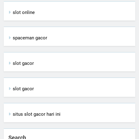
slot online
spaceman gacor
slot gacor
slot gacor
situs slot gacor hari ini
Search