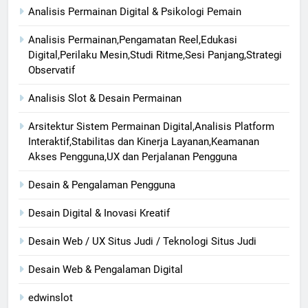
Analisis Permainan Digital & Psikologi Pemain
Analisis Permainan,Pengamatan Reel,Edukasi
Digital,Perilaku Mesin,Studi Ritme,Sesi Panjang,Strategi
Observatif
Analisis Slot & Desain Permainan
Arsitektur Sistem Permainan Digital,Analisis Platform
Interaktif,Stabilitas dan Kinerja Layanan,Keamanan
Akses Pengguna,UX dan Perjalanan Pengguna
Desain & Pengalaman Pengguna
Desain Digital & Inovasi Kreatif
Desain Web / UX Situs Judi / Teknologi Situs Judi
Desain Web & Pengalaman Digital
edwinslot