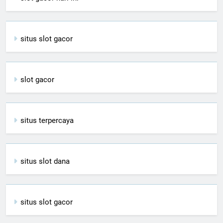
situs slot gacor
slot gacor
situs terpercaya
situs slot dana
situs slot gacor