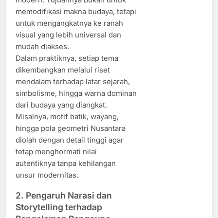
memodifikasi makna budaya, tetapi
untuk mengangkatnya ke ranah
visual yang lebih universal dan
mudah diakses.
Dalam praktiknya, setiap tema
dikembangkan melalui riset
mendalam terhadap latar sejarah,
simbolisme, hingga warna dominan
dari budaya yang diangkat.
Misalnya, motif batik, wayang,
hingga pola geometri Nusantara
diolah dengan detail tinggi agar
tetap menghormati nilai
autentiknya tanpa kehilangan
unsur modernitas.
2. Pengaruh Narasi dan
Storytelling terhadap