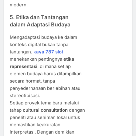
modern.
5. Etika dan Tantangan
dalam Adaptasi Budaya
Mengadaptasi budaya ke dalam
konteks digital bukan tanpa
tantangan.
kaya 787 slot
menekankan pentingnya
etika
representasi
, di mana setiap
elemen budaya harus ditampilkan
secara hormat, tanpa
penyederhanaan berlebihan atau
stereotipisasi.
Setiap proyek tema baru melalui
tahap
cultural consultation
dengan
peneliti atau seniman lokal untuk
memastikan keakuratan
interpretasi. Dengan demikian,