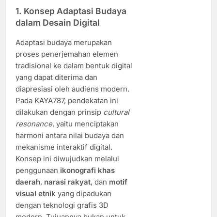
1. Konsep Adaptasi Budaya
dalam Desain Digital
Adaptasi budaya merupakan
proses penerjemahan elemen
tradisional ke dalam bentuk digital
yang dapat diterima dan
diapresiasi oleh audiens modern.
Pada KAYA787, pendekatan ini
dilakukan dengan prinsip
cultural
resonance
, yaitu menciptakan
harmoni antara nilai budaya dan
mekanisme interaktif digital.
Konsep ini diwujudkan melalui
penggunaan
ikonografi khas
daerah
,
narasi rakyat
, dan
motif
visual etnik
yang dipadukan
dengan teknologi grafis 3D
modern. Tujuannya bukan untuk