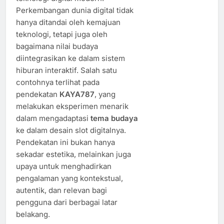
Perkembangan dunia digital tidak
hanya ditandai oleh kemajuan
teknologi, tetapi juga oleh
bagaimana nilai budaya
diintegrasikan ke dalam sistem
hiburan interaktif. Salah satu
contohnya terlihat pada
pendekatan
KAYA787
, yang
melakukan eksperimen menarik
dalam mengadaptasi
tema budaya
ke dalam desain slot digitalnya.
Pendekatan ini bukan hanya
sekadar estetika, melainkan juga
upaya untuk menghadirkan
pengalaman yang kontekstual,
autentik, dan relevan bagi
pengguna dari berbagai latar
belakang.