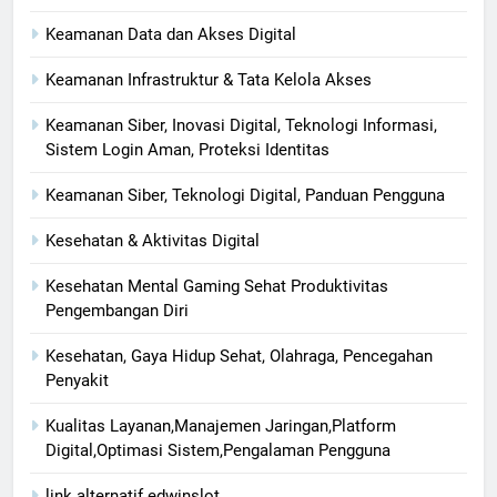
Keamanan Data dan Akses Digital
Keamanan Infrastruktur & Tata Kelola Akses
Keamanan Siber, Inovasi Digital, Teknologi Informasi,
Sistem Login Aman, Proteksi Identitas
Keamanan Siber, Teknologi Digital, Panduan Pengguna
Kesehatan & Aktivitas Digital
Kesehatan Mental Gaming Sehat Produktivitas
Pengembangan Diri
Kesehatan, Gaya Hidup Sehat, Olahraga, Pencegahan
Penyakit
Kualitas Layanan,Manajemen Jaringan,Platform
Digital,Optimasi Sistem,Pengalaman Pengguna
link alternatif edwinslot