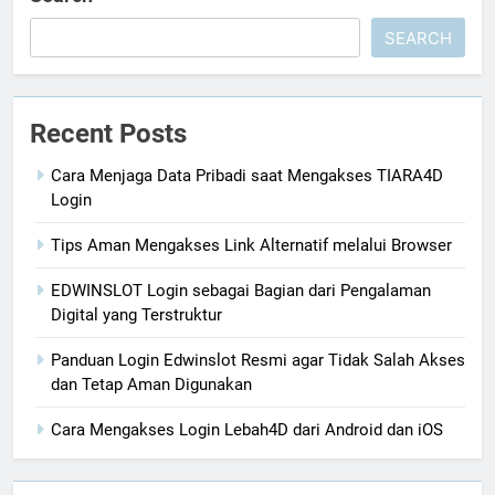
SEARCH
Recent Posts
Cara Menjaga Data Pribadi saat Mengakses TIARA4D
Login
Tips Aman Mengakses Link Alternatif melalui Browser
EDWINSLOT Login sebagai Bagian dari Pengalaman
Digital yang Terstruktur
Panduan Login Edwinslot Resmi agar Tidak Salah Akses
dan Tetap Aman Digunakan
Cara Mengakses Login Lebah4D dari Android dan iOS