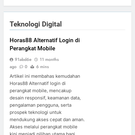
Teknologi Digital
Horas88 Alternatif Login di
Perangkat Mobile
91abd6e
11 months
ago
0
6 mins
Artikel ini membahas kemudahan
Horas88 Alternatif login di
perangkat mobile, mencakup
desain responsif, keamanan data,
pengalaman pengguna, serta
prospek teknologi untuk
mendukung akses cepat dan aman.
Akses melalui perangkat mobile
kini menjadi pilihan utama bagi