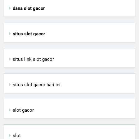
dana slot gacor
situs slot gacor
situs link slot gacor
situs slot gacor hari ini
slot gacor
slot