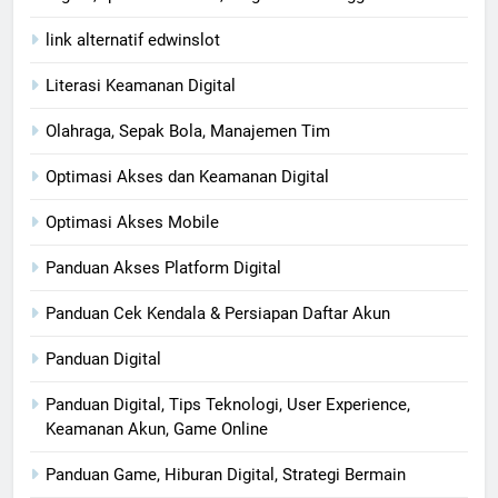
link alternatif edwinslot
Literasi Keamanan Digital
Olahraga, Sepak Bola, Manajemen Tim
Optimasi Akses dan Keamanan Digital
Optimasi Akses Mobile
Panduan Akses Platform Digital
Panduan Cek Kendala & Persiapan Daftar Akun
Panduan Digital
Panduan Digital, Tips Teknologi, User Experience,
Keamanan Akun, Game Online
Panduan Game, Hiburan Digital, Strategi Bermain