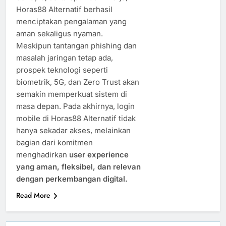
Horas88 Alternatif berhasil
menciptakan pengalaman yang
aman sekaligus nyaman.
Meskipun tantangan phishing dan
masalah jaringan tetap ada,
prospek teknologi seperti
biometrik, 5G, dan Zero Trust akan
semakin memperkuat sistem di
masa depan. Pada akhirnya, login
mobile di Horas88 Alternatif tidak
hanya sekadar akses, melainkan
bagian dari komitmen
menghadirkan
user experience
yang aman, fleksibel, dan relevan
dengan perkembangan digital.
Read More