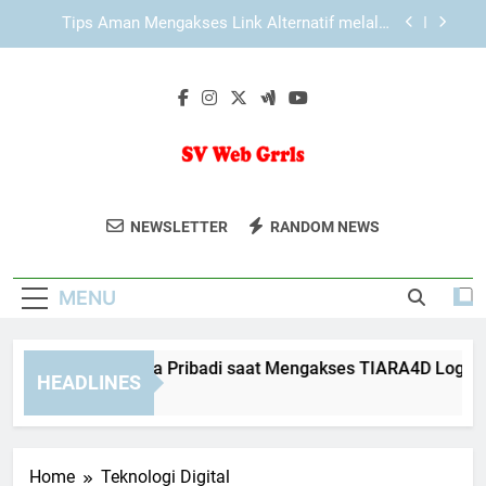
Skip
EDWINSLOT Login sebagai Bagian dari
to
Pengalaman Digital yang Terstruktur
content
Panduan Login Edwinslot Resmi agar Tidak Salah
Akses dan Tetap Aman Digunakan
Cara Menjaga Data Pribadi saat Mengakses
TIARA4D Login
Tips Aman Mengakses Link Alternatif melalui
Browser
SV Web Grrls
Bergabunglah Dengan Komunitas
EDWINSLOT Login sebagai Bagian dari
NEWSLETTER
RANDOM NEWS
Pengalaman Digital yang Terstruktur
Perempuan Di Teknologi Di SV Web
Panduan Login Edwinslot Resmi agar Tidak Salah
Grrls. Dukungan Dan Networking Untuk
Akses dan Tetap Aman Digunakan
MENU
Kemajuan Bersama.
ra Menjaga Data Pribadi saat Mengakses TIARA4D Login
HEADLINES
Weeks Ago
Home
Teknologi Digital