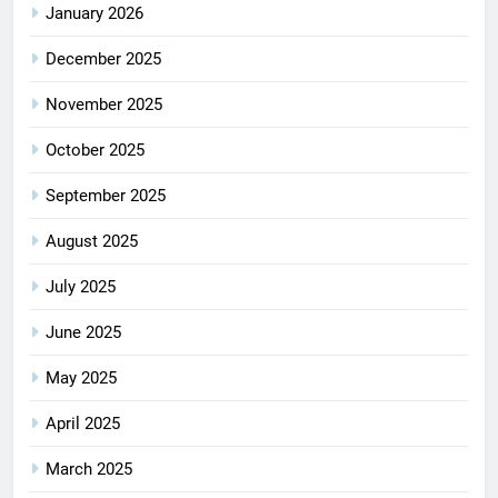
January 2026
December 2025
November 2025
October 2025
September 2025
August 2025
July 2025
June 2025
May 2025
April 2025
March 2025