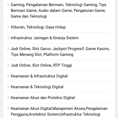
Gaming, Pengalaman Bermain, Teknologi Gaming, Tips
Bermain Game, Audio dalam Game, Pengaturan Game,
Game dan Teknologi
Hiburan, Teknologi, Gaya Hidup
Infrastruktur Jaringan & Kinerja Sistem
Judi Online, Slot Gacor, Jackpot Progresif, Game Kasino,
Tips Menang Slot, Platform Gaming
Judi Online, Slot Online, RTP Tinggi
Keamanan & Infrastruktur Digital
Keamanan & Teknologi Digital
Keamanan Akun dan Proteksi Digital
Keamanan Akun Digital,Manajemen Akses,Pengalaman
Pengguna,Arsitektur Sistem,Infrastruktur Teknologi