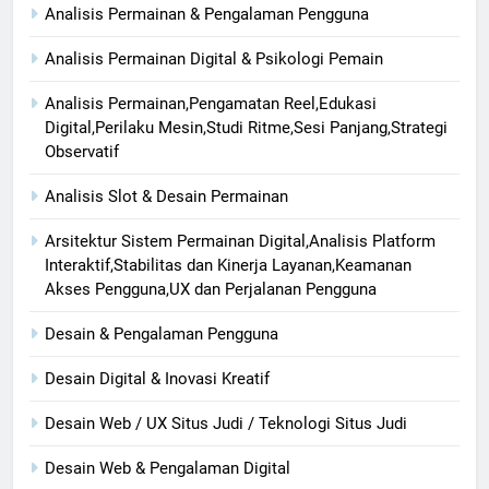
Analisis Permainan & Pengalaman Pengguna
Analisis Permainan Digital & Psikologi Pemain
Analisis Permainan,Pengamatan Reel,Edukasi
Digital,Perilaku Mesin,Studi Ritme,Sesi Panjang,Strategi
Observatif
Analisis Slot & Desain Permainan
Arsitektur Sistem Permainan Digital,Analisis Platform
Interaktif,Stabilitas dan Kinerja Layanan,Keamanan
Akses Pengguna,UX dan Perjalanan Pengguna
Desain & Pengalaman Pengguna
Desain Digital & Inovasi Kreatif
Desain Web / UX Situs Judi / Teknologi Situs Judi
Desain Web & Pengalaman Digital