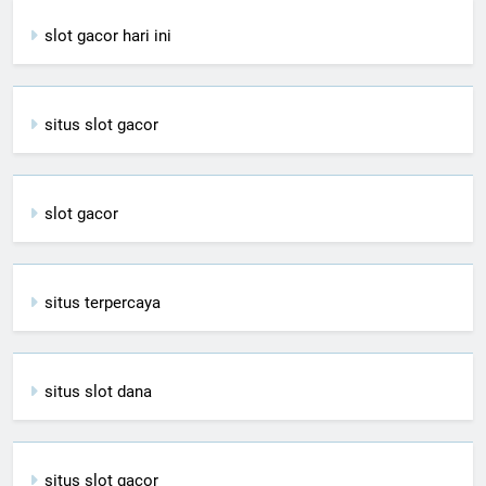
slot gacor hari ini
situs slot gacor
slot gacor
situs terpercaya
situs slot dana
situs slot gacor