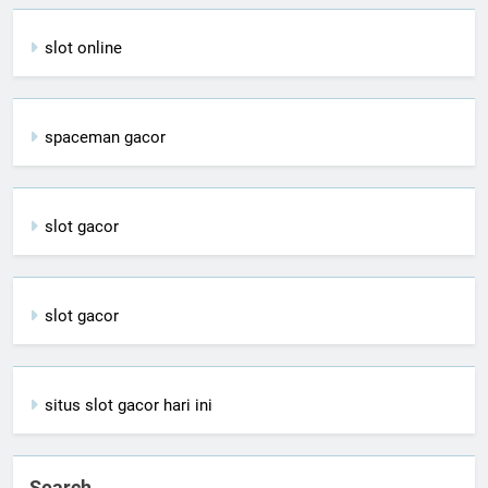
slot online
spaceman gacor
slot gacor
slot gacor
situs slot gacor hari ini
Search