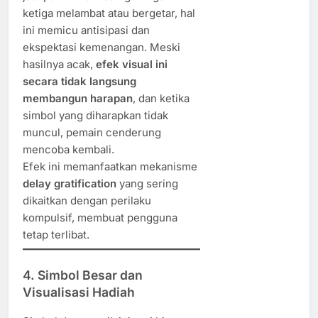
ketiga melambat atau bergetar, hal
ini memicu antisipasi dan
ekspektasi kemenangan. Meski
hasilnya acak,
efek visual ini
secara tidak langsung
membangun harapan
, dan ketika
simbol yang diharapkan tidak
muncul, pemain cenderung
mencoba kembali.
Efek ini memanfaatkan mekanisme
delay gratification
yang sering
dikaitkan dengan perilaku
kompulsif, membuat pengguna
tetap terlibat.
4. Simbol Besar dan
Visualisasi Hadiah