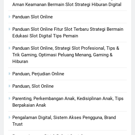
Aman Keamanan Bermain Slot Strategi Hiburan Digital
Panduan Slot Online
Panduan Slot Online Fitur Slot Terbaru Strategi Bermain
Edukasi Slot Digital Tips Pemain
Panduan Slot Online, Strategi Slot Profesional, Tips &
Trik Gaming, Optimasi Peluang Menang, Gaming &
Hiburan
Panduan, Perjudian Online
Panduan, Slot Online
Parenting, Perkembangan Anak, Kedisiplinan Anak, Tips
Berpakaian Anak
Pengalaman Digital, Sistem Akses Pengguna, Brand
Trust