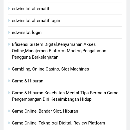
edwinslot alternatif
edwinslot alternatif login
edwinslot login
Efisiensi Sistem Digital,Kenyamanan Akses
Online,Manajemen Platform Modern,Pengalaman
Pengguna Berkelanjutan
Gambling, Online Casino, Slot Machines
Game & Hiburan
Game & Hiburan Kesehatan Mental Tips Bermain Game
Pengembangan Diri Keseimbangan Hidup
Game Online, Bandar Slot, Hiburan
Game Online, Teknologi Digital, Review Platform