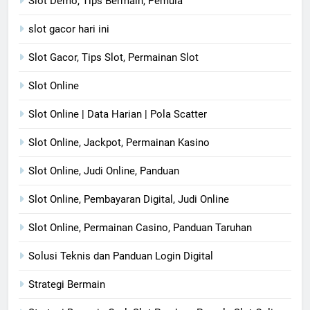
Slot Demo, Tips Bermain, Pemula
slot gacor hari ini
Slot Gacor, Tips Slot, Permainan Slot
Slot Online
Slot Online | Data Harian | Pola Scatter
Slot Online, Jackpot, Permainan Kasino
Slot Online, Judi Online, Panduan
Slot Online, Pembayaran Digital, Judi Online
Slot Online, Permainan Casino, Panduan Taruhan
Solusi Teknis dan Panduan Login Digital
Strategi Bermain