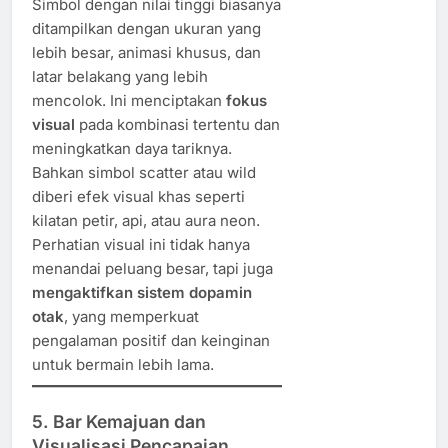
Simbol dengan nilai tinggi biasanya
ditampilkan dengan ukuran yang
lebih besar, animasi khusus, dan
latar belakang yang lebih
mencolok. Ini menciptakan
fokus
visual
pada kombinasi tertentu dan
meningkatkan daya tariknya.
Bahkan simbol scatter atau wild
diberi efek visual khas seperti
kilatan petir, api, atau aura neon.
Perhatian visual ini tidak hanya
menandai peluang besar, tapi juga
mengaktifkan sistem dopamin
otak
, yang memperkuat
pengalaman positif dan keinginan
untuk bermain lebih lama.
5. Bar Kemajuan dan
Visualisasi Pencapaian