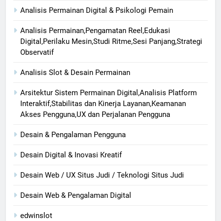
Analisis Permainan Digital & Psikologi Pemain
Analisis Permainan,Pengamatan Reel,Edukasi
Digital,Perilaku Mesin,Studi Ritme,Sesi Panjang,Strategi
Observatif
Analisis Slot & Desain Permainan
Arsitektur Sistem Permainan Digital,Analisis Platform
Interaktif,Stabilitas dan Kinerja Layanan,Keamanan
Akses Pengguna,UX dan Perjalanan Pengguna
Desain & Pengalaman Pengguna
Desain Digital & Inovasi Kreatif
Desain Web / UX Situs Judi / Teknologi Situs Judi
Desain Web & Pengalaman Digital
edwinslot