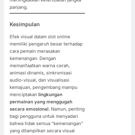
panjang.
Kesimpulan
Efek visual dalam slot online
memiliki pengaruh besar terhadap
cara pemain merasakan
kemenangan. Dengan
memanfaatkan warna cerah,
animasi dinamis, sinkronisasi
audio-visual, dan visualisasi
kemajuan, pengembang mampu
menciptakan
lingkungan
permainan yang menggugah
secara emosional
. Namun, penting
bagi pengguna untuk menyadari
bahwa tidak semua “kemenangan”
yang ditampilkan secara visual