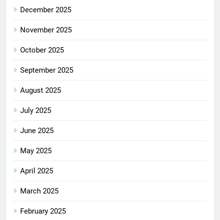
December 2025
November 2025
October 2025
September 2025
August 2025
July 2025
June 2025
May 2025
April 2025
March 2025
February 2025