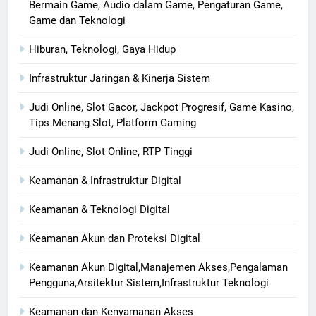
Bermain Game, Audio dalam Game, Pengaturan Game,
Game dan Teknologi
Hiburan, Teknologi, Gaya Hidup
Infrastruktur Jaringan & Kinerja Sistem
Judi Online, Slot Gacor, Jackpot Progresif, Game Kasino,
Tips Menang Slot, Platform Gaming
Judi Online, Slot Online, RTP Tinggi
Keamanan & Infrastruktur Digital
Keamanan & Teknologi Digital
Keamanan Akun dan Proteksi Digital
Keamanan Akun Digital,Manajemen Akses,Pengalaman
Pengguna,Arsitektur Sistem,Infrastruktur Teknologi
Keamanan dan Kenyamanan Akses