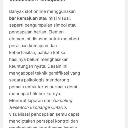
Banyak slot online menggunakan
bar kemajuan
atau misi visual,
seperti pengumpulan simbol atau
pencapaian harian. Elemen-
elemen ini disusun untuk memberi
perasaan kemajuan dan
keberhasilan, bahkan ketika
hasilnya belum menghasilkan
keuntungan nyata. Desain ini
mengadopsi teknik gamifikasi yang
secara psikologis mendorong
pemain untuk terus bermain demi
mencapai titik berikutnya.
Menurut laporan dari
Gambling
Research Exchange Ontario
,
visualisasi pencapaian semu dapat
menciptakan persepsi kontrol dan
meningkatkan keterlibatan jangka