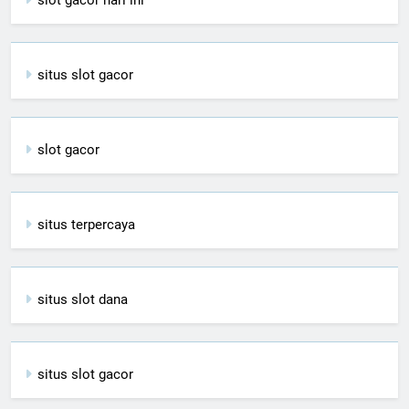
slot gacor hari ini
situs slot gacor
slot gacor
situs terpercaya
situs slot dana
situs slot gacor