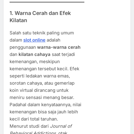
1. Warna Cerah dan Efek
Kilatan
Salah satu teknik paling umum
dalam
slot online
adalah
penggunaan
warna-warna cerah
dan
kilatan cahaya
saat terjadi
kemenangan, meskipun
kemenangan tersebut kecil. Efek
seperti ledakan warna emas,
sorotan cahaya, atau gemerlap
koin virtual dirancang untuk
meniru sensasi menang besar.
Padahal dalam kenyataannya, nilai
kemenangan bisa saja jauh lebih
kecil dari total taruhan.
Menurut studi dari
Journal of
Behavioral Addictions
, otak