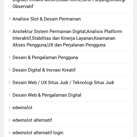
Observatif
Analisis Slot & Desain Permainan
Arsitektur Sistem Permainan Digital,Analisis Platform
Interaktif,Stabilitas dan Kinerja Layanan,Keamanan
Akses Pengguna,UX dan Perjalanan Pengguna
Desain & Pengalaman Pengguna
Desain Digital & Inovasi Kreatif
Desain Web / UX Situs Judi / Teknologi Situs Judi
Desain Web & Pengalaman Digital
edwinslot
edwinslot alternatif
edwinslot alternatif login