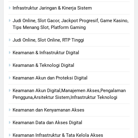
Infrastruktur Jaringan & Kinerja Sistem
Judi Online, Slot Gacor, Jackpot Progresif, Game Kasino,
Tips Menang Slot, Platform Gaming
Judi Online, Slot Online, RTP Tinggi
Keamanan & Infrastruktur Digital
Keamanan & Teknologi Digital
Keamanan Akun dan Proteksi Digital
Keamanan Akun Digital,Manajemen Akses,Pengalaman
Pengguna,Arsitektur Sistem,Infrastruktur Teknologi
Keamanan dan Kenyamanan Akses
Keamanan Data dan Akses Digital
Keamanan Infrastruktur & Tata Kelola Akses