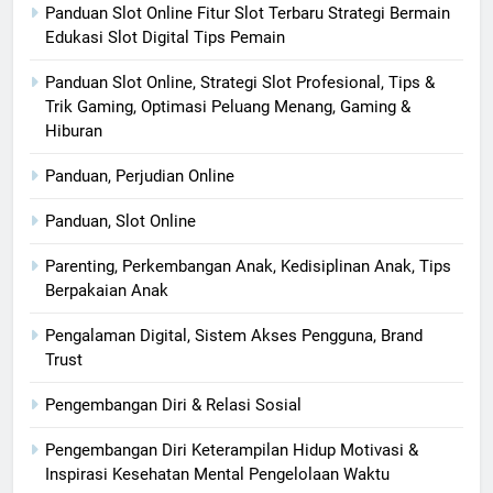
Panduan Slot Online Fitur Slot Terbaru Strategi Bermain
Edukasi Slot Digital Tips Pemain
Panduan Slot Online, Strategi Slot Profesional, Tips &
Trik Gaming, Optimasi Peluang Menang, Gaming &
Hiburan
Panduan, Perjudian Online
Panduan, Slot Online
Parenting, Perkembangan Anak, Kedisiplinan Anak, Tips
Berpakaian Anak
Pengalaman Digital, Sistem Akses Pengguna, Brand
Trust
Pengembangan Diri & Relasi Sosial
Pengembangan Diri Keterampilan Hidup Motivasi &
Inspirasi Kesehatan Mental Pengelolaan Waktu