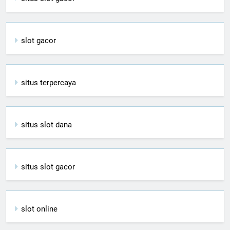
slot gacor
situs terpercaya
situs slot dana
situs slot gacor
slot online