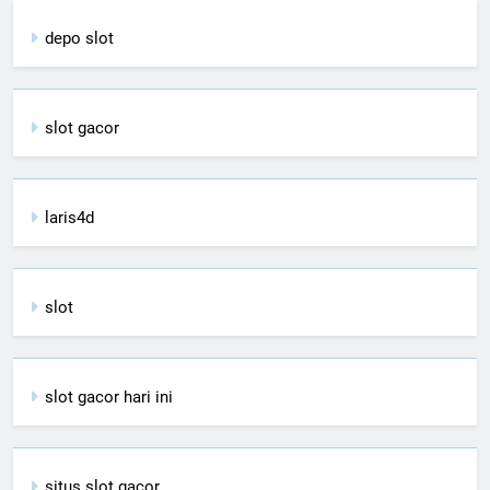
depo slot
slot gacor
laris4d
slot
slot gacor hari ini
situs slot gacor