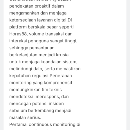
pendekatan proaktif dalam
mengamankan dan menjaga
ketersediaan layanan digital.Di
platform berskala besar seperti
Horas88, volume transaksi dan
interaksi pengguna sangat tinggi,
sehingga pemantauan
berkelanjutan menjadi krusial
untuk menjaga keandalan sistem,
melindungi data, serta memastikan
kepatuhan regulasi.Penerapan
monitoring yang komprehensif
memungkinkan tim teknis
mendeteksi, merespons, dan
mencegah potensi insiden
sebelum berkembang menjadi
masalah serius.
Pertama, continuous monitoring di