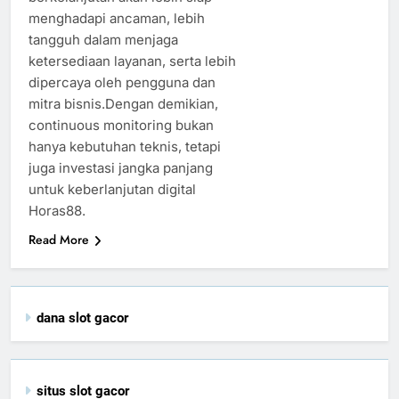
menghadapi ancaman, lebih
tangguh dalam menjaga
ketersediaan layanan, serta lebih
dipercaya oleh pengguna dan
mitra bisnis.Dengan demikian,
continuous monitoring bukan
hanya kebutuhan teknis, tetapi
juga investasi jangka panjang
untuk keberlanjutan digital
Horas88.
Read More
dana slot gacor
situs slot gacor