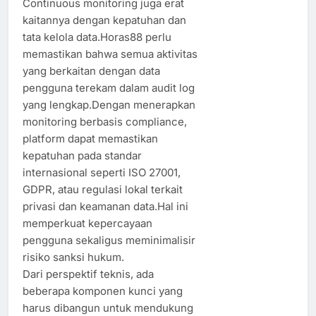
Continuous monitoring juga erat
kaitannya dengan kepatuhan dan
tata kelola data.Horas88 perlu
memastikan bahwa semua aktivitas
yang berkaitan dengan data
pengguna terekam dalam audit log
yang lengkap.Dengan menerapkan
monitoring berbasis compliance,
platform dapat memastikan
kepatuhan pada standar
internasional seperti ISO 27001,
GDPR, atau regulasi lokal terkait
privasi dan keamanan data.Hal ini
memperkuat kepercayaan
pengguna sekaligus meminimalisir
risiko sanksi hukum.
Dari perspektif teknis, ada
beberapa komponen kunci yang
harus dibangun untuk mendukung