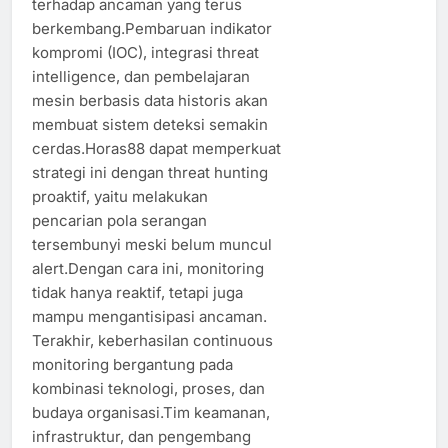
terhadap ancaman yang terus
berkembang.Pembaruan indikator
kompromi (IOC), integrasi threat
intelligence, dan pembelajaran
mesin berbasis data historis akan
membuat sistem deteksi semakin
cerdas.Horas88 dapat memperkuat
strategi ini dengan threat hunting
proaktif, yaitu melakukan
pencarian pola serangan
tersembunyi meski belum muncul
alert.Dengan cara ini, monitoring
tidak hanya reaktif, tetapi juga
mampu mengantisipasi ancaman.
Terakhir, keberhasilan continuous
monitoring bergantung pada
kombinasi teknologi, proses, dan
budaya organisasi.Tim keamanan,
infrastruktur, dan pengembang