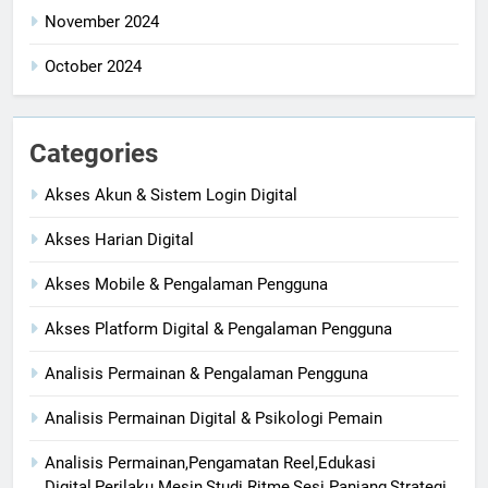
November 2024
October 2024
Categories
Akses Akun & Sistem Login Digital
Akses Harian Digital
Akses Mobile & Pengalaman Pengguna
Akses Platform Digital & Pengalaman Pengguna
Analisis Permainan & Pengalaman Pengguna
Analisis Permainan Digital & Psikologi Pemain
Analisis Permainan,Pengamatan Reel,Edukasi
Digital,Perilaku Mesin,Studi Ritme,Sesi Panjang,Strategi