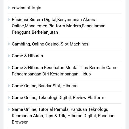
edwinslot login
Efisiensi Sistem Digital,Kenyamanan Akses
Online,Manajemen Platform Modern,Pengalaman
Pengguna Berkelanjutan
Gambling, Online Casino, Slot Machines
Game & Hiburan
Game & Hiburan Kesehatan Mental Tips Bermain Game
Pengembangan Diri Keseimbangan Hidup
Game Online, Bandar Slot, Hiburan
Game Online, Teknologi Digital, Review Platform
Game Online, Tutorial Pemula, Panduan Teknologi,
Keamanan Akun, Tips & Trik, Hiburan Digital, Panduan
Browser