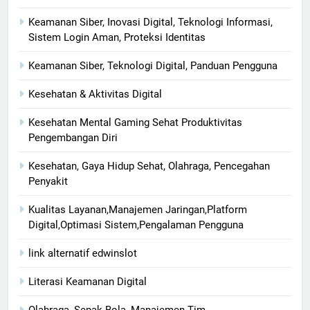
Keamanan Siber, Inovasi Digital, Teknologi Informasi,
Sistem Login Aman, Proteksi Identitas
Keamanan Siber, Teknologi Digital, Panduan Pengguna
Kesehatan & Aktivitas Digital
Kesehatan Mental Gaming Sehat Produktivitas
Pengembangan Diri
Kesehatan, Gaya Hidup Sehat, Olahraga, Pencegahan
Penyakit
Kualitas Layanan,Manajemen Jaringan,Platform
Digital,Optimasi Sistem,Pengalaman Pengguna
link alternatif edwinslot
Literasi Keamanan Digital
Olahraga, Sepak Bola, Manajemen Tim