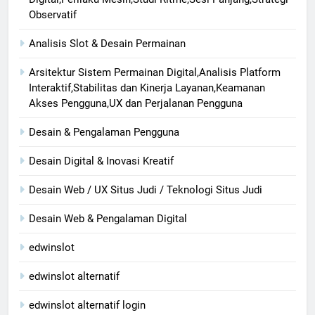
Observatif
Analisis Slot & Desain Permainan
Arsitektur Sistem Permainan Digital,Analisis Platform
Interaktif,Stabilitas dan Kinerja Layanan,Keamanan
Akses Pengguna,UX dan Perjalanan Pengguna
Desain & Pengalaman Pengguna
Desain Digital & Inovasi Kreatif
Desain Web / UX Situs Judi / Teknologi Situs Judi
Desain Web & Pengalaman Digital
edwinslot
edwinslot alternatif
edwinslot alternatif login