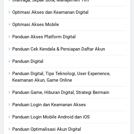
Optimasi Akses dan Keamanan Digital
Optimasi Akses Mobile
Panduan Akses Platform Digital
Panduan Cek Kendala & Persiapan Daftar Akun
Panduan Digital
Panduan Digital, Tips Teknologi, User Experience,
Keamanan Akun, Game Online
Panduan Game, Hiburan Digital, Strategi Bermain
Panduan Login dan Keamanan Akses
Panduan Login Mobile Android dan iOS
Panduan Optimalisasi Akun Digital