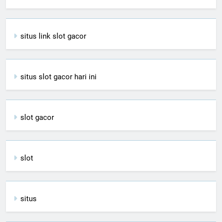
situs link slot gacor
situs slot gacor hari ini
slot gacor
slot
situs