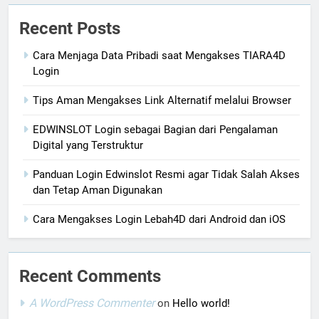
Recent Posts
Cara Menjaga Data Pribadi saat Mengakses TIARA4D
Login
Tips Aman Mengakses Link Alternatif melalui Browser
EDWINSLOT Login sebagai Bagian dari Pengalaman
Digital yang Terstruktur
Panduan Login Edwinslot Resmi agar Tidak Salah Akses
dan Tetap Aman Digunakan
Cara Mengakses Login Lebah4D dari Android dan iOS
Recent Comments
A WordPress Commenter
on
Hello world!