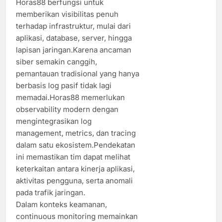
Horas88 berfungsi untuk
memberikan visibilitas penuh
terhadap infrastruktur, mulai dari
aplikasi, database, server, hingga
lapisan jaringan.Karena ancaman
siber semakin canggih,
pemantauan tradisional yang hanya
berbasis log pasif tidak lagi
memadai.Horas88 memerlukan
observability modern dengan
mengintegrasikan log
management, metrics, dan tracing
dalam satu ekosistem.Pendekatan
ini memastikan tim dapat melihat
keterkaitan antara kinerja aplikasi,
aktivitas pengguna, serta anomali
pada trafik jaringan.
Dalam konteks keamanan,
continuous monitoring memainkan