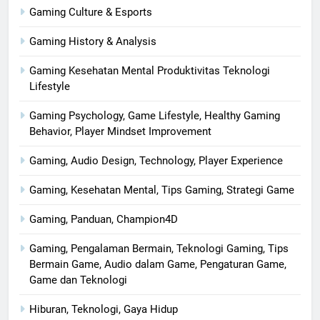
Gaming Culture & Esports
Gaming History & Analysis
Gaming Kesehatan Mental Produktivitas Teknologi
Lifestyle
Gaming Psychology, Game Lifestyle, Healthy Gaming
Behavior, Player Mindset Improvement
Gaming, Audio Design, Technology, Player Experience
Gaming, Kesehatan Mental, Tips Gaming, Strategi Game
Gaming, Panduan, Champion4D
Gaming, Pengalaman Bermain, Teknologi Gaming, Tips
Bermain Game, Audio dalam Game, Pengaturan Game,
Game dan Teknologi
Hiburan, Teknologi, Gaya Hidup