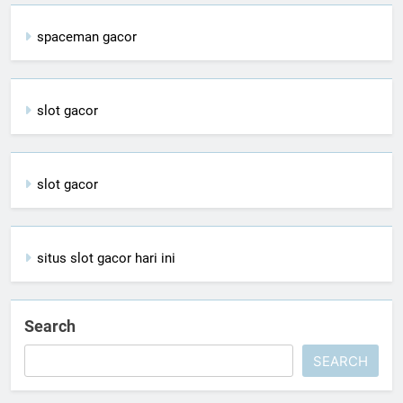
spaceman gacor
slot gacor
slot gacor
situs slot gacor hari ini
Search
SEARCH