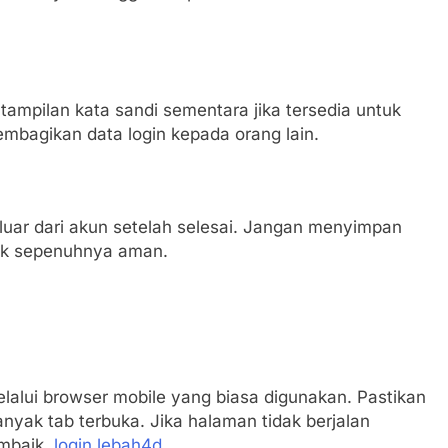
 tampilan kata sandi sementara jika tersedia untuk
mbagikan data login kepada orang lain.
luar dari akun setelah selesai. Jangan menyimpan
dak sepenuhnya aman.
lui browser mobile yang biasa digunakan. Pastikan
anyak tab terbuka. Jika halaman tidak berjalan
embaik.
login lebah4d