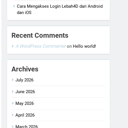
Cara Mengakses Login Lebah4D dari Android
dan iOS
Recent Comments
A WordPress Commenter
on
Hello world!
Archives
July 2026
June 2026
May 2026
April 2026
March 2026