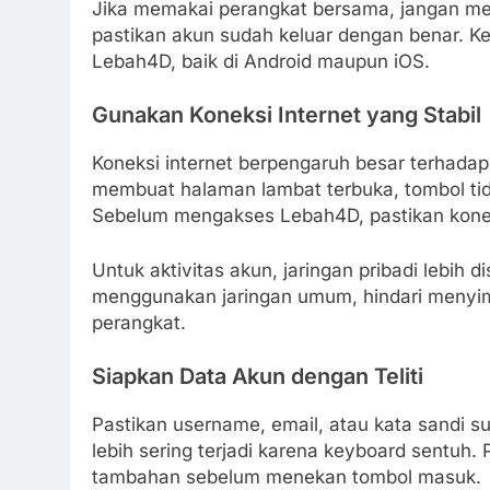
Jika memakai perangkat bersama, jangan men
pastikan akun sudah keluar dengan benar. K
Lebah4D, baik di Android maupun iOS.
Gunakan Koneksi Internet yang Stabil
Koneksi internet berpengaruh besar terhadap 
membuat halaman lambat terbuka, tombol tid
Sebelum mengakses Lebah4D, pastikan konek
Untuk aktivitas akun, jaringan pribadi lebih 
menggunakan jaringan umum, hindari menyim
perangkat.
Siapkan Data Akun dengan Teliti
Pastikan username, email, atau kata sandi s
lebih sering terjadi karena keyboard sentuh. 
tambahan sebelum menekan tombol masuk.