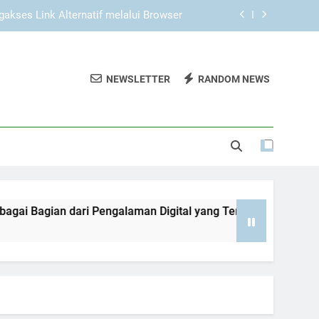
kses Link Alternatif melalui Browser
i Pengalaman Digital yang Terstruktur
Salah Akses dan Tetap Aman Digunakan
NEWSLETTER
RANDOM NEWS
ribadi saat Mengakses TIARA4D Login
ls. Dukungan Dan Networking Untuk Kemajuan Bersama.
kses Link Alternatif melalui Browser
i Pengalaman Digital yang Terstruktur
Salah Akses dan Tetap Aman Digunakan
an dari Pengalaman Digital yang Terstruktur
Panduan L
2 Months Ag