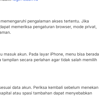
 memengaruhi pengalaman akses tertentu. Jika
dapat memeriksa pengaturan browser, mode privat,
laman.
au masuk akun. Pada layar iPhone, menu bisa berada
a tampilan secara perlahan agar tidak salah memilih
sesuai data akun. Periksa kembali sebelum menekan
f kapital atau spasi tambahan dapat menyebabkan