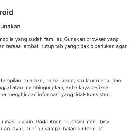
roid
gunakan
bile yang sudah familiar. Gunakan browser yang
man terasa lambat, tutup tab yang tidak diperlukan agar
tampilan halaman, nama brand, struktur menu, dan
anggal atau membingungkan, sebaiknya periksa
a menghindari informasi yang tidak konsisten.
au masuk akun. Pada Android, posisi menu bisa
uran layar. Tunggu sampai halaman termuat