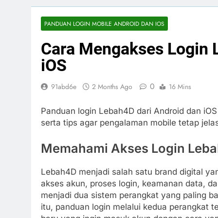
PANDUAN LOGIN MOBILE ANDROID DAN IOS
Cara Mengakses Login L
iOS
0
91abd6e
2 Months Ago
16 Mins
Panduan login Lebah4D dari Android dan iOS
serta tips agar pengalaman mobile tetap jelas
Memahami Akses Login Lebah
Lebah4D menjadi salah satu brand digital ya
akses akun, proses login, keamanan data, da
menjadi dua sistem perangkat yang paling ba
itu, panduan login melalui kedua perangkat 