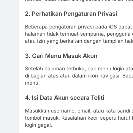
2. Perhatikan Pengaturan Privasi
Beberapa pengaturan privasi pada iOS dapat
halaman tidak termuat sempurna, pengguna 
atau izin yang berkaitan dengan tampilan ha
3. Cari Menu Masuk Akun
Setelah halaman terbuka, cari menu login at
di bagian atas atau dalam ikon navigasi. Bac
menu.
4. Isi Data Akun secara Teliti
Masukkan username, email, atau kata sandi 
tombol masuk. Kesalahan kecil seperti huru
login gagal.