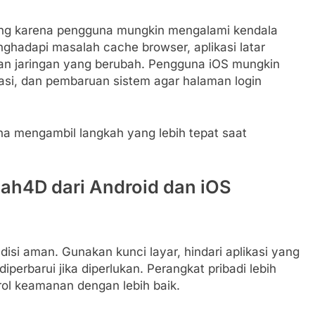
ing karena pengguna mungkin mengalami kendala
ghadapi masalah cache browser, aplikasi latar
ran jaringan yang berubah. Pengguna iOS mungkin
asi, dan pembaruan sistem agar halaman login
 mengambil langkah yang lebih tepat saat
ah4D dari Android dan iOS
isi aman. Gunakan kunci layar, hindari aplikasi yang
iperbarui jika diperlukan. Perangkat pribadi lebih
ol keamanan dengan lebih baik.