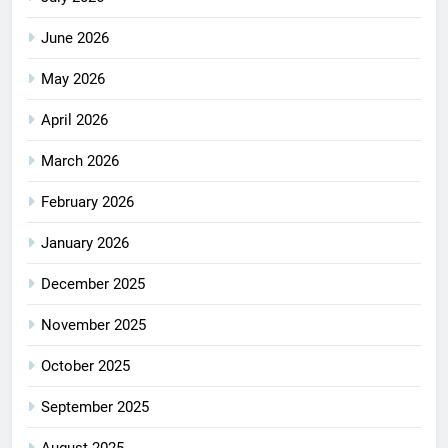
June 2026
May 2026
April 2026
March 2026
February 2026
January 2026
December 2025
November 2025
October 2025
September 2025