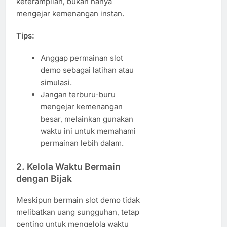
keterampilan, bukan hanya
mengejar kemenangan instan.
Tips:
Anggap permainan slot
demo sebagai latihan atau
simulasi.
Jangan terburu-buru
mengejar kemenangan
besar, melainkan gunakan
waktu ini untuk memahami
permainan lebih dalam.
2.
Kelola Waktu Bermain
dengan Bijak
Meskipun bermain slot demo tidak
melibatkan uang sungguhan, tetap
penting untuk mengelola waktu