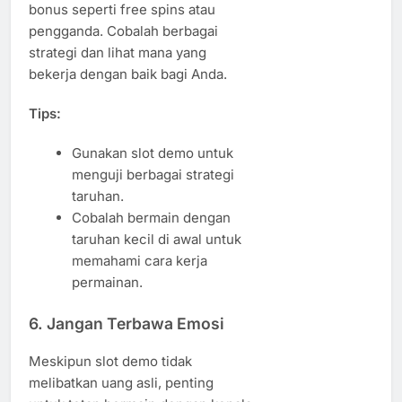
bonus seperti free spins atau
pengganda. Cobalah berbagai
strategi dan lihat mana yang
bekerja dengan baik bagi Anda.
Tips:
Gunakan slot demo untuk
menguji berbagai strategi
taruhan.
Cobalah bermain dengan
taruhan kecil di awal untuk
memahami cara kerja
permainan.
6.
Jangan Terbawa Emosi
Meskipun slot demo tidak
melibatkan uang asli, penting