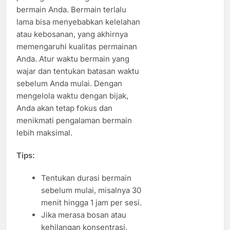
bermain Anda. Bermain terlalu
lama bisa menyebabkan kelelahan
atau kebosanan, yang akhirnya
memengaruhi kualitas permainan
Anda. Atur waktu bermain yang
wajar dan tentukan batasan waktu
sebelum Anda mulai. Dengan
mengelola waktu dengan bijak,
Anda akan tetap fokus dan
menikmati pengalaman bermain
lebih maksimal.
Tips:
Tentukan durasi bermain
sebelum mulai, misalnya 30
menit hingga 1 jam per sesi.
Jika merasa bosan atau
kehilangan konsentrasi,