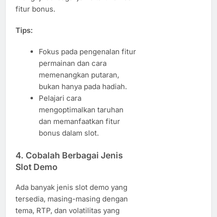
fitur bonus.
Tips:
Fokus pada pengenalan fitur
permainan dan cara
memenangkan putaran,
bukan hanya pada hadiah.
Pelajari cara
mengoptimalkan taruhan
dan memanfaatkan fitur
bonus dalam slot.
4.
Cobalah Berbagai Jenis
Slot Demo
Ada banyak jenis slot demo yang
tersedia, masing-masing dengan
tema, RTP, dan volatilitas yang