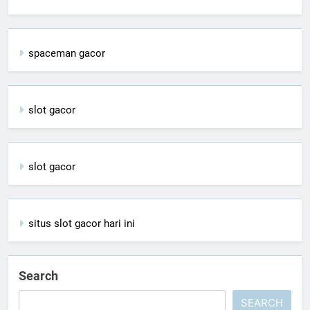
spaceman gacor
slot gacor
slot gacor
situs slot gacor hari ini
Search
SEARCH