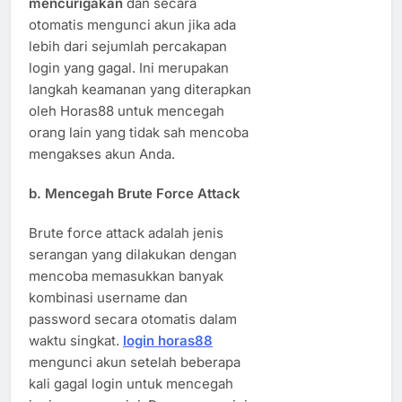
mencurigakan
dan secara
otomatis mengunci akun jika ada
lebih dari sejumlah percakapan
login yang gagal. Ini merupakan
langkah keamanan yang diterapkan
oleh Horas88 untuk mencegah
orang lain yang tidak sah mencoba
mengakses akun Anda.
b.
Mencegah Brute Force Attack
Brute force attack adalah jenis
serangan yang dilakukan dengan
mencoba memasukkan banyak
kombinasi username dan
password secara otomatis dalam
waktu singkat.
login horas88
mengunci akun setelah beberapa
kali gagal login untuk mencegah