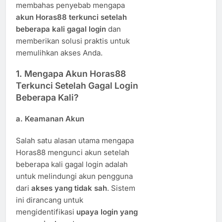
membahas penyebab mengapa
akun Horas88 terkunci setelah
beberapa kali gagal login
dan
memberikan solusi praktis untuk
memulihkan akses Anda.
1. Mengapa Akun Horas88
Terkunci Setelah Gagal Login
Beberapa Kali?
a.
Keamanan Akun
Salah satu alasan utama mengapa
Horas88 mengunci akun setelah
beberapa kali gagal login adalah
untuk melindungi akun pengguna
dari
akses yang tidak sah
. Sistem
ini dirancang untuk
mengidentifikasi
upaya login yang