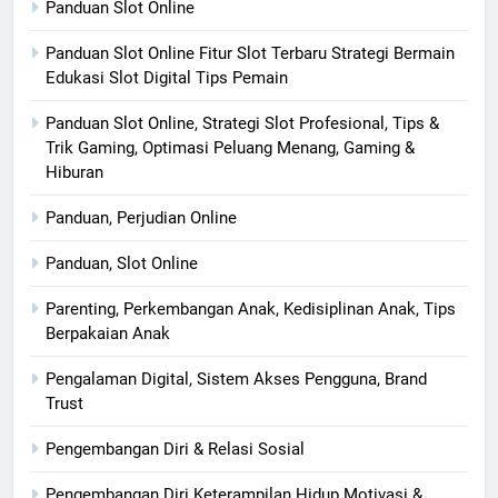
Panduan Slot Online
Panduan Slot Online Fitur Slot Terbaru Strategi Bermain
Edukasi Slot Digital Tips Pemain
Panduan Slot Online, Strategi Slot Profesional, Tips &
Trik Gaming, Optimasi Peluang Menang, Gaming &
Hiburan
Panduan, Perjudian Online
Panduan, Slot Online
Parenting, Perkembangan Anak, Kedisiplinan Anak, Tips
Berpakaian Anak
Pengalaman Digital, Sistem Akses Pengguna, Brand
Trust
Pengembangan Diri & Relasi Sosial
Pengembangan Diri Keterampilan Hidup Motivasi &