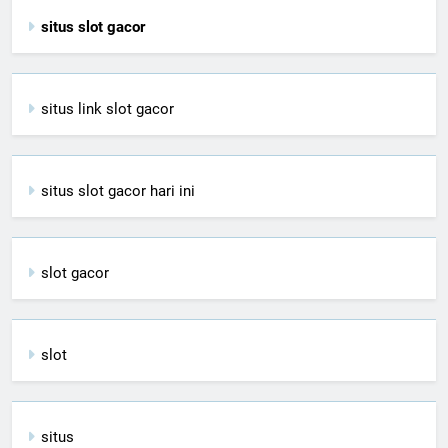
situs slot gacor
situs link slot gacor
situs slot gacor hari ini
slot gacor
slot
situs