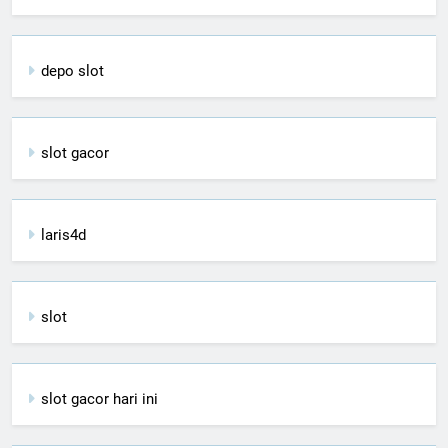
depo slot
slot gacor
laris4d
slot
slot gacor hari ini