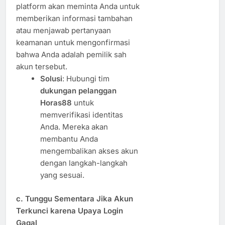
platform akan meminta Anda untuk
memberikan informasi tambahan
atau menjawab pertanyaan
keamanan untuk mengonfirmasi
bahwa Anda adalah pemilik sah
akun tersebut.
Solusi
: Hubungi tim
dukungan pelanggan
Horas88
untuk
memverifikasi identitas
Anda. Mereka akan
membantu Anda
mengembalikan akses akun
dengan langkah-langkah
yang sesuai.
c.
Tunggu Sementara Jika Akun
Terkunci karena Upaya Login
Gagal