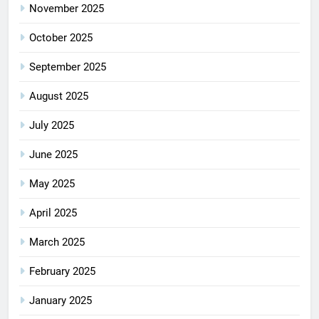
November 2025
October 2025
September 2025
August 2025
July 2025
June 2025
May 2025
April 2025
March 2025
February 2025
January 2025