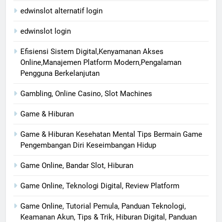
edwinslot alternatif login
edwinslot login
Efisiensi Sistem Digital,Kenyamanan Akses
Online,Manajemen Platform Modern,Pengalaman
Pengguna Berkelanjutan
Gambling, Online Casino, Slot Machines
Game & Hiburan
Game & Hiburan Kesehatan Mental Tips Bermain Game
Pengembangan Diri Keseimbangan Hidup
Game Online, Bandar Slot, Hiburan
Game Online, Teknologi Digital, Review Platform
Game Online, Tutorial Pemula, Panduan Teknologi,
Keamanan Akun, Tips & Trik, Hiburan Digital, Panduan