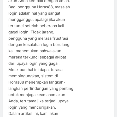
akun Anda kembali dengan aman.
Bagi pengguna Horas88, masalah
login adalah hal yang sangat
mengganggu, apalagi jika akun
terkunci setelah beberapa kali
gagal login. Tidak jarang,
pengguna yang merasa frustrasi
dengan kesalahan login berulang
kali menemukan bahwa akun
mereka terkunci sebagai akibat
dari upaya login yang gagal.
Meskipun hal ini dapat terasa
membingungkan, sistem di
Horas88 menerapkan langkah-
langkah perlindungan yang penting
untuk menjaga keamanan akun
Anda, terutama jika terjadi upaya
login yang mencurigakan.
Dalam artikel ini, kami akan