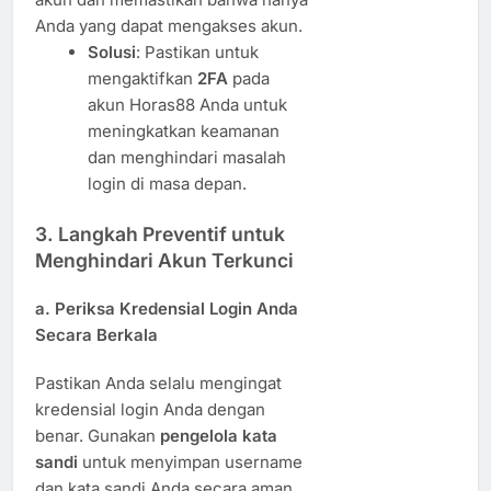
Anda yang dapat mengakses akun.
Solusi
: Pastikan untuk
mengaktifkan
2FA
pada
akun Horas88 Anda untuk
meningkatkan keamanan
dan menghindari masalah
login di masa depan.
3. Langkah Preventif untuk
Menghindari Akun Terkunci
a.
Periksa Kredensial Login Anda
Secara Berkala
Pastikan Anda selalu mengingat
kredensial login Anda dengan
benar. Gunakan
pengelola kata
sandi
untuk menyimpan username
dan kata sandi Anda secara aman