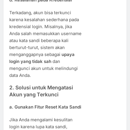
Terkadang, akun bisa terkunci
karena kesalahan sederhana pada
kredensial login. Misalnya, jika
Anda salah memasukkan username
atau kata sandi beberapa kali
berturut-turut, sistem akan
menganggapnya sebagai
upaya
login yang tidak sah
dan
mengunci akun untuk melindungi
data Anda.
2. Solusi untuk Mengatasi
Akun yang Terkunci
a.
Gunakan Fitur Reset Kata Sandi
Jika Anda mengalami kesulitan
login karena lupa kata sandi,