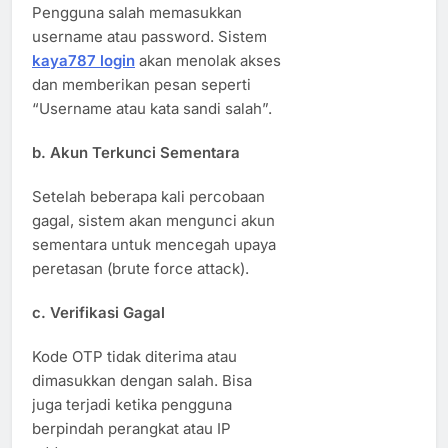
Pengguna salah memasukkan
username atau password. Sistem
kaya787 login
akan menolak akses
dan memberikan pesan seperti
“Username atau kata sandi salah”.
b.
Akun Terkunci Sementara
Setelah beberapa kali percobaan
gagal, sistem akan mengunci akun
sementara untuk mencegah upaya
peretasan (brute force attack).
c.
Verifikasi Gagal
Kode OTP tidak diterima atau
dimasukkan dengan salah. Bisa
juga terjadi ketika pengguna
berpindah perangkat atau IP