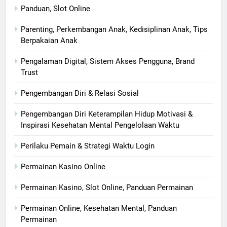
Panduan, Slot Online
Parenting, Perkembangan Anak, Kedisiplinan Anak, Tips
Berpakaian Anak
Pengalaman Digital, Sistem Akses Pengguna, Brand
Trust
Pengembangan Diri & Relasi Sosial
Pengembangan Diri Keterampilan Hidup Motivasi &
Inspirasi Kesehatan Mental Pengelolaan Waktu
Perilaku Pemain & Strategi Waktu Login
Permainan Kasino Online
Permainan Kasino, Slot Online, Panduan Permainan
Permainan Online, Kesehatan Mental, Panduan
Permainan