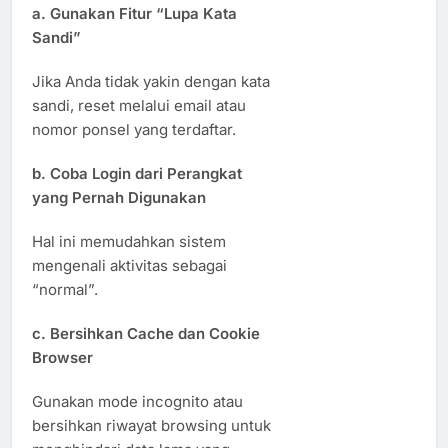
a.
Gunakan Fitur “Lupa Kata
Sandi”
Jika Anda tidak yakin dengan kata
sandi, reset melalui email atau
nomor ponsel yang terdaftar.
b.
Coba Login dari Perangkat
yang Pernah Digunakan
Hal ini memudahkan sistem
mengenali aktivitas sebagai
“normal”.
c.
Bersihkan Cache dan Cookie
Browser
Gunakan mode incognito atau
bersihkan riwayat browsing untuk