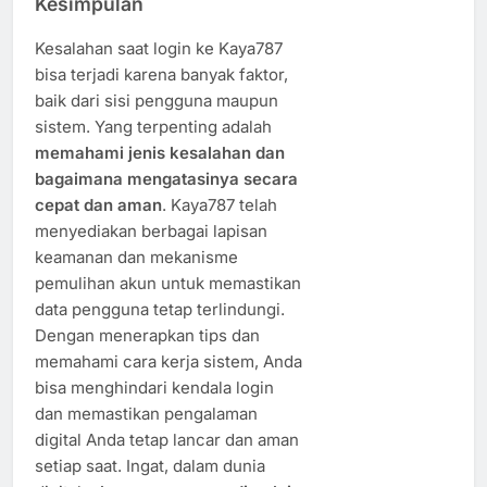
Kesimpulan
Kesalahan saat login ke Kaya787
bisa terjadi karena banyak faktor,
baik dari sisi pengguna maupun
sistem. Yang terpenting adalah
memahami jenis kesalahan dan
bagaimana mengatasinya secara
cepat dan aman
. Kaya787 telah
menyediakan berbagai lapisan
keamanan dan mekanisme
pemulihan akun untuk memastikan
data pengguna tetap terlindungi.
Dengan menerapkan tips dan
memahami cara kerja sistem, Anda
bisa menghindari kendala login
dan memastikan pengalaman
digital Anda tetap lancar dan aman
setiap saat. Ingat, dalam dunia