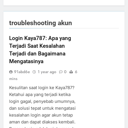
troubleshooting akun
Login Kaya787: Apa yang
Terjadi Saat Kesalahan
Terjadi dan Bagaimana
Mengatasinya
91abd6e
1 year ago
0
6
mins
Kesulitan saat login ke Kaya787?
Ketahui apa yang terjadi ketika
login gagal, penyebab umumnya,
dan solusi tepat untuk mengatasi
kesalahan login agar akun tetap
aman dan dapat diakses kembali.