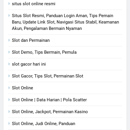
situs slot online resmi
Situs Slot Resmi, Panduan Login Aman, Tips Pemain
Baru, Update Link Slot, Navigasi Situs Stabil, Keamanan
Akun, Pengalaman Bermain Nyaman
Slot dan Permainan
Slot Demo, Tips Bermain, Pemula
slot gacor hari ini
Slot Gacor, Tips Slot, Permainan Slot
Slot Online
Slot Online | Data Harian | Pola Scatter
Slot Online, Jackpot, Permainan Kasino
Slot Online, Judi Online, Panduan