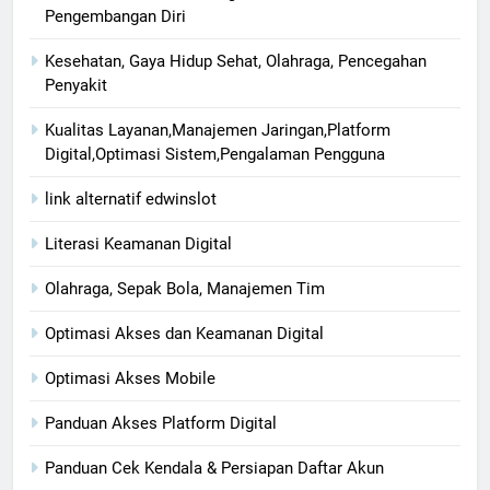
Pengembangan Diri
Kesehatan, Gaya Hidup Sehat, Olahraga, Pencegahan
Penyakit
Kualitas Layanan,Manajemen Jaringan,Platform
Digital,Optimasi Sistem,Pengalaman Pengguna
link alternatif edwinslot
Literasi Keamanan Digital
Olahraga, Sepak Bola, Manajemen Tim
Optimasi Akses dan Keamanan Digital
Optimasi Akses Mobile
Panduan Akses Platform Digital
Panduan Cek Kendala & Persiapan Daftar Akun