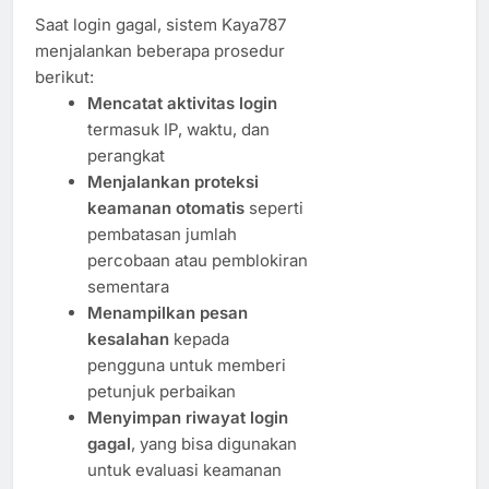
Saat login gagal, sistem Kaya787
menjalankan beberapa prosedur
berikut:
Mencatat aktivitas login
termasuk IP, waktu, dan
perangkat
Menjalankan proteksi
keamanan otomatis
seperti
pembatasan jumlah
percobaan atau pemblokiran
sementara
Menampilkan pesan
kesalahan
kepada
pengguna untuk memberi
petunjuk perbaikan
Menyimpan riwayat login
gagal
, yang bisa digunakan
untuk evaluasi keamanan