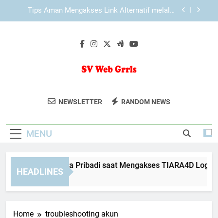
Skip
EDWINSLOT Login sebagai Bagian dari
to
Pengalaman Digital yang Terstruktur
content
Panduan Login Edwinslot Resmi agar Tidak Salah
Akses dan Tetap Aman Digunakan
Cara Menjaga Data Pribadi saat Mengakses
TIARA4D Login
Tips Aman Mengakses Link Alternatif melalui
Browser
SV Web Grrls
Bergabunglah Dengan Komunitas
EDWINSLOT Login sebagai Bagian dari
NEWSLETTER
RANDOM NEWS
Pengalaman Digital yang Terstruktur
Perempuan Di Teknologi Di SV Web
Panduan Login Edwinslot Resmi agar Tidak Salah
Grrls. Dukungan Dan Networking Untuk
Akses dan Tetap Aman Digunakan
MENU
Kemajuan Bersama.
ra Menjaga Data Pribadi saat Mengakses TIARA4D Login
HEADLINES
Month Ago
Home
troubleshooting akun