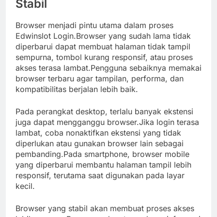
Stabil
Browser menjadi pintu utama dalam proses
Edwinslot Login.Browser yang sudah lama tidak
diperbarui dapat membuat halaman tidak tampil
sempurna, tombol kurang responsif, atau proses
akses terasa lambat.Pengguna sebaiknya memakai
browser terbaru agar tampilan, performa, dan
kompatibilitas berjalan lebih baik.
Pada perangkat desktop, terlalu banyak ekstensi
juga dapat mengganggu browser.Jika login terasa
lambat, coba nonaktifkan ekstensi yang tidak
diperlukan atau gunakan browser lain sebagai
pembanding.Pada smartphone, browser mobile
yang diperbarui membantu halaman tampil lebih
responsif, terutama saat digunakan pada layar
kecil.
Browser yang stabil akan membuat proses akses