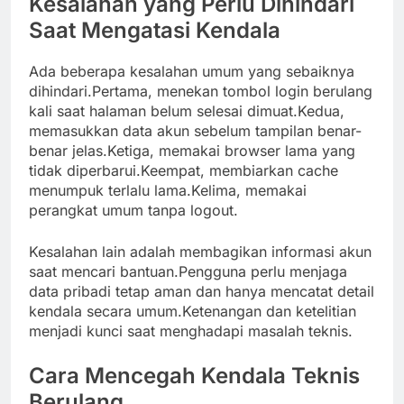
Kesalahan yang Perlu Dihindari
Saat Mengatasi Kendala
Ada beberapa kesalahan umum yang sebaiknya
dihindari.Pertama, menekan tombol login berulang
kali saat halaman belum selesai dimuat.Kedua,
memasukkan data akun sebelum tampilan benar-
benar jelas.Ketiga, memakai browser lama yang
tidak diperbarui.Keempat, membiarkan cache
menumpuk terlalu lama.Kelima, memakai
perangkat umum tanpa logout.
Kesalahan lain adalah membagikan informasi akun
saat mencari bantuan.Pengguna perlu menjaga
data pribadi tetap aman dan hanya mencatat detail
kendala secara umum.Ketenangan dan ketelitian
menjadi kunci saat menghadapi masalah teknis.
Cara Mencegah Kendala Teknis
Berulang