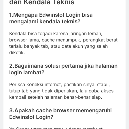
dan Kendala Teknis
1.Mengapa Edwinslot Login bisa
mengalami kendala teknis?
Kendala bisa terjadi karena jaringan lemah,
browser lama, cache menumpuk, perangkat berat,
terlalu banyak tab, atau data akun yang salah
diketik.
2.Bagaimana solusi pertama jika halaman
login lambat?
Periksa koneksi internet, pastikan sinyal stabil,
tutup tab yang tidak diperlukan, lalu coba akses
kembali setelah halaman benar-benar siap.
3.Apakah cache browser memengaruhi
Edwinslot Login?
Ya.Cache yang menumpuk dapat membuat