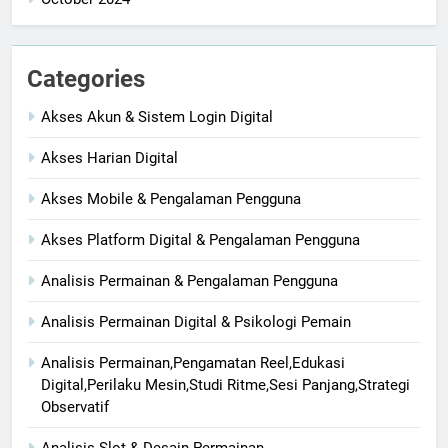
Categories
Akses Akun & Sistem Login Digital
Akses Harian Digital
Akses Mobile & Pengalaman Pengguna
Akses Platform Digital & Pengalaman Pengguna
Analisis Permainan & Pengalaman Pengguna
Analisis Permainan Digital & Psikologi Pemain
Analisis Permainan,Pengamatan Reel,Edukasi
Digital,Perilaku Mesin,Studi Ritme,Sesi Panjang,Strategi
Observatif