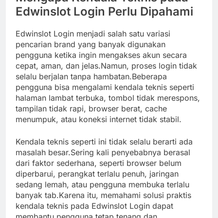
Edwinslot Login Perlu Dipahami
Edwinslot Login menjadi salah satu variasi
pencarian brand yang banyak digunakan
pengguna ketika ingin mengakses akun secara
cepat, aman, dan jelas.Namun, proses login tidak
selalu berjalan tanpa hambatan.Beberapa
pengguna bisa mengalami kendala teknis seperti
halaman lambat terbuka, tombol tidak merespons,
tampilan tidak rapi, browser berat, cache
menumpuk, atau koneksi internet tidak stabil.
Kendala teknis seperti ini tidak selalu berarti ada
masalah besar.Sering kali penyebabnya berasal
dari faktor sederhana, seperti browser belum
diperbarui, perangkat terlalu penuh, jaringan
sedang lemah, atau pengguna membuka terlalu
banyak tab.Karena itu, memahami solusi praktis
kendala teknis pada Edwinslot Login dapat
membantu pengguna tetap tenang dan