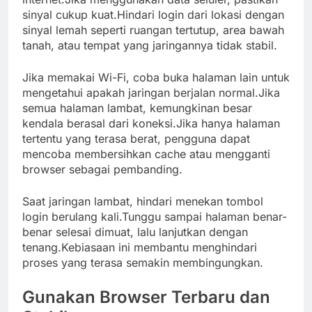
sinyal cukup kuat.Hindari login dari lokasi dengan
sinyal lemah seperti ruangan tertutup, area bawah
tanah, atau tempat yang jaringannya tidak stabil.
Jika memakai Wi-Fi, coba buka halaman lain untuk
mengetahui apakah jaringan berjalan normal.Jika
semua halaman lambat, kemungkinan besar
kendala berasal dari koneksi.Jika hanya halaman
tertentu yang terasa berat, pengguna dapat
mencoba membersihkan cache atau mengganti
browser sebagai pembanding.
Saat jaringan lambat, hindari menekan tombol
login berulang kali.Tunggu sampai halaman benar-
benar selesai dimuat, lalu lanjutkan dengan
tenang.Kebiasaan ini membantu menghindari
proses yang terasa semakin membingungkan.
Gunakan Browser Terbaru dan