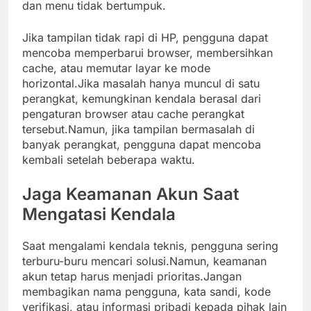
dan menu tidak bertumpuk.
Jika tampilan tidak rapi di HP, pengguna dapat
mencoba memperbarui browser, membersihkan
cache, atau memutar layar ke mode
horizontal.Jika masalah hanya muncul di satu
perangkat, kemungkinan kendala berasal dari
pengaturan browser atau cache perangkat
tersebut.Namun, jika tampilan bermasalah di
banyak perangkat, pengguna dapat mencoba
kembali setelah beberapa waktu.
Jaga Keamanan Akun Saat
Mengatasi Kendala
Saat mengalami kendala teknis, pengguna sering
terburu-buru mencari solusi.Namun, keamanan
akun tetap harus menjadi prioritas.Jangan
membagikan nama pengguna, kata sandi, kode
verifikasi, atau informasi pribadi kepada pihak lain