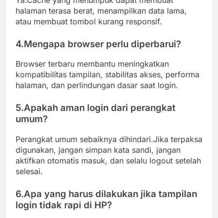
halaman terasa berat, menampilkan data lama,
atau membuat tombol kurang responsif.
4.Mengapa browser perlu diperbarui?
Browser terbaru membantu meningkatkan
kompatibilitas tampilan, stabilitas akses, performa
halaman, dan perlindungan dasar saat login.
5.Apakah aman login dari perangkat
umum?
Perangkat umum sebaiknya dihindari.Jika terpaksa
digunakan, jangan simpan kata sandi, jangan
aktifkan otomatis masuk, dan selalu logout setelah
selesai.
6.Apa yang harus dilakukan jika tampilan
login tidak rapi di HP?