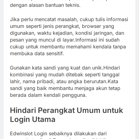
dengan alasan bantuan teknis.
Jika perlu mencatat masalah, cukup tulis informasi
umum seperti jenis perangkat, browser yang
digunakan, waktu kejadian, kondisi jaringan, dan
pesan yang muncul di layar.Informasi ini sudah
cukup untuk membantu memahami kendala tanpa
membuka data sensitif.
Gunakan kata sandi yang kuat dan unik.Hindari
kombinasi yang mudah ditebak seperti tanggal
lahir, nama pribadi, atau angka berurutan.Kata
sandi yang baik membantu menjaga akun tetap
berada dalam kendali pengguna.
Hindari Perangkat Umum untuk
Login Utama
Edwinslot Login sebaiknya dilakukan dari