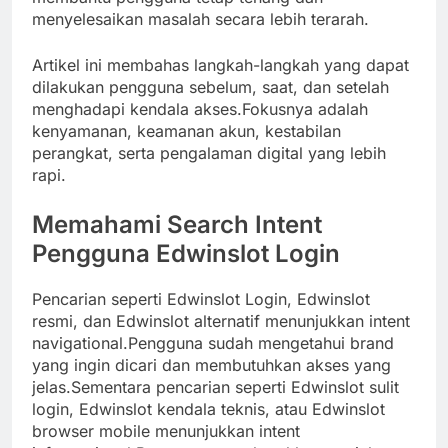
menyelesaikan masalah secara lebih terarah.
Artikel ini membahas langkah-langkah yang dapat
dilakukan pengguna sebelum, saat, dan setelah
menghadapi kendala akses.Fokusnya adalah
kenyamanan, keamanan akun, kestabilan
perangkat, serta pengalaman digital yang lebih
rapi.
Memahami Search Intent
Pengguna Edwinslot Login
Pencarian seperti Edwinslot Login, Edwinslot
resmi, dan Edwinslot alternatif menunjukkan intent
navigational.Pengguna sudah mengetahui brand
yang ingin dicari dan membutuhkan akses yang
jelas.Sementara pencarian seperti Edwinslot sulit
login, Edwinslot kendala teknis, atau Edwinslot
browser mobile menunjukkan intent