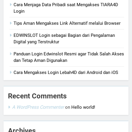
Cara Menjaga Data Pribadi saat Mengakses TIARA4D
Login
Tips Aman Mengakses Link Alternatif melalui Browser
EDWINSLOT Login sebagai Bagian dari Pengalaman
Digital yang Terstruktur
Panduan Login Edwinslot Resmi agar Tidak Salah Akses
dan Tetap Aman Digunakan
Cara Mengakses Login Lebah4D dari Android dan iOS
Recent Comments
A WordPress Commenter
on
Hello world!
Archives