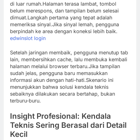
di luar rumah.Halaman terasa lambat, tombol
belum merespons, dan tampilan belum selesai
dimuat.Langkah pertama yang tepat adalah
memeriksa sinyal.Jika sinyal lemah, pengguna
berpindah ke area dengan koneksi lebih baik.
edwinslot login
Setelah jaringan membaik, pengguna menutup tab
lain, membersihkan cache, lalu membuka kembali
halaman melalui browser terbaru.Jika tampilan
sudah jelas, pengguna baru memasukkan
informasi akun dengan hati-hati.Skenario ini
menunjukkan bahwa solusi kendala teknis
sebaiknya dilakukan secara bertahap, bukan
terburu-buru.
Insight Profesional: Kendala
Teknis Sering Berasal dari Detail
Kecil