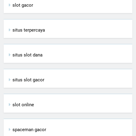
slot gacor
situs terpercaya
situs slot dana
situs slot gacor
slot online
spaceman gacor