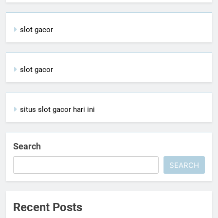
slot gacor
slot gacor
situs slot gacor hari ini
Search
SEARCH
Recent Posts