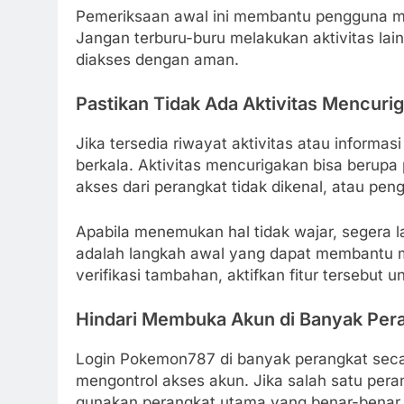
Pemeriksaan awal ini membantu pengguna me
Jangan terburu-buru melakukan aktivitas la
diakses dengan aman.
Pastikan Tidak Ada Aktivitas Mencuri
Jika tersedia riwayat aktivitas atau informas
berkala. Aktivitas mencurigakan bisa berupa
akses dari perangkat tidak dikenal, atau pen
Apabila menemukan hal tidak wajar, segera 
adalah langkah awal yang dapat membantu 
verifikasi tambahan, aktifkan fitur tersebut
Hindari Membuka Akun di Banyak Per
Login Pokemon787 di banyak perangkat sec
mengontrol akses akun. Jika salah satu pera
gunakan perangkat utama yang benar-benar p