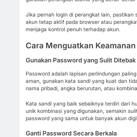
Jika pernah login di perangkat lain, pastika
akun tetap aktif pada browser atau perangka
menjaga kontrol penuh terhadap akun.
Cara Menguatkan Keamanan
Gunakan Password yang Sulit Ditebak
Password adalah lapisan perlindungan palin
aman, gunakan kata sandi yang kuat dan tida
nama pribadi, angka berurutan, atau kombina
Kata sandi yang baik sebaiknya terdiri dari h
unik kombinasi yang digunakan, semakin sulit
password yang sama untuk banyak akun digit
Ganti Password Secara Berkala