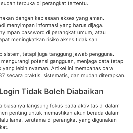
sudah terbuka di perangkat tertentu.
gunakan dengan kebiasaan akses yang aman.
i menyimpan informasi yang harus dijaga.
menyimpan password di perangkat umum, atau
apat meningkatkan risiko akses tidak sah.
sistem, tetapi juga tanggung jawab pengguna.
 mengurangi potensi gangguan, menjaga data tetap
s yang lebih nyaman. Artikel ini membahas cara
secara praktis, sistematis, dan mudah diterapkan.
ogin Tidak Boleh Diabaikan
 biasanya langsung fokus pada aktivitas di dalam
omen penting untuk memastikan akun berada dalam
rlalu lama, terutama di perangkat yang digunakan
kat.