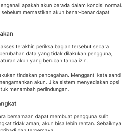
ngenali apakah akun berada dalam kondisi normal.
in sebelum memastikan akun benar-benar dapat
gakan
i akses terakhir, periksa bagian tersebut secara
 perubahan data yang tidak dilakukan pengguna,
gaturan akun yang berubah tanpa izin.
lakukan tindakan pencegahan. Mengganti kata sandi
mengamankan akun. Jika sistem menyediakan opsi
 untuk menambah perlindungan.
angkat
ara bersamaan dapat membuat pengguna sulit
ngkat tidak aman, akun bisa lebih rentan. Sebaiknya
ribadi dan terpercaya.