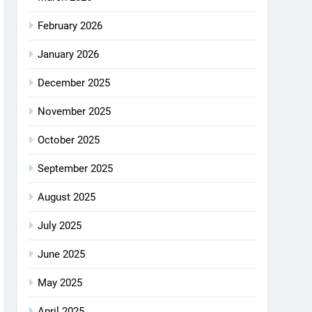
February 2026
January 2026
December 2025
November 2025
October 2025
September 2025
August 2025
July 2025
June 2025
May 2025
April 2025