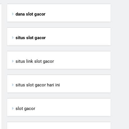
dana slot gacor
situs slot gacor
situs link slot gacor
situs slot gacor hari ini
slot gacor