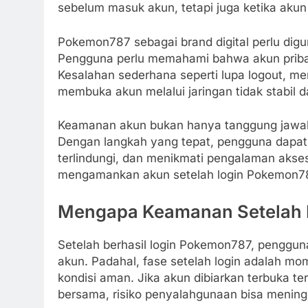
sebelum masuk akun, tetapi juga ketika akun 
Pokemon787 sebagai brand digital perlu di
Pengguna perlu memahami bahwa akun pribad
Kesalahan sederhana seperti lupa logout, 
membuka akun melalui jaringan tidak stabil d
Keamanan akun bukan hanya tanggung jawab 
Dengan langkah yang tepat, pengguna dapat
terlindungi, dan menikmati pengalaman akse
mengamankan akun setelah login Pokemon787 
Mengapa Keamanan Setelah L
Setelah berhasil login Pokemon787, pengguna
akun. Padahal, fase setelah login adalah m
kondisi aman. Jika akun dibiarkan terbuka te
bersama, risiko penyalahgunaan bisa mening