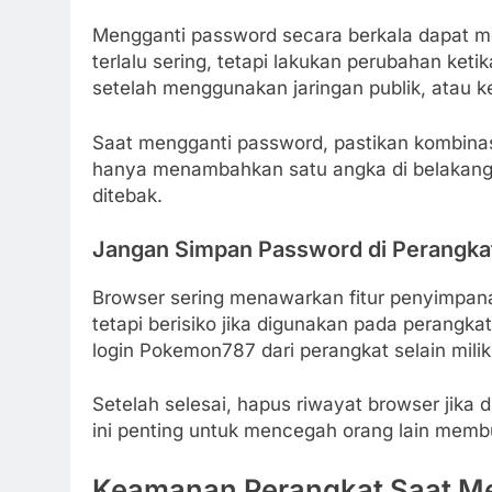
Mengganti password secara berkala dapat me
terlalu sering, tetapi lakukan perubahan keti
setelah menggunakan jaringan publik, atau ke
Saat mengganti password, pastikan kombinas
hanya menambahkan satu angka di belakang 
ditebak.
Jangan Simpan Password di Perangk
Browser sering menawarkan fitur penyimpanan 
tetapi berisiko jika digunakan pada perangk
login Pokemon787 dari perangkat selain mili
Setelah selesai, hapus riwayat browser jika 
ini penting untuk mencegah orang lain membu
Keamanan Perangkat Saat 