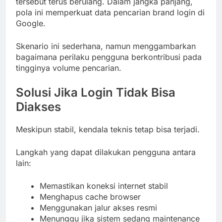
tersebut terus berulang. Dalam jangka panjang,
pola ini memperkuat data pencarian brand login di
Google.
Skenario ini sederhana, namun menggambarkan
bagaimana perilaku pengguna berkontribusi pada
tingginya volume pencarian.
Solusi Jika Login Tidak Bisa
Diakses
Meskipun stabil, kendala teknis tetap bisa terjadi.
Langkah yang dapat dilakukan pengguna antara
lain:
Memastikan koneksi internet stabil
Menghapus cache browser
Menggunakan jalur akses resmi
Menunggu jika sistem sedang maintenance