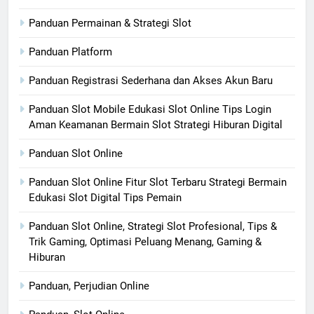
Panduan Permainan & Strategi Slot
Panduan Platform
Panduan Registrasi Sederhana dan Akses Akun Baru
Panduan Slot Mobile Edukasi Slot Online Tips Login
Aman Keamanan Bermain Slot Strategi Hiburan Digital
Panduan Slot Online
Panduan Slot Online Fitur Slot Terbaru Strategi Bermain
Edukasi Slot Digital Tips Pemain
Panduan Slot Online, Strategi Slot Profesional, Tips &
Trik Gaming, Optimasi Peluang Menang, Gaming &
Hiburan
Panduan, Perjudian Online