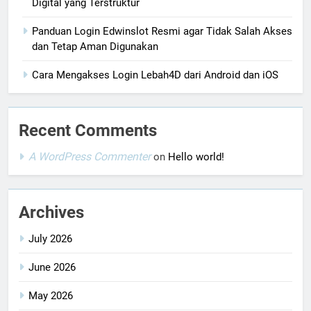
Digital yang Terstruktur
Panduan Login Edwinslot Resmi agar Tidak Salah Akses
dan Tetap Aman Digunakan
Cara Mengakses Login Lebah4D dari Android dan iOS
Recent Comments
A WordPress Commenter
on
Hello world!
Archives
July 2026
June 2026
May 2026