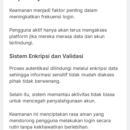
Keamanan menjadi faktor penting dalam
meningkatkan frekuensi login.
Pengguna aktif hanya akan terus mengakses
platform jika mereka merasa data dan akun
terlindungi.
Sistem Enkripsi dan Validasi
Proses autentikasi dilindungi melalui enkripsi data
sehingga informasi sensitif tidak mudah diakses
pihak tidak berwenang.
Selain itu, sistem memantau aktivitas tidak biasa
untuk mencegah penyalahgunaan akun.
Keamanan ini menciptakan rasa aman yang
mendorong pengguna melakukan login secara
rutin tanpa kekhawatiran berlebihan.