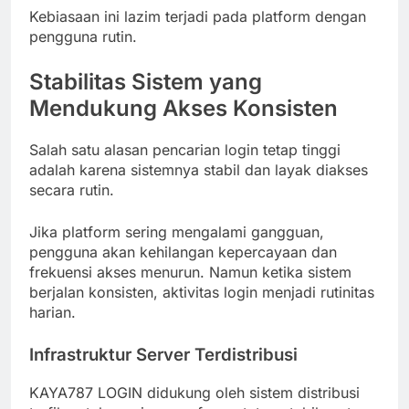
Kebiasaan ini lazim terjadi pada platform dengan
pengguna rutin.
Stabilitas Sistem yang
Mendukung Akses Konsisten
Salah satu alasan pencarian login tetap tinggi
adalah karena sistemnya stabil dan layak diakses
secara rutin.
Jika platform sering mengalami gangguan,
pengguna akan kehilangan kepercayaan dan
frekuensi akses menurun. Namun ketika sistem
berjalan konsisten, aktivitas login menjadi rutinitas
harian.
Infrastruktur Server Terdistribusi
KAYA787 LOGIN didukung oleh sistem distribusi