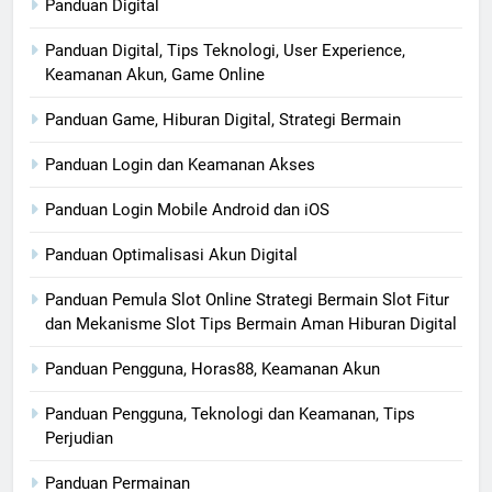
Panduan Digital
Panduan Digital, Tips Teknologi, User Experience,
Keamanan Akun, Game Online
Panduan Game, Hiburan Digital, Strategi Bermain
Panduan Login dan Keamanan Akses
Panduan Login Mobile Android dan iOS
Panduan Optimalisasi Akun Digital
Panduan Pemula Slot Online Strategi Bermain Slot Fitur
dan Mekanisme Slot Tips Bermain Aman Hiburan Digital
Panduan Pengguna, Horas88, Keamanan Akun
Panduan Pengguna, Teknologi dan Keamanan, Tips
Perjudian
Panduan Permainan