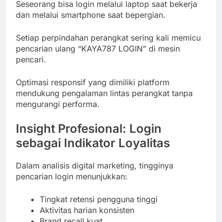
Seseorang bisa login melalui laptop saat bekerja
dan melalui smartphone saat bepergian.
Setiap perpindahan perangkat sering kali memicu
pencarian ulang “KAYA787 LOGIN” di mesin
pencari.
Optimasi responsif yang dimiliki platform
mendukung pengalaman lintas perangkat tanpa
mengurangi performa.
Insight Profesional: Login
sebagai Indikator Loyalitas
Dalam analisis digital marketing, tingginya
pencarian login menunjukkan:
Tingkat retensi pengguna tinggi
Aktivitas harian konsisten
Brand recall kuat