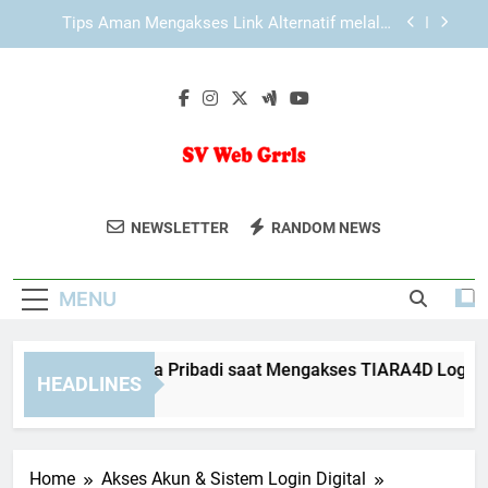
Skip
EDWINSLOT Login sebagai Bagian dari
to
Pengalaman Digital yang Terstruktur
content
Panduan Login Edwinslot Resmi agar Tidak Salah
Akses dan Tetap Aman Digunakan
Cara Menjaga Data Pribadi saat Mengakses
TIARA4D Login
Tips Aman Mengakses Link Alternatif melalui
Browser
SV Web Grrls
Bergabunglah Dengan Komunitas
EDWINSLOT Login sebagai Bagian dari
NEWSLETTER
RANDOM NEWS
Pengalaman Digital yang Terstruktur
Perempuan Di Teknologi Di SV Web
Panduan Login Edwinslot Resmi agar Tidak Salah
Grrls. Dukungan Dan Networking Untuk
Akses dan Tetap Aman Digunakan
MENU
Kemajuan Bersama.
ra Menjaga Data Pribadi saat Mengakses TIARA4D Login
HEADLINES
Weeks Ago
Home
Akses Akun & Sistem Login Digital