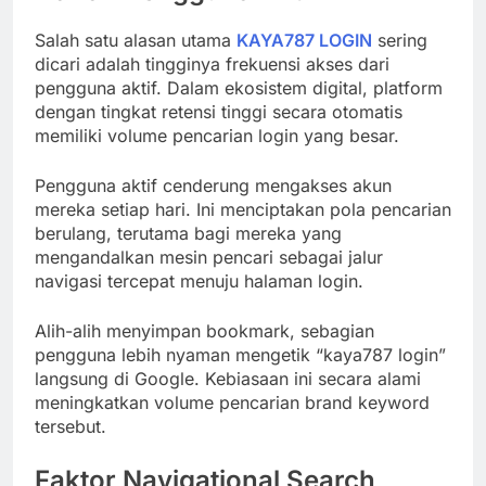
Salah satu alasan utama
KAYA787 LOGIN
sering
dicari adalah tingginya frekuensi akses dari
pengguna aktif. Dalam ekosistem digital, platform
dengan tingkat retensi tinggi secara otomatis
memiliki volume pencarian login yang besar.
Pengguna aktif cenderung mengakses akun
mereka setiap hari. Ini menciptakan pola pencarian
berulang, terutama bagi mereka yang
mengandalkan mesin pencari sebagai jalur
navigasi tercepat menuju halaman login.
Alih-alih menyimpan bookmark, sebagian
pengguna lebih nyaman mengetik “kaya787 login”
langsung di Google. Kebiasaan ini secara alami
meningkatkan volume pencarian brand keyword
tersebut.
Faktor Navigational Search