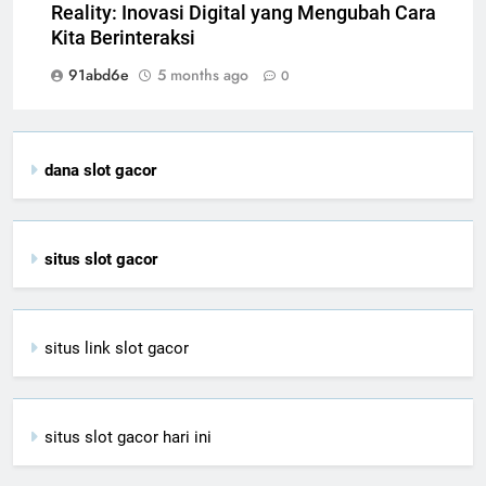
Reality: Inovasi Digital yang Mengubah Cara
Kita Berinteraksi
91abd6e
5 months ago
0
dana slot gacor
situs slot gacor
situs link slot gacor
situs slot gacor hari ini