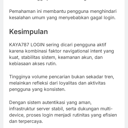
Pemahaman ini membantu pengguna menghindari
kesalahan umum yang menyebabkan gagal login.
Kesimpulan
KAYA787 LOGIN sering dicari pengguna aktif
karena kombinasi faktor navigational intent yang
kuat, stabilitas sistem, keamanan akun, dan
kebiasaan akses rutin.
Tingginya volume pencarian bukan sekadar tren,
melainkan refleksi dari loyalitas dan aktivitas
pengguna yang konsisten.
Dengan sistem autentikasi yang aman,
infrastruktur server stabil, serta dukungan multi-
device, proses login menjadi rutinitas yang efisien
dan terpercaya.