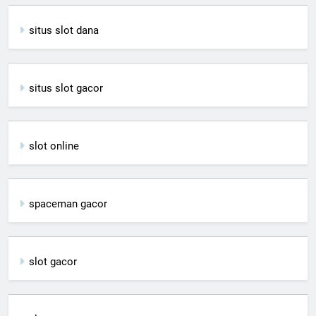
situs slot dana
situs slot gacor
slot online
spaceman gacor
slot gacor