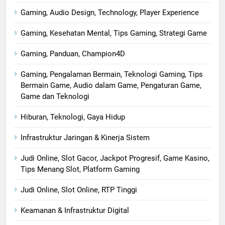
Gaming, Audio Design, Technology, Player Experience
Gaming, Kesehatan Mental, Tips Gaming, Strategi Game
Gaming, Panduan, Champion4D
Gaming, Pengalaman Bermain, Teknologi Gaming, Tips
Bermain Game, Audio dalam Game, Pengaturan Game,
Game dan Teknologi
Hiburan, Teknologi, Gaya Hidup
Infrastruktur Jaringan & Kinerja Sistem
Judi Online, Slot Gacor, Jackpot Progresif, Game Kasino,
Tips Menang Slot, Platform Gaming
Judi Online, Slot Online, RTP Tinggi
Keamanan & Infrastruktur Digital