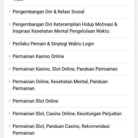
Pengembangan Diri & Relasi Sosial
Pengembangan Diri Keterampilan Hidup Motivasi &
Inspirasi Kesehatan Mental Pengelolaan Waktu
Perilaku Pemain & Strategi Waktu Login
Permainan Kasino Online
Permainan Kasino, Slot Online, Panduan Permainan
Permainan Online, Kesehatan Mental, Panduan
Permainan
Permainan Slot Online
Permainan Slot, Casino Online, Keuntungan Perjudian
Permainan Slot, Panduan Casino, Rekomendasi
Permainan