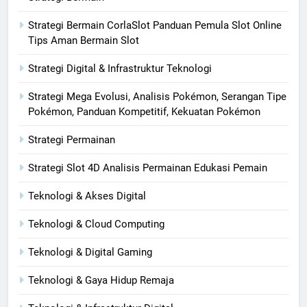
Strategi Bermain CorlaSlot Panduan Pemula Slot Online
Tips Aman Bermain Slot
Strategi Digital & Infrastruktur Teknologi
Strategi Mega Evolusi, Analisis Pokémon, Serangan Tipe
Pokémon, Panduan Kompetitif, Kekuatan Pokémon
Strategi Permainan
Strategi Slot 4D Analisis Permainan Edukasi Pemain
Teknologi & Akses Digital
Teknologi & Cloud Computing
Teknologi & Digital Gaming
Teknologi & Gaya Hidup Remaja