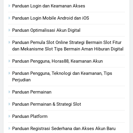
Panduan Login dan Keamanan Akses
Panduan Login Mobile Android dan iOS
Panduan Optimalisasi Akun Digital
Panduan Pemula Slot Online Strategi Bermain Slot Fitur
dan Mekanisme Slot Tips Bermain Aman Hiburan Digital
Panduan Pengguna, Horas88, Keamanan Akun
Panduan Pengguna, Teknologi dan Keamanan, Tips
Perjudian
Panduan Permainan
Panduan Permainan & Strategi Slot
Panduan Platform
Panduan Registrasi Sederhana dan Akses Akun Baru