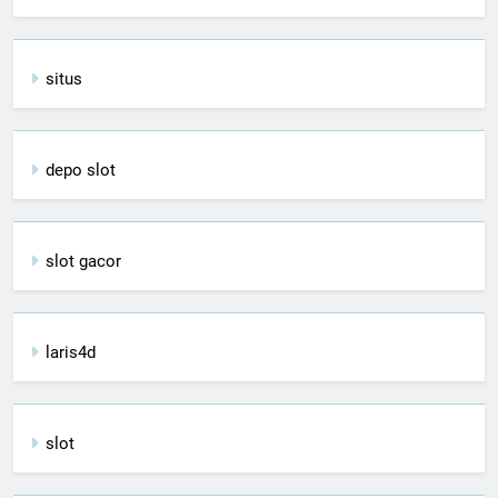
situs
depo slot
slot gacor
laris4d
slot