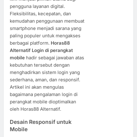
pengguna layanan digital.
Fleksibilitas, kecepatan, dan
kemudahan penggunaan membuat
smartphone menjadi sarana yang
paling populer untuk mengakses
berbagai platform.
Horas88
Alternatif Login di perangkat
mobile
hadir sebagai jawaban atas
kebutuhan tersebut dengan
menghadirkan sistem login yang
sederhana, aman, dan responsif.
Artikel ini akan mengulas
bagaimana pengalaman login di
perangkat mobile dioptimalkan
oleh Horas88 Alternatif.
Desain Responsif untuk
Mobile