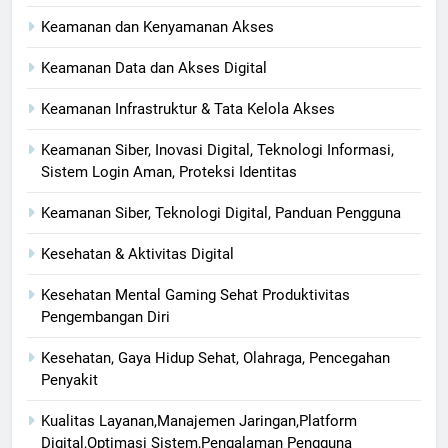
Keamanan dan Kenyamanan Akses
Keamanan Data dan Akses Digital
Keamanan Infrastruktur & Tata Kelola Akses
Keamanan Siber, Inovasi Digital, Teknologi Informasi,
Sistem Login Aman, Proteksi Identitas
Keamanan Siber, Teknologi Digital, Panduan Pengguna
Kesehatan & Aktivitas Digital
Kesehatan Mental Gaming Sehat Produktivitas
Pengembangan Diri
Kesehatan, Gaya Hidup Sehat, Olahraga, Pencegahan
Penyakit
Kualitas Layanan,Manajemen Jaringan,Platform
Digital,Optimasi Sistem,Pengalaman Pengguna